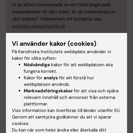
Vi är alltid intresserade av att hitta begåvade
medarbetare till vårt team. Är du intresserad av
vårt arbete? Välkommen att kontakta oss:
antonino.cassotta@ki.se
Vi använder kakor (cookies)
På Karolinska Institutets webbplats använder vi
kakor för olika syften:
Relaterat
Nödvändiga
kakor för att webbplatsen ska
fungera korrekt.
Centrum för hematologi och regenerativ medicin
Kakor för
analys
för att förstå hur
(HERM)
webbplatsen används.
Center for Cellular Cancer Therapy (C3T)
Marknadsföringskakor
för att visa och spåra
relevant innehåll och annonser från externa
plattformar.
Viss information kan överföras till länder utanför EU.
Genom att samtycka godkänner du att vi sparar
cookies.
Du kan när som helst ändra eller återkalla ditt
Forskningsområden: