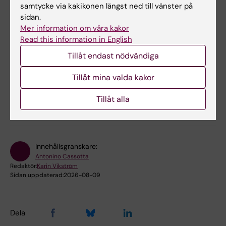
samtycke via kakikonen längst ned till vänster på
Cell- och molekylärbiologi
sidan.
Mer information om våra kakor
Immunologi inom det medicinska området
Read this information in English
Medicinsk genetik och genomik
Tillåt endast nödvändiga
Tillåt mina valda kakor
Forskningsämnen:
Adaptiv immunitet
Immundominanta epitoper
Tillåt alla
T-cellspecificitet
Innehållsgranskare:
Antonino Cassotta
Redaktör:
Karin Vikström
Sidan uppdaterad:
2026-08-09
Dela