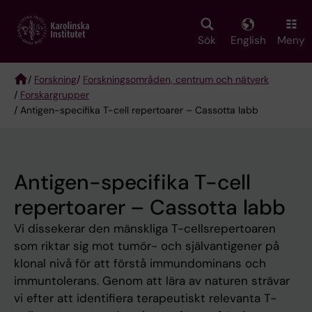
Skip
to
main
Sök
English
Meny
content
/
Forskning
/
Forskningsområden, centrum och nätverk
/
Forskargrupper
Breadcrumb
/ Antigen-specifika T-cell repertoarer – Cassotta labb
Antigen-specifika T-cell
repertoarer – Cassotta labb
Vi dissekerar den mänskliga T-cellsrepertoaren
som riktar sig mot tumör- och självantigener på
klonal nivå för att förstå immundominans och
immuntolerans. Genom att lära av naturen strävar
vi efter att identifiera terapeutiskt relevanta T-