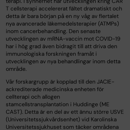
terapi. I synnerhet har utvecklingen kring CAR
T cellsterapi accelererat fältet dramatiskt och
detta är bara början på en ny våg av flertalet
nya avancerade läkemedelsterapier (ATMPs)
inom cancerbehandling. Den senaste
utvecklingen av mRNA-vaccin mot COVID-19
har i hög grad även bidragit till att driva den
immunologiska forskningen framåt i
utvecklingen av nya behandlingar inom detta
område.
Vår forskargrupp är kopplad till den JACIE-
ackrediterade medicinska enheten för
cellterapi och allogen
stamcellstransplantation i Huddinge (ME
CAST). Detta är en del av ett ännu större USVE
(Universitetssjukvårdsenhet) vid Karolinska
Universitetssjukhuset som täcker områdena