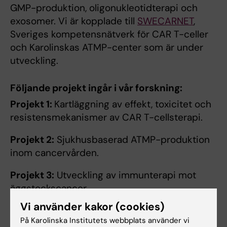
GMP-produktion, oligonukleotidterapi och
exosomer. Vi är kopplade till
SWECARNET
,
Sveriges kompetensnätverk för CAR T-celler
och Karolinskas ATMP-center som är under
utveckling.
Följande projekt ingår i vår forskning:
Projekt 1:
Kartläggning av effekt, toxicitet och
resistensmekanismer av CAR T-cellsterapi.
Projekt 2:
Sjukhusbaserad ATMP-produktion
inom cancervården.
Projekt 3:
Utveckling av immunterapi mot
äggstockscancer.
Vi använder kakor (cookies)
Projekt 4:
Genterapi för sicklecellsanemi.
På Karolinska Institutets webbplats använder vi