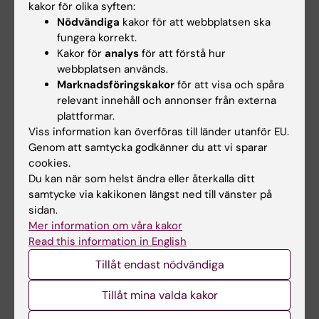
kakor för olika syften:
Nödvändiga
kakor för att webbplatsen ska
Relaterat
fungera korrekt.
Kakor för
analys
för att förstå hur
Avdelningen för biomolekylär och cellulär medicin
webbplatsen används.
Marknadsföringskakor
för att visa och spåra
relevant innehåll och annonser från externa
plattformar.
Viss information kan överföras till länder utanför EU.
Genom att samtycka godkänner du att vi sparar
Forskningsområden:
cookies.
Du kan när som helst ändra eller återkalla ditt
Cancer och onkologi
Hematologi
samtycke via kakikonen längst ned till vänster på
Immunologi inom det medicinska området
sidan.
Mer information om våra kakor
Read this information in English
Innehållsgranskare:
Tillåt endast nödvändiga
Stephan Mielke
Redaktör:
Christina Sundqvist
Tillåt mina valda kakor
Sidan uppdaterad:
2026-08-08