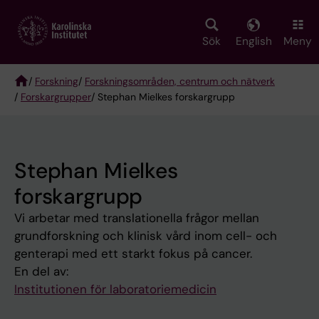
Skip
to
main
Sök
English
Meny
content
/
Forskning
/
Forskningsområden, centrum och nätverk
/
Forskargrupper
/ Stephan Mielkes forskargrupp
Breadcrumb
Stephan Mielkes
forskargrupp
Vi arbetar med translationella frågor mellan
grundforskning och klinisk vård inom cell- och
genterapi med ett starkt fokus på cancer.
En del av:
Institutionen för laboratoriemedicin