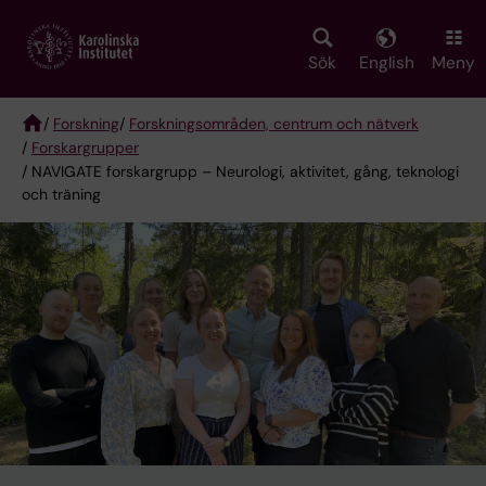
Skip
to
main
Sök
English
Meny
content
/
Forskning
/
Forskningsområden, centrum och nätverk
/
Forskargrupper
Breadcrumb
/ NAVIGATE forskargrupp – Neurologi, aktivitet, gång, teknologi
och träning