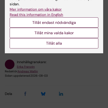
den
engelska sidan
.
sidan.
Mer information om våra kakor
Read this information in English
Tillåt endast nödvändiga
Forskningsområden:
Tillåt mina valda kakor
Fysioterapi
Neurologi
Neurovetenskaper
Tillåt alla
Rehabiliteringsmedicin
Innehållsgranskare:
Erika Franzén
Redaktör:
Andreas Wallin
Sidan uppdaterad:
2026-08-03
Dela