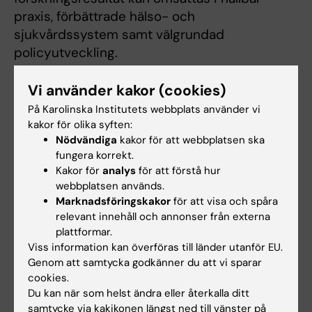
praxis, förbättrade hälso- och
sjukvårdssystem samt välgrundad
policyutveckling.
Genom nära samarbete med, och aktiv
Vi använder kakor (cookies)
involvering av, berörda aktörer och ett tydligt
På Karolinska Institutets webbplats använder vi
fokus på tillgänglighet arbetar vi för att
kakor för olika syften:
övervinna hinder, stärka vårdprocesser och
Nödvändiga
kakor för att webbplatsen ska
utveckla verkningsfulla, evidensbaserade
fungera korrekt.
Kakor för
analys
för att förstå hur
strategier som gynnar personer med
webbplatsen används.
neurologiska sjukdomar. Vi strävar inte bara
Marknadsföringskakor
för att visa och spåra
efter att förbättra hälso- och sjukvården, utan
relevant innehåll och annonser från externa
också efter att omdefiniera vad som är möjligt
plattformar.
för personer som lever med komplexa
Viss information kan överföras till länder utanför EU.
Genom att samtycka godkänner du att vi sparar
neurologiska tillstånd.
cookies.
Du kan när som helst ändra eller återkalla ditt
Mer information om vår forskargrupp finns på
samtycke via kakikonen längst ned till vänster på