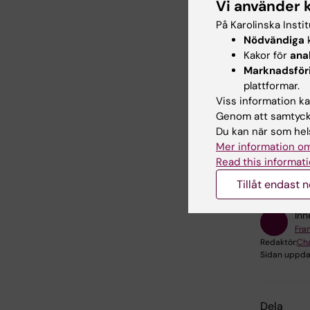
Vi använder 
Du hit
På Karolinska Insti
Neurob
Nödvändiga
k
Kakor för
ana
Marknadsför
plattformar.
Viss information kan
Genom att samtycka
Du kan när som hels
Forsknin
Mer information om
Cell- oc
Read this informati
Tillåt endast 
Inn
Fra
Redaktör:
Cha
Sidan uppda
Dela