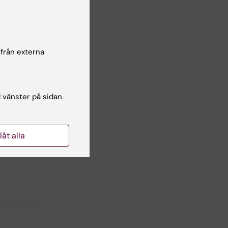
n:
 från externa
l vänster på sidan.
llåt alla