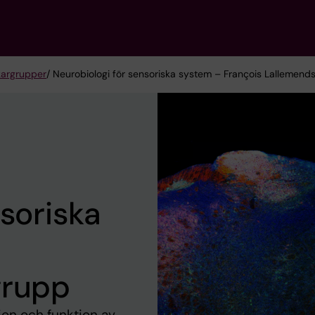
kargrupper
/ Neurobiologi för sensoriska system – François Lallemend
nsoriska
grupp
ion och funktion av