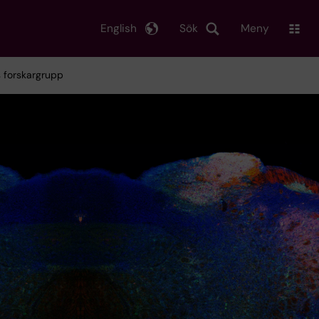
English
Sök
Meny
s forskargrupp