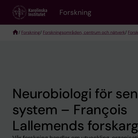
Skip
Forskning
to
main
content
/
Forskning
/
Forskningsområden, centrum och nätverk
/
Fors
Breadcrumb
Neurobiologi för se
system – François
Lallemends forskar
Vår forskning handlar om utveckling, organisat