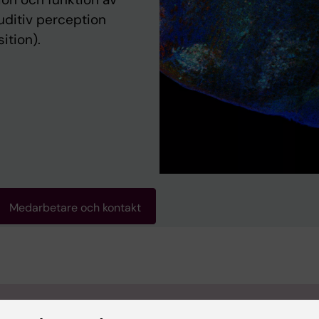
auditiv perception
ition).
Medarbetare och kontakt
 info på engelska