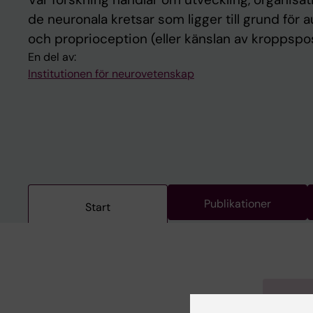
de neuronala kretsar som ligger till grund för 
och proprioception (eller känslan av kroppspos
En del av:
Institutionen för neurovetenskap
Publikationer
Start
Mer