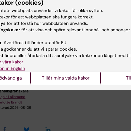
kakor (cookies)
tar mer information om vår forskargrupp på den engelska sida
tutets webbplats använder vi kakor för olika syften:
iology of Sensory Systems – Francois Lallemend group
.
akor för att webbplatsen ska fungera korrekt.
lys
för att förstå hur webbplatsen används.
ingskakor
för att visa och spåra relevant innehåll och annonser
 överföras till länder utanför EU.
 godkänner du att vi sparar cookies.
t ändra eller återkalla ditt samtycke via kakikonen längst ned til
gsområden:
 våra kakor
h molekylärbiologi
Neurovetenskaper
on in English
nödvändiga
Tillåt mina valda kakor
Ti
ehållsgranskare:
nçois Lallemend
rlotte Brandt
terad:
2026-08-09