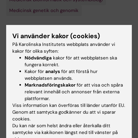
Medicinsk genetik och genomik
Forskningsämnen:
Vi använder kakor (cookies)
Biomarkörer
Tumörmarkörer
Flytande biopsi
Genomik
På Karolinska Institutets webbplats använder vi
Visa alla
Prospektiva studier
Tumörgener
kakor för olika syften:
Nödvändiga
kakor för att webbplatsen ska
fungera korrekt.
Kakor för
analys
för att förstå hur
Innehållsgranskare:
Johan Lindberg
webbplatsen används.
Redaktör:
Gunilla Sonnebring
Marknadsföringskakor
för att visa och spåra
Sidan uppdaterad:
2026-07-31
relevant innehåll och annonser från externa
plattformar.
Viss information kan överföras till länder utanför EU.
Dela
Genom att samtycka godkänner du att vi sparar
cookies.
Du kan när som helst ändra eller återkalla ditt
samtycke via kakikonen längst ned till vänster på