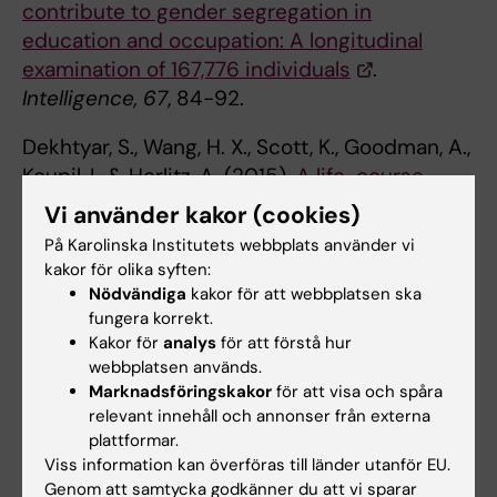
contribute to gender segregation in
education and occupation: A longitudinal
examination of 167,776 individuals
.
Intelligence, 67
, 84-92.
Dekhtyar, S., Wang, H. X., Scott, K., Goodman, A.,
Koupil, I., & Herlitz, A. (2015).
A life-course
study of cognitive reserve in dementia. From
Vi använder kakor (cookies)
childhood to old age
.
The American Journal
På Karolinska Institutets webbplats använder vi
of Geriatric Psychiatry
, 23, 885-
kakor för olika syften:
896. 10.1016/j.jagp.2015.02.002
Nödvändiga
kakor för att webbplatsen ska
fungera korrekt.
Fellman, D., Bränström, R., & Herlitz, A. (2021).
Kakor för
analys
för att förstå hur
Revisiting a basic question: Does gender-
webbplatsen används.
Marknadsföringskakor
för att visa och spåra
typed early environment affect sex
relevant innehåll och annonser från externa
differences in academic strengths and
plattformar.
occupational choices?
Humanities & Social
Viss information kan överföras till länder utanför EU.
Sciences Communications, 8
, 221.
Genom att samtycka godkänner du att vi sparar