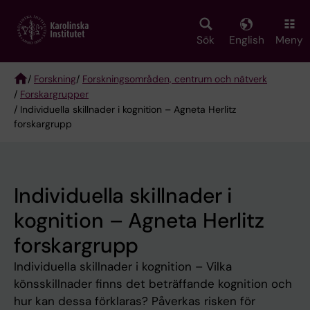
Skip
to
main
Sök
English
Meny
content
/
Forskning
/
Forskningsområden, centrum och nätverk
/
Forskargrupper
Breadcrumb
/ Individuella skillnader i kognition – Agneta Herlitz
forskargrupp
Individuella skillnader i
kognition – Agneta Herlitz
forskargrupp
Individuella skillnader i kognition – Vilka
könsskillnader finns det beträffande kognition och
hur kan dessa förklaras? Påverkas risken för