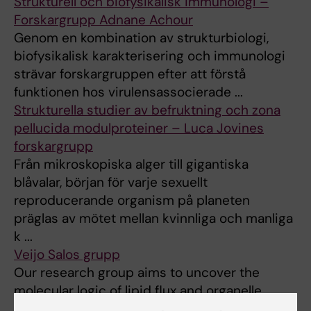
Strukturell och biofysikalisk immunologi –
Forskargrupp Adnane Achour
Genom en kombination av strukturbiologi,
biofysikalisk karakterisering och immunologi
strävar forskargruppen efter att förstå
funktionen hos virulensassocierade ...
Strukturella studier av befruktning och zona
pellucida modulproteiner – Luca Jovines
forskargrupp
Från mikroskopiska alger till gigantiska
blåvalar, början för varje sexuellt
reproducerande organism på planeten
präglas av mötet mellan kvinnliga och manliga
k ...
Veijo Salos grupp
Our research group aims to uncover the
molecular logic of lipid flux and organelle
biogenesis in metabolic health and disease.