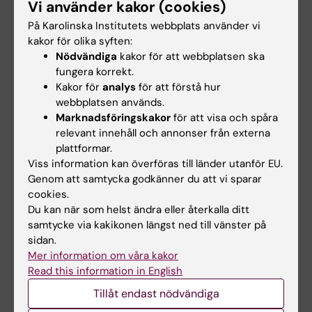
Vi använder kakor (cookies)
We use state-of-the-art approache ...
På Karolinska Institutets webbplats använder vi
Verktyg för modellbyggande inom strukturell
kakor för olika syften:
biologi – Bernhard Lohkamps forskargrupp
Nödvändiga
kakor för att webbplatsen ska
Our research focuses on the development of
fungera korrekt.
methods for (graphical) model building and
Kakor för
analys
för att förstå hur
webbplatsen används.
map interpretation used in structural biology.
Marknadsföringskakor
för att visa och spåra
relevant innehåll och annonser från externa
plattformar.
Viss information kan överföras till länder utanför EU.
Hade du nytta av informationen på denna sida?
Genom att samtycka godkänner du att vi sparar
Yes
cookies.
No
Du kan när som helst ändra eller återkalla ditt
samtycke via kakikonen längst ned till vänster på
sidan.
Redaktör:
Katarina Sternudd
Mer information om våra kakor
Sidan uppdaterad:
2026-02-16
Read this information in English
Tillåt endast nödvändiga