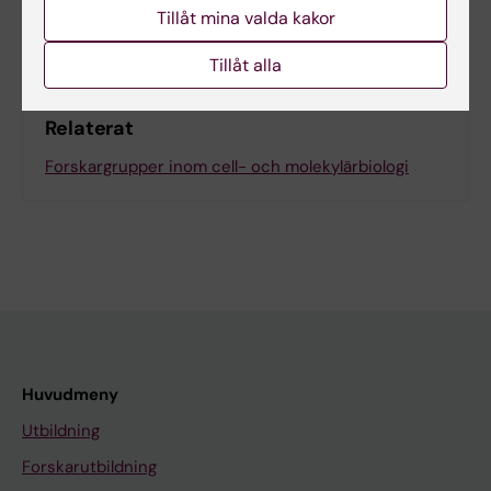
Dela
Tillåt mina valda kakor
Tillåt alla
Relaterat
Forskargrupper inom cell- och molekylärbiologi
Huvudmeny
Utbildning
Forskarutbildning