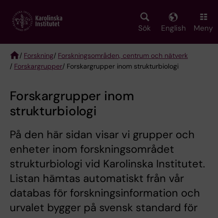
Skip
to
main
Sök
English
Meny
content
/
Forskning
/
Forskningsområden, centrum och nätverk
/
Forskargrupper
/ Forskargrupper inom strukturbiologi
Breadcrumb
Forskargrupper inom
strukturbiologi
På den här sidan visar vi grupper och
enheter inom forskningsområdet
strukturbiologi vid Karolinska Institutet.
Listan hämtas automatiskt från vår
databas för forskningsinformation och
urvalet bygger på svensk standard för