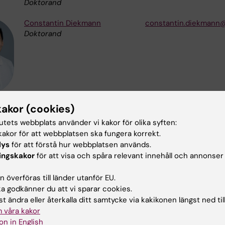
Doktorand
Constantin Diekmann
constantin.diekmann@
Doktorand
kakor (cookies)
Seifert Maike
maike.seifert@ki.se
Anknuten till Forskning
tutets webbplats använder vi kakor för olika syften:
akor för att webbplatsen ska fungera korrekt.
lys
för att förstå hur webbplatsen används.
ingskakor
för att visa och spåra relevant innehåll och annonser
Vanessa Rainone
vanessa.rainone@ki.s
 överföras till länder utanför EU.
Anknuten till Forskning
 godkänner du att vi sparar cookies.
t ändra eller återkalla ditt samtycke via kakikonen längst ned til
 våra kakor
on in English