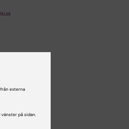
ki.se
 från externa
e
l vänster på sidan.