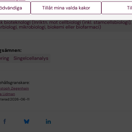
gsområden:
nödvändiga
Tillåt mina valda kakor
Ti
h molekylärbiologi
Medicinsk bioinformatik och systembiolo
 bioteknologi (Inriktn. mot cellbiologi (inkl. stamcellsbiologi),
biologi, mikrobiologi, biokemi eller biofarmaci)
ngsämnen:
ring
Singelcellanalys
ehållsgranskare:
istoph Ziegenhain
ra Lidman
terad:
2026-06-11