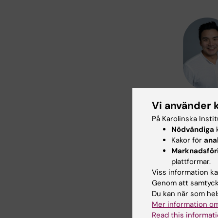
Vi använder 
På Karolinska Insti
Nödvändiga
k
Kakor för
ana
Marknadsför
plattformar.
Viss information kan
Genom att samtycka
Du kan när som hels
Mer information om
Read this informati