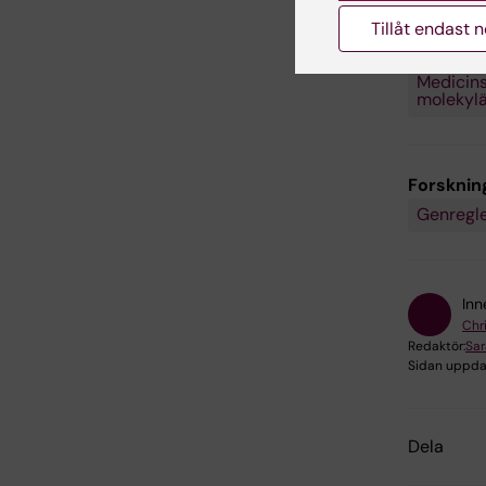
Forsknin
Tillåt endast 
Cell- oc
Medicinsk
molekylär
Forskni
Genregle
Inn
Chr
Redaktör:
Sa
Sidan uppda
Dela