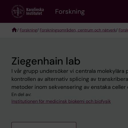
Skip
Forskning
to
main
content
/
Forskning
/
Forskningsområden, centrum och nätverk
/
Fors
Breadcrumb
Ziegenhain lab
I vår grupp undersöker vi centrala molekylära p
kontrollen av alternativ splicing av transkrib
metoder inom sekvensering av enstaka celler 
En del av:
Institutionen för medicinsk biokemi och biofysik