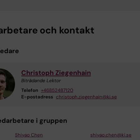
rbetare och kontakt
ledare
Christoph Ziegenhain
Biträdande Lektor
Telefon
+46852487120
E-postadress
christoph.ziegenhain@ki.se
edarbetare i gruppen
Shiyao Chen
shiyao.chen@ki.se