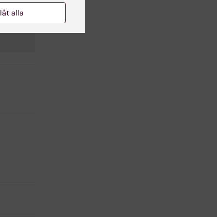
llåt alla
gi