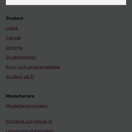
Kalender
Student
Ladok
Canvas
Schema
Studentmejlen
Kurs- och programwebbar
Student på KI
Medarbetare
Medarbetarportalen
Kontakta och besök KI
Universitetsbiblioteket