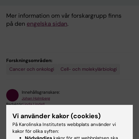
Mer information om vår forskargrupp finns
på den
engelska sidan
.
Forskningsområden:
Cancer och onkologi
Cell- och molekylärbiologi
Innehållsgranskare:
Johan Holmberg
Redaktör:
Linda Lindell
Sidan uppdaterad:
2026-08-06
Vi använder kakor (cookies)
På Karolinska Institutets webbplats använder vi
kakor för olika syften:
Dela
Nödvändiga
kakor för att webbplatsen ska