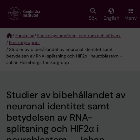
Skip
to
main
Sök
English
Meny
content
/
Forskning
/
Forskningsområden, centrum och nätverk
/
Forskargrupper
Breadcrumb
/ Studier av bibehållandet av neuronal identitet samt
betydelsen av RNA-splitsning och HIF2α i neuroblastom –
Johan Holmbergs forskargrupp
Studier av bibehållandet av
neuronal identitet samt
betydelsen av RNA-
splitsning och HIF2α i
neuroblastom – Johan