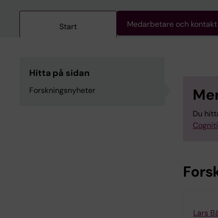
Medarbetare och kontakt
Start
Hitta på sidan
Forskningsnyheter
Mer
Du hit
Cognit
Fors
Lars B