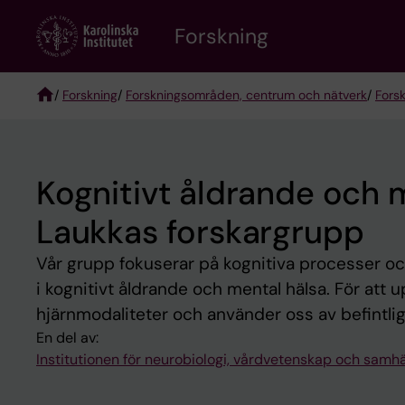
Skip
Forskning
to
main
content
/
Forskning
/
Forskningsområden, centrum och nätverk
/
Fors
Breadcrumb
Kognitivt åldrande och 
Laukkas forskargrupp
Vår grupp fokuserar på kognitiva processer och 
i kognitivt åldrande och mental hälsa. För att 
hjärnmodaliteter och använder oss av befintlig
En del av:
Institutionen för neurobiologi, vårdvetenskap och samhä