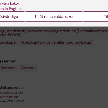
 våra kakor
on in English
nödvändiga
Tillåt mina valda kakor
Ti
gsområden:
ogi, medicinsk/hälsovetenskaplig inriktning (Samhällsvetensk
under 50908)
tenskaper
Psykologi (Exklusive tillämpad psykologi)
ngsämnen:
t åldrande
Åldrande
ehållsgranskare:
ka Jonsson Laukka
rlotte Brandt
terad:
2026-06-11