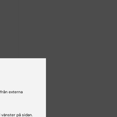
heter
 från externa
RSS
l vänster på sidan.