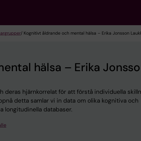
kargrupper
/ Kognitivt åldrande och mental hälsa – Erika Jonsson Lau
mental hälsa – Erika Jonss
deras hjärnkorrelat för att förstå individuella skill
uppnå detta samlar vi in data om olika kognitiva och
a longitudinella databaser.
lle