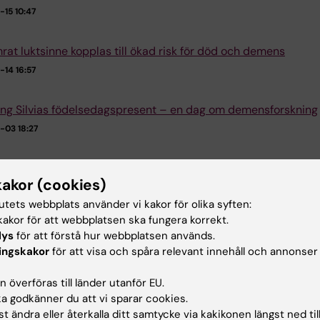
15 10:47
rat luktsinne kopplas till ökad risk för död och demens
14 16:57
ing Silvias födelsedagspresent – en dag om demensforskning
-03 18:27
re vid ARC beviljas medel från Vetenskapsrådet
kakor (cookies)
29 14:54
tutets webbplats använder vi kakor för olika syften:
akor för att webbplatsen ska fungera korrekt.
lys
för att förstå hur webbplatsen används.
Fler ny
ingskakor
för att visa och spåra relevant innehåll och annonser
 överföras till länder utanför EU.
 godkänner du att vi sparar cookies.
t ändra eller återkalla ditt samtycke via kakikonen längst ned til