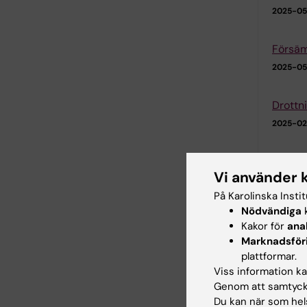
2025-05-
Försäm
2025-05-
Drottn
2025-02
Forska
Vi använder 
2024-11-
På Karolinska Insti
Nödvändiga
k
Kakor för
ana
Marknadsför
plattformar.
Viss information kan
Genom att samtycka
Du kan när som hels