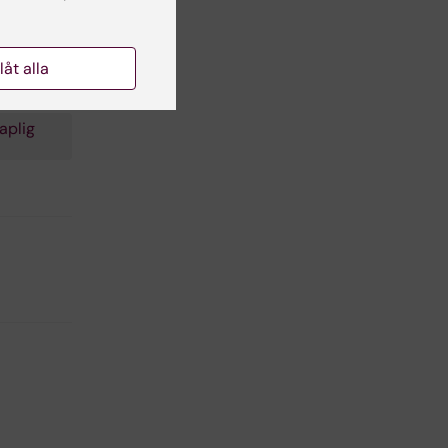
llåt alla
aplig