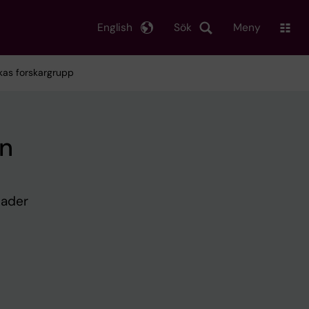
English
Sök
Meny
kkas forskargrupp
on
nader