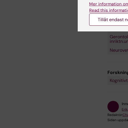
Mer information om
Read this informati
Tillåt endast 
Forsknin
Geriatrik
Gerontol
inriktn.
Neurove
Forskni
Kognitiv
Inn
Eri
Redaktör:
Cha
Sidan uppda