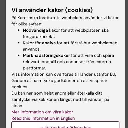
Vi använder kakor (cookies)
På Karolinska Institutets webbplats använder vi kakor
för olika syften:
Nödvändiga
kakor för att webbplatsen ska
fungera korrekt.
Kakor för
analys
för att förstå hur webbplatsen
Porträtt
används.
Hon vill avkoda hjärnan
Marknadsföringskakor
för att visa och spåra
relevant innehåll och annonser från externa
Sherlock Holmes var en idol när hon var barn
plattformar.
och mamman föreslog tidigt forskaryrket.
Viss information kan överföras till länder utanför EU.
Ändå var det ingen spikrak väg till
Genom att samtycka godkänner du att vi sparar
vetenskapen för Marie Carlén.
cookies.
Du kan när som helst ändra eller återkalla ditt
samtycke via kakikonen längst ned till vänster på
sidan.
Mer information om våra kakor
Read this information in English
Tillåt endast nödvändiga