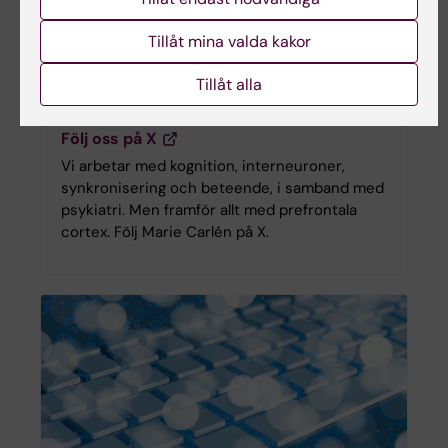
Tillåt mina valda kakor
Tillåt alla
Sociala medier
Följ oss på X
Vi arbetar med kognition, interneuroner,
synkronisering och beteende, i samband med
psykiatri. Men framför allt med prefrontala
cortex. Följ Marie Carlén på X.