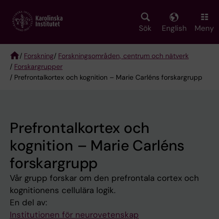
Skip
to
main
Sök
English
Meny
content
/
Forskning
/
Forskningsområden, centrum och nätverk
/
Forskargrupper
Breadcrumb
/ Prefrontalkortex och kognition – Marie Carléns forskargrupp
Prefrontalkortex och
kognition – Marie Carléns
forskargrupp
Vår grupp forskar om den prefrontala cortex och
kognitionens cellulära logik.
En del av:
Institutionen för neurovetenskap