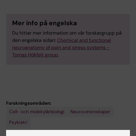
Mer info på engelska
Du hittar mer information om vår forskargrupp på
den engelska sidan:
Chemical and functional
neuroanatomy of pain and stress systems -
Tomas Hökfelt group
.
Forskningsområden:
Cell- och molekylärbiologi
Neurovetenskaper
Psykiatri