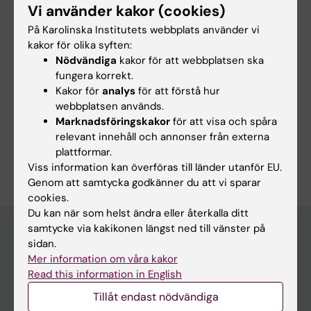
Vi använder kakor (cookies)
Innehållsgranskare:
På Karolinska Institutets webbplats använder vi
Tomas Hökfelt
kakor för olika syften:
Redaktör:
Charlotte Brandt
Nödvändiga
kakor för att webbplatsen ska
Sidan uppdaterad:
2026-06-16
fungera korrekt.
Kakor för
analys
för att förstå hur
webbplatsen används.
Dela
Marknadsföringskakor
för att visa och spåra
relevant innehåll och annonser från externa
plattformar.
Viss information kan överföras till länder utanför EU.
Genom att samtycka godkänner du att vi sparar
cookies.
Du kan när som helst ändra eller återkalla ditt
samtycke via kakikonen längst ned till vänster på
sidan.
Mer information om våra kakor
Huvudmeny
Read this information in English
Utbildning
Tillåt endast nödvändiga
Forskarutbildning