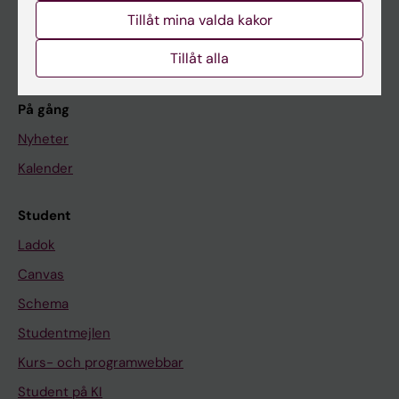
Tillåt mina valda kakor
Forskning
Om KI
Tillåt alla
På gång
Nyheter
Kalender
Student
Ladok
Canvas
Schema
Studentmejlen
Kurs- och programwebbar
Student på KI