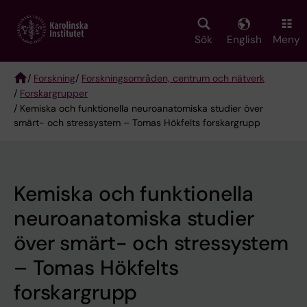
Skip
to
main
Sök
English
Meny
content
/
Forskning
/
Forskningsområden, centrum och nätverk
/
Forskargrupper
Breadcrumb
/ Kemiska och funktionella neuroanatomiska studier över
smärt- och stressystem – Tomas Hökfelts forskargrupp
Kemiska och funktionella
neuroanatomiska studier
över smärt- och stressystem
– Tomas Hökfelts
forskargrupp