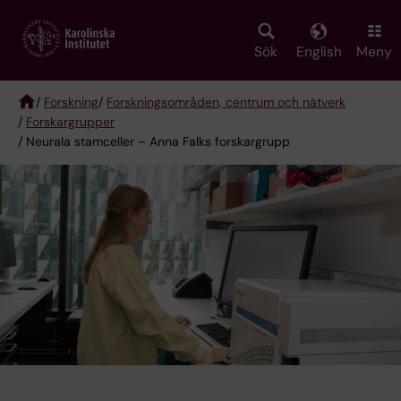
Skip
to
main
Sök
English
Meny
content
/
Forskning
/
Forskningsområden, centrum och nätverk
/
Forskargrupper
Breadcrumb
/ Neurala stamceller – Anna Falks forskargrupp