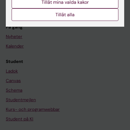
Tillåt mina valda kakor
Om KI
Tillåt alla
På gång
Nyheter
Kalender
Student
Ladok
Canvas
Schema
Studentmejlen
Kurs- och programwebbar
Student på KI