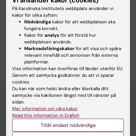
Vi använder kakor (cookies)
Anna Falk
På Karolinska Institutets webbplats använder vi
Redaktör:
Charlotte Brandt
kakor för olika syften:
Sidan uppdaterad:
2026-06-16
Nödvändiga
kakor för att webbplatsen ska
fungera korrekt.
Kakor för
analys
för att förstå hur
Dela
webbplatsen används.
Marknadsföringskakor
för att visa och spåra
relevant innehåll och annonser från externa
plattformar.
Viss information kan överföras till länder utanför EU.
Genom att samtycka godkänner du att vi sparar
cookies.
Du kan när som helst ändra eller återkalla ditt
samtycke via kakikonen längst ned till vänster på
sidan.
Huvudmeny
Mer information om våra kakor
Utbildning
Read this information in English
Forskarutbildning
Tillåt endast nödvändiga
Forskning