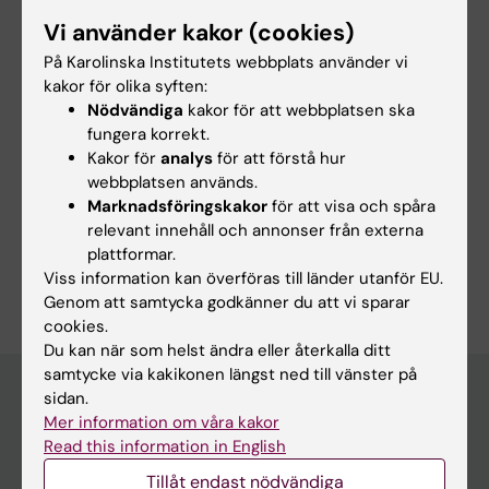
Vi använder kakor (cookies)
På Karolinska Institutets webbplats använder vi
Innehållsgranskare:
Konstantinos Ampatzis
kakor för olika syften:
Redaktör:
Charlotte Brandt
Nödvändiga
kakor för att webbplatsen ska
Sidan uppdaterad:
2026-08-09
fungera korrekt.
Kakor för
analys
för att förstå hur
webbplatsen används.
Dela
Marknadsföringskakor
för att visa och spåra
relevant innehåll och annonser från externa
plattformar.
Viss information kan överföras till länder utanför EU.
Genom att samtycka godkänner du att vi sparar
cookies.
Du kan när som helst ändra eller återkalla ditt
samtycke via kakikonen längst ned till vänster på
sidan.
Mer information om våra kakor
Huvudmeny
Read this information in English
Utbildning
Tillåt endast nödvändiga