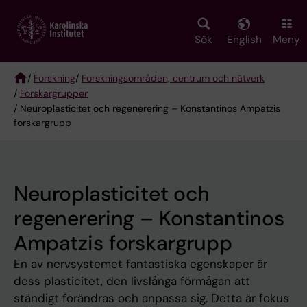
Skip
to
main
Sök
English
Meny
content
/
Forskning
/
Forskningsområden, centrum och nätverk
/
Forskargrupper
Breadcrumb
/ Neuroplasticitet och regenerering – Konstantinos Ampatzis
forskargrupp
Neuroplasticitet och
regenerering – Konstantinos
Ampatzis forskargrupp
En av nervsystemet fantastiska egenskaper är
dess plasticitet, den livslånga förmågan att
ständigt förändras och anpassa sig. Detta är fokus