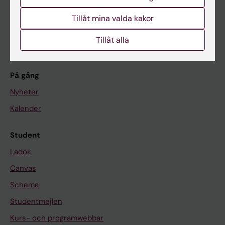
Forskarutbildning
Tillåt mina valda kakor
Forskning
Tillåt alla
Om KI
På gång
Nyheter
Kalender
Student
Ladok
Canvas
Schema
Studentmejlen
Kurs- och programwebbar