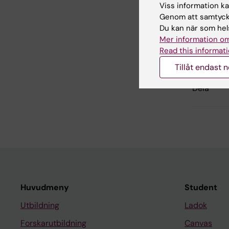
Viss information kan
Genom att samtycka
Inn
Du kan när som hels
Håk
Mer information om
Redaktör:
Cha
Read this informati
Sidan uppda
Tillåt endast 
Dela
Huvudmeny
Student
Utbildning
Ladok
Forskarutbildning
Canvas