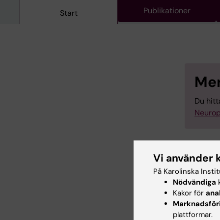
Publikationer
Start
Mer
Du hit
Neurop
Vi använder 
På Karolinska Insti
Nödvändiga
k
Forsknin
Kakor för
ana
Neurove
Marknadsför
plattformar.