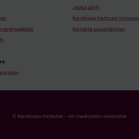
Jobba på KI
len
Karolinska Institutet Innovati
programwebbar
Kontakta presstjänsten
KI
re
portalen
© Karolinska Institutet - ett medicinskt universitet