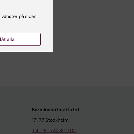
l vänster på sidan.
llåt alla
Karolinska Institutet
171 77 Stockholm
Tel: 08-524 800 00