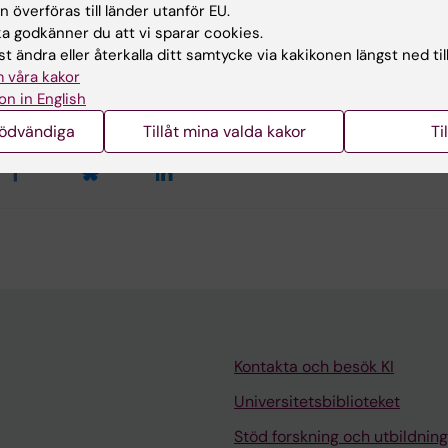
 överföras till länder utanför EU.
 godkänner du att vi sparar cookies.
ehållsgranskare:
t ändra eller återkalla ditt samtycke via kakikonen längst ned til
an Karlsson
 våra kakor
rlotte Brandt
on in English
terad:
2026-06-16
nödvändiga
Tillåt mina valda kakor
Ti
Kontakta och besök KI
Universitetsbiblioteket
Stöd forskning och utbildning