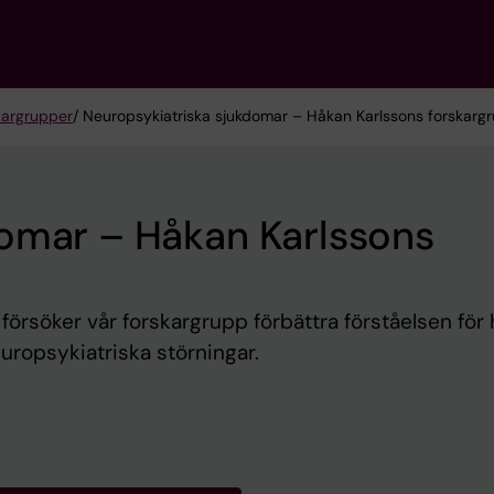
kargrupper
/ Neuropsykiatriska sjukdomar – Håkan Karlssons forskarg
domar – Håkan Karlssons
försöker vår forskargrupp förbättra förståelsen för 
neuropsykiatriska störningar.