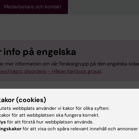
Medarbetare och kontakt
 info på engelska
tar mer information om vår forskargrupp på den engelska sida
sychiatric disorders – Håkan Karlsson group
.
kakor (cookies)
tutets webbplats använder vi kakor för olika syften:
akor för att webbplatsen ska fungera korrekt.
gsområden:
lys
för att förstå hur webbplatsen används.
tenskaper
Psykiatri
ingskakor
för att visa och spåra relevant innehåll och annonser