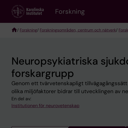
Skip
Forskning
to
main
content
/
Forskning
/
Forskningsområden, centrum och nätverk
/
Fors
Breadcrumb
Neuropsykiatriska sjuk
forskargrupp
Genom ett tvärvetenskapligt tillvägagångssätt 
olika miljöfaktorer bidrar till utvecklingen av 
En del av:
Institutionen för neurovetenskap