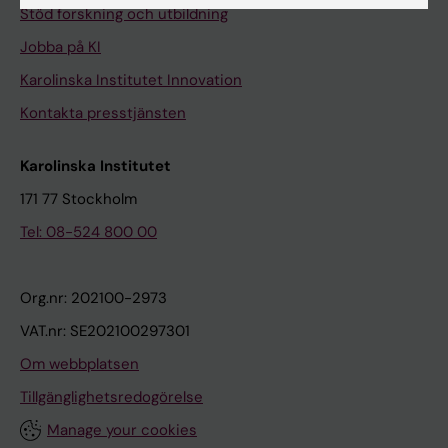
Stöd forskning och utbildning
Jobba på KI
Karolinska Institutet Innovation
Kontakta presstjänsten
Karolinska Institutet
171 77 Stockholm
Tel: 08-524 800 00
Org.nr: 202100-2973
VAT.nr: SE202100297301
Om webbplatsen
Tillgänglighetsredogörelse
Manage your cookies