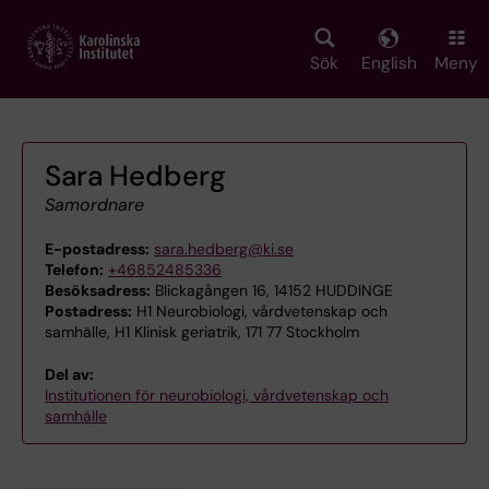
Skip
to
main
Sök
English
Meny
content
Sara Hedberg
Samordnare
E-postadress:
sara.hedberg@ki.se
Telefon:
+46852485336
Besöksadress:
Blickagången 16, 14152 HUDDINGE
Postadress:
H1 Neurobiologi, vårdvetenskap och
samhälle, H1 Klinisk geriatrik, 171 77 Stockholm
Del av:
Institutionen för neurobiologi, vårdvetenskap och
samhälle