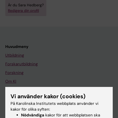
Är du Sara Hedberg?
Redigera din profil
Huvudmeny
Utbildning
Forskarutbildning
Forskning
Om KI
Vi använder kakor (cookies)
På gång
På Karolinska Institutets webbplats använder vi
Nyheter
kakor för olika syften:
Nödvändiga
kakor för att webbplatsen ska
Kalender