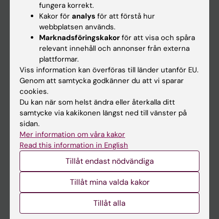
fungera korrekt.
Kakor för
analys
för att förstå hur
Student
webbplatsen används.
Marknadsföringskakor
för att visa och spåra
Ladok
relevant innehåll och annonser från externa
Canvas
plattformar.
Viss information kan överföras till länder utanför EU.
Schema
Genom att samtycka godkänner du att vi sparar
Studentmejlen
cookies.
Du kan när som helst ändra eller återkalla ditt
Kurs- och programwebbar
samtycke via kakikonen längst ned till vänster på
Student på KI
sidan.
Mer information om våra kakor
Read this information in English
Medarbetare
Tillåt endast nödvändiga
Medarbetarportalen
Tillåt mina valda kakor
Kontakta och besök KI
Tillåt alla
Universitetsbiblioteket