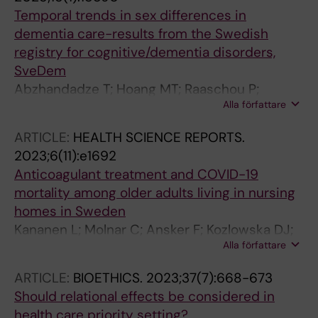
Temporal trends in sex differences in
dementia care-results from the Swedish
registry for cognitive/dementia disorders,
SveDem
Abzhandadze T; Hoang MT; Raaschou P;
Alla författare
Norgren J; Mo M; Molnar C; Xu H; Kananen L;
Akerman M; Religa D; Eriksdotter M; Garcia-
ARTICLE:
HEALTH SCIENCE REPORTS.
Ptacek S
2023;6(11):e1692
Anticoagulant treatment and COVID-19
mortality among older adults living in nursing
homes in Sweden
Kananen L; Molnar C; Ansker F; Kozlowska DJ;
Alla författare
Hagg S; Jylhava J; Religa D; Raaschou P
ARTICLE:
BIOETHICS.
2023;37(7):668-673
Should relational effects be considered in
health care priority setting?