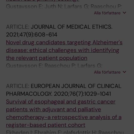
Gustavsson E; Juth N; Larfars G; Raaschou P;
Alla författare
Sandman L
ARTICLE:
JOURNAL OF MEDICAL ETHICS.
2021;47(9):608-614
Novel drug candidates targeting Alzheimer's
disease: ethical challenges with identifying
the relevant patient population
Gustavsson E; Raaschou P; Larfars G;
Alla författare
Sandman L; Juth N
ARTICLE:
EUROPEAN JOURNAL OF CLINICAL
PHARMACOLOGY.
2020;76(7):1029-1041
Survival of esophageal and gastric cancer
patients with adjuvant and palliative
chemotherapy-a retrospective analysis of a
register-based patient cohort
Ekheden I; Ebrahim F; olafsdottir H; Raaschou