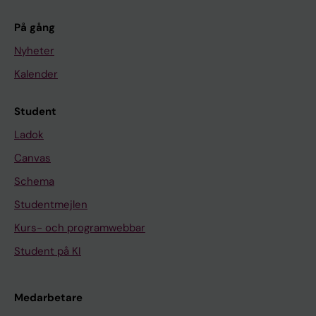
E
A
På gång
R
Nyheter
C
Kalender
H
.
Student
1
Ladok
9
9
Canvas
8
Schema
;
Studentmejlen
2
Kurs- och programwebbar
2
(
Student på KI
6
)
Medarbetare
: