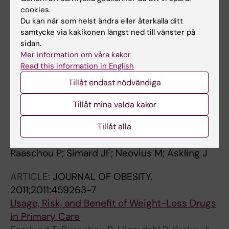
cookies.
Holmqvist M; Raaschou P; Neovius M; Askling
Du kan när som helst ändra eller återkalla ditt
Alla författare
J
samtycke via kakikonen längst ned till vänster på
sidan.
ARTICLE:
ARTHRITIS & RHEUMATOLOGY.
Mer information om våra kakor
2011;63(7):1812-1822
Read this information in English
Does Cancer That Occurs During or After
Tillåt endast nödvändiga
Anti-Tumor Necrosis Factor Therapy Have a
Worse Prognosis? A National Assessment of
Tillåt mina valda kakor
Overall and Site-Specific Cancer Survival in
Rheumatoid Arthritis Patients Treated With
Tillåt alla
Biologic Agents
Raaschou P; Simard JF; Neovius M; Askling J
ARTICLE:
JOURNAL OF OBESITY.
2011;2011:459263-7
Usage, Risk, and Benefit of Weight-Loss Drugs
in Primary Care