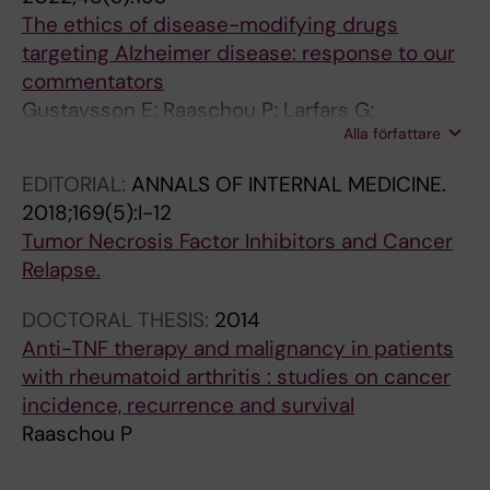
:
The ethics of disease-modifying drugs
A
targeting Alzheimer disease: response to our
L
commentators
C
Gustavsson E; Raaschou P; Larfars G;
O
Alla författare
Sandman L; Juth N
H
O
EDITORIAL:
ANNALS OF INTERNAL MEDICINE.
L
2018;169(5):I-12
-
Tumor Necrosis Factor Inhibitors and Cancer
C
Relapse.
L
I
DOCTORAL THESIS:
2014
N
Anti-TNF therapy and malignancy in patients
I
with rheumatoid arthritis : studies on cancer
C
incidence, recurrence and survival
A
Raaschou P
L
A