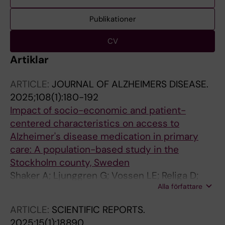
Publikationer
CV
Artiklar
ARTICLE:
JOURNAL OF ALZHEIMERS DISEASE.
2025;108(1):180-192
Impact of socio-economic and patient-
centered characteristics on access to
Alzheimer's disease medication in primary
care: A population-based study in the
Stockholm county, Sweden
Shaker A; Ljunggren G; Vossen LE; Religa D;
Alla författare
Raaschou P
ARTICLE:
SCIENTIFIC REPORTS.
2025;15(1):18890