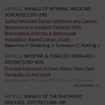
ARTICLE:
ANNALS OF INTERNAL MEDICINE.
2018;169(5):291-299
Tumor Necrosis Factor Inhibitors and Cancer
Recurrence in Swedish Patients With
Rheumatoid Arthritis A Nationwide
Population-Based Cohort Study
Raaschou P; Soderling J; Turesson C; Askling J
ARTICLE:
NICOTINE & TOBACCO RESEARCH.
2017;19(7):797-803
Prenatal Exposure to Snus Alters Heart Rate
Variability in the Infant
Nordenstam F; Lundell B; Cohen G; Tessma
Alla författare
MK; Raaschou P; Wickstrom R
ARTICLE:
ANNALS OF THE RHEUMATIC
DISEASES.
2017;76(2):386-391