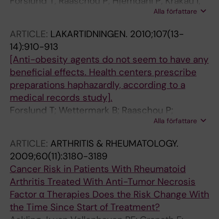
Forslund T; Raaschou P; Hjemdahl P; Krakau I;
Alla författare
Wettermark B
ARTICLE:
LAKARTIDNINGEN.
2010;107(13-
14):910-913
[Anti-obesity agents do not seem to have any
beneficial effects. Health centers prescribe
preparations haphazardly, according to a
medical records study].
Forslund T; Wettermark B; Raaschou P;
Alla författare
Hjemdahl P; Krakau I
ARTICLE:
ARTHRITIS & RHEUMATOLOGY.
2009;60(11):3180-3189
Cancer Risk in Patients With Rheumatoid
Arthritis Treated With Anti-Tumor Necrosis
Factor α Therapies Does the Risk Change With
the Time Since Start of Treatment?