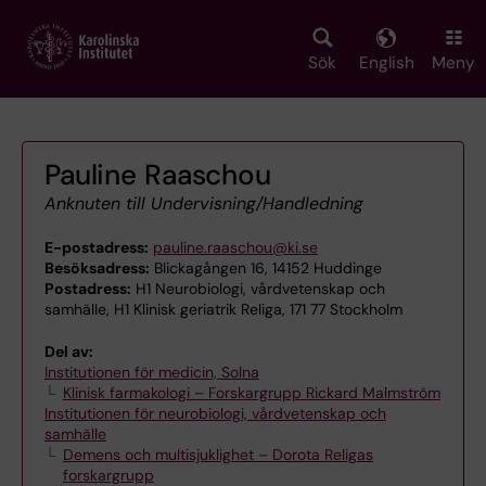
Skip
to
main
Sök
English
Meny
content
Pauline Raaschou
Anknuten till Undervisning/Handledning
E-postadress:
pauline.raaschou@ki.se
Besöksadress:
Blickagången 16, 14152 Huddinge
Postadress:
H1 Neurobiologi, vårdvetenskap och
samhälle, H1 Klinisk geriatrik Religa, 171 77 Stockholm
Del av:
Institutionen för medicin, Solna
Klinisk farmakologi – Forskargrupp Rickard Malmström
Institutionen för neurobiologi, vårdvetenskap och
samhälle
Demens och multisjuklighet – Dorota Religas
forskargrupp