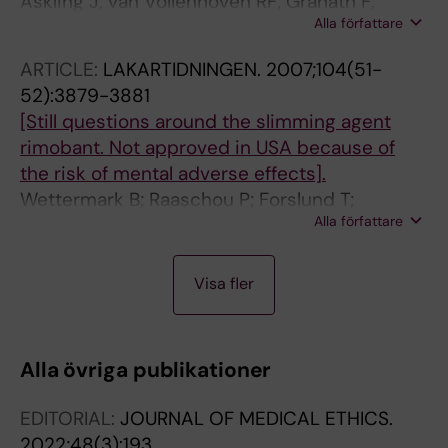
Askling J; van Vollenhoven RF; Granath F;
Alla författare
Raaschou P; Fored CM; Baecklund E;
Dackhammar C; Feltelius N; Coster L; Geborek
ARTICLE:
LAKARTIDNINGEN.
2007;104(51-
P; Jacobsson LT; Lindblad S; Rantapaa-
52):3879-3881
Dahlqvist S; Saxne T; Klareskog L
[Still questions around the slimming agent
rimobant. Not approved in USA because of
the risk of mental adverse effects].
Wettermark B; Raaschou P; Forslund T;
Alla författare
Hjemdahl P
A
Visa fler
R
T
I
Alla övriga publikationer
C
L
EDITORIAL:
JOURNAL OF MEDICAL ETHICS.
E
2022;48(3):193