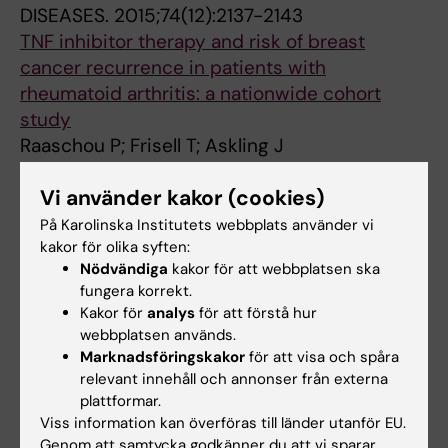
DISEASES.
2015;74(12):2137-2143
TNF inhibitor therapy and risk of breast
cancer recurrence in patients with
rheumatoid arthritis: a nationwide cohort
study
Raaschou P; Frisell T; Askling J
ARTICLE:
BMJ-BRITISH MEDICAL JOURNAL.
Vi använder kakor (cookies)
2013;346:f1939
På Karolinska Institutets webbplats använder vi
Rheumatoid arthritis, anti-tumour necrosis
kakor för olika syften:
factor therapy, and risk of malignant
Nödvändiga
kakor för att webbplatsen ska
fungera korrekt.
melanoma: nationwide population based
Kakor för
analys
för att förstå hur
prospective cohort study from Sweden
webbplatsen används.
Raaschou P; Simard JF; Holmqvist M; Askling J
Marknadsföringskakor
för att visa och spåra
relevant innehåll och annonser från externa
ARTICLE:
LAKARTIDNINGEN.
2013;110(3):82-84
plattformar.
[Observational cohort studies. Overview and
Viss information kan överföras till länder utanför EU.
some examples from the field of drug safety].
Genom att samtycka godkänner du att vi sparar