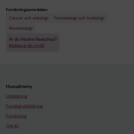
N
Forskningsområden:
D
Cancer och onkologi
Farmakologi och toxikologi
E
Reumatologi
X
P
Är du Pauline Raaschou?
E
Redigera din profil
R
I
M
E
N
Huvudmeny
T
Utbildning
A
Forskarutbildning
L
R
Forskning
E
Om KI
S