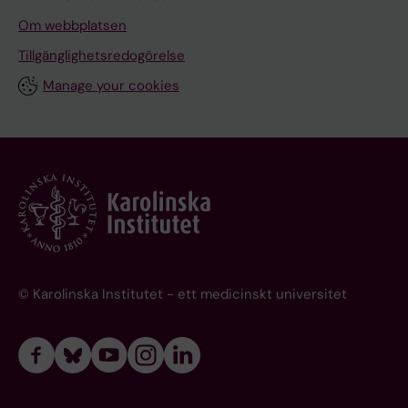
o
n
Om webbplatsen
o
Tillgänglighetsredogörelse
f
Manage your cookies
v
o
l
i
t
i
o
n
a
© Karolinska Institutet - ett medicinskt universitet
l
e
t
h
a