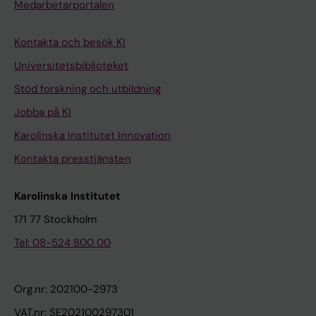
1
Medarbetarportalen
1
8
Kontakta och besök KI
5
Universitetsbiblioteket
-
Stöd forskning och utbildning
1
Jobba på KI
1
8
Karolinska Institutet Innovation
9
Kontakta presstjänsten
M
o
Karolinska Institutet
d
171 77 Stockholm
u
Tel: 08-524 800 00
l
a
t
Org.nr: 202100-2973
i
VAT.nr: SE202100297301