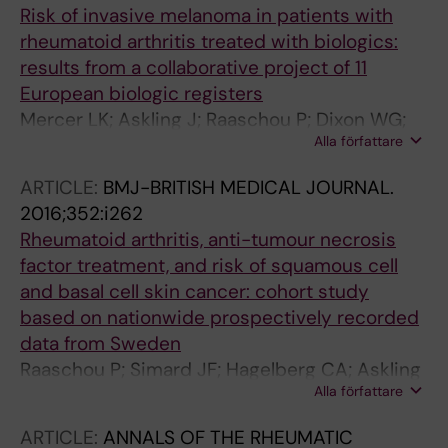
Risk of invasive melanoma in patients with
rheumatoid arthritis treated with biologics:
results from a collaborative project of 11
European biologic registers
Mercer LK; Askling J; Raaschou P; Dixon WG;
Alla författare
Dreyer L; Hetland ML; Strangfeld A; Zink A;
Mariette X; Finckh A; Canhao H; Lannone F;
ARTICLE:
BMJ-BRITISH MEDICAL JOURNAL.
Zavada J; Morel J; Gottenberg J-E; Hyrich KL;
2016;352:i262
Listing J
Rheumatoid arthritis, anti-tumour necrosis
factor treatment, and risk of squamous cell
and basal cell skin cancer: cohort study
based on nationwide prospectively recorded
data from Sweden
Raaschou P; Simard JF; Hagelberg CA; Askling
Alla författare
J
ARTICLE:
ANNALS OF THE RHEUMATIC