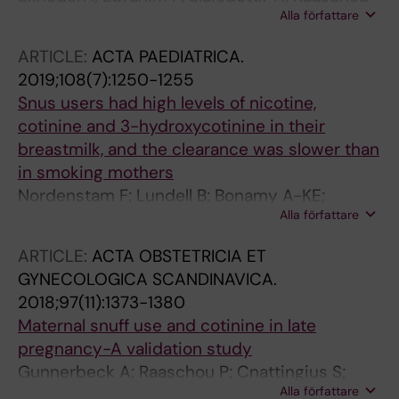
Alla författare
P; Wettermark B; Henriksson R; Ye W
ARTICLE:
ACTA PAEDIATRICA.
2019;108(7):1250-1255
Snus users had high levels of nicotine,
cotinine and 3-hydroxycotinine in their
breastmilk, and the clearance was slower than
in smoking mothers
Nordenstam F; Lundell B; Bonamy A-KE;
Alla författare
Raaschou P; Wickstrom R
ARTICLE:
ACTA OBSTETRICIA ET
GYNECOLOGICA SCANDINAVICA.
2018;97(11):1373-1380
Maternal snuff use and cotinine in late
pregnancy-A validation study
Gunnerbeck A; Raaschou P; Cnattingius S;
Alla författare
Bonamy A-KE; Wickstrom R