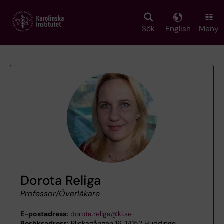
Skip
to
main
Sök
English
Meny
content
Dorota Religa
Professor/Överläkare
E-postadress:
dorota.religa@ki.se
Besöksadress:
Blickagången 16, 14152 Huddinge