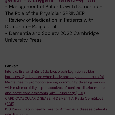
- Management of Patients with Dementia -
The Role of the Physician SPRINGER
- Review of Medication in Patients with
Dementia - Religa et al.
- Dementia and Society 2022 Cambridge
University Press
Länkar:
Intervju: Bra vård när både kropp och kognition sviktar
Interview: Quality care when body and cognition start to fail
Mental health promotion among community dwelling seniors
with multimorbidity - perspectives of seniors, district nurses
and home care assistants, Åke Grundberg (PDF)
CARDIOVASCULAR DISEASE IN DEMENTIA, Pavla Čermáková
(PDF)
IOS Press: Gap in health care for Alzheimer´s disease patients
who live alone