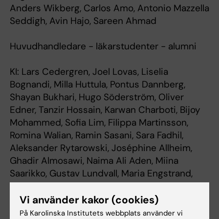
Anders Wikberg, Carlos Amo, Antonio Mazzella
Seddigh, Avin Hajo, Sareen Ahmad
Huvudhandledare - läkarstudenter - alumni
KI: Lars Cedergren, Joel Lovas, Liselia
Bognandi, Milla Huttula, Pontus Dannberg,
Shayan Bukhari, Hugo Söderström, Oliver
Edner, Tanzir Hossain, Karwan Charboti, Bijoy
Mohammed, Sofia Lim, Filippa Martinsson,
Romina Walian, Ramin Sasani, Sara Fadhil,
Aleksander Rytarowski, Joséphine Allheim,
Ghadir Almosawi, Naima Ali Aden, Miina
Saarikko, Gustav Lundvall, Maria Engstrand,
Axel Haglind, Greta Häggström, Daria Julianna
Kozlowska, David Hariri, Liv Törner Monsenego,
Vi använder kakor (cookies)
Steven Nehme, Oliver Pihl, Jovana Stankovic,
På Karolinska Institutets webbplats använder vi