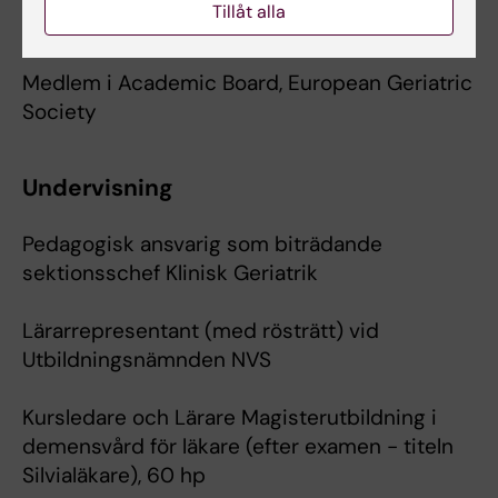
Tillåt alla
Aging, Karolinska University Hospital
Medlem i Academic Board, European Geriatric
Society
Undervisning
Pedagogisk ansvarig som biträdande
sektionsschef Klinisk Geriatrik
Lärarrepresentant (med rösträtt) vid
Utbildningsnämnden NVS
Kursledare och Lärare Magisterutbildning i
demensvård för läkare (efter examen - titeln
Silvialäkare), 60 hp