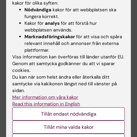
Carl-Fredrik Fries, Katarina von Renteln, Anton
kakor för olika syften:
Nödvändiga
kakor för att webbplatsen ska
Ek, David Esteban Garces Guzman, William
fungera korrekt.
Kaplan, Josefine Jonsson, Adella Kouki,
Kakor för
analys
för att förstå hur
Christina Toubal, Greta Nordebäck, Evelina
webbplatsen används.
Ernström Hukkanen, Linda Löfdahl, Rand Amin,
Marknadsföringskakor
för att visa och spåra
Annelie Sjöholm, Melsa Karhan, Niam Farju
relevant innehåll och annonser från externa
plattformar.
Viss information kan överföras till länder utanför EU.
Uppsala University: Maja Nelson
Genom att samtycka godkänner du att vi sparar
cookies.
Bihandledare: Hanna Eriksson, Ingrid Nilsson
Du kan när som helst ändra eller återkalla ditt
Modéer
samtycke via kakikonen längst ned till vänster på
sidan.
Mer information om våra kakor
Medlem i Expertrådet Äldres Hälsa
Read this information in English
Universitetssjukvårdskompetens i RPO Åldres
Tillåt endast nödvändiga
Hälsa -kunskapsstyrning i sjukvårdsregionen
Tillåt mina valda kakor
Theme Prefect for Theme Inflammation and