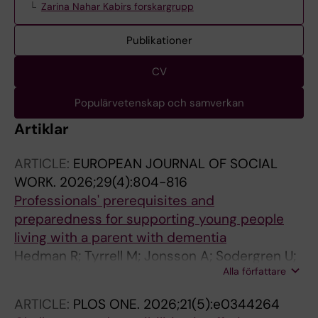
Zarina Nahar Kabirs forskargrupp
Publikationer
CV
Populärvetenskap och samverkan
Artiklar
ARTICLE:
EUROPEAN JOURNAL OF SOCIAL
WORK.
2026;29(4):804-816
Professionals' prerequisites and
preparedness for supporting young people
living with a parent with dementia
Hedman R; Tyrrell M; Jonsson A; Sodergren U;
Alla författare
Sandberg J; Craftman AG
ARTICLE:
PLOS ONE.
2026;21(5):e0344264