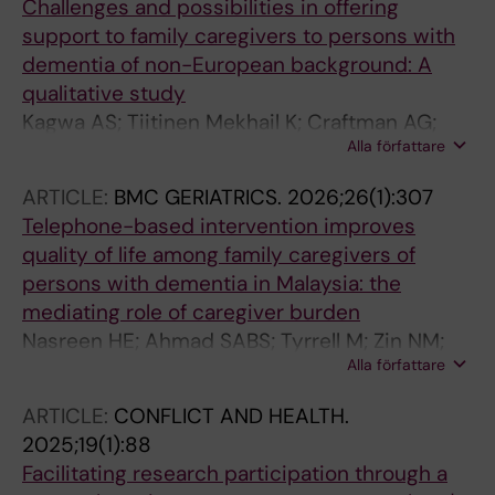
Challenges and possibilities in offering
support to family caregivers to persons with
dementia of non-European background: A
qualitative study
Kagwa AS; Tiitinen Mekhail K; Craftman AG;
Alla författare
Konradsen H; Kabir ZN; Tyrrell M
ARTICLE:
BMC GERIATRICS.
2026;26(1):307
Telephone-based intervention improves
quality of life among family caregivers of
persons with dementia in Malaysia: the
mediating role of caregiver burden
Nasreen HE; Ahmad SABS; Tyrrell M; Zin NM;
Alla författare
Abd Aziz KH; Aris MAM; Kabir ZN
ARTICLE:
CONFLICT AND HEALTH.
2025;19(1):88
Facilitating research participation through a