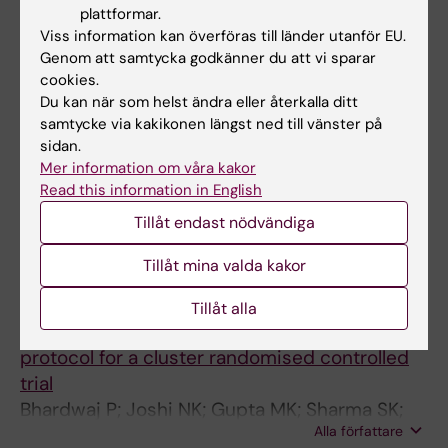
Professionals Supporting Children and Young
plattformar.
Adults with a Parent Diagnosed with
Viss information kan överföras till länder utanför EU.
Genom att samtycka godkänner du att vi sparar
Dementia: An Interview Study
cookies.
Tyrrell M; Jonsson A; Sodergren U; Hedman R;
Du kan när som helst ändra eller återkalla ditt
Alla författare
Sandberg J; Craftman AG
samtycke via kakikonen längst ned till vänster på
sidan.
Mer information om våra kakor
Alla övriga publikationer
Read this information in English
Tillåt endast nödvändiga
STUDY PROTOCOL:
BMJ OPEN.
2025;15(1):e087896
Tillåt mina valda kakor
mHealth-based intervention by community
workers to support family caregivers of
Tillåt alla
persons with dementia living at home: study
protocol for a cluster randomised controlled
trial
Bhardwaj P; Joshi NK; Gupta MK; Sharma SK;
Alla författare
Nebhinani N; Sinha A; Tyrrell M; Konradsen H;