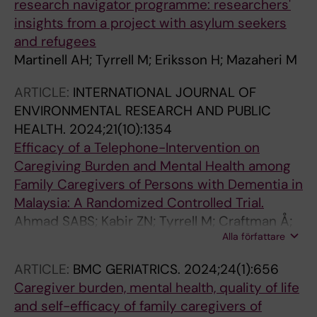
research navigator programme: researchers'
insights from a project with asylum seekers
and refugees
Martinell AH; Tyrrell M; Eriksson H; Mazaheri M
ARTICLE:
INTERNATIONAL JOURNAL OF
ENVIRONMENTAL RESEARCH AND PUBLIC
HEALTH.
2024;21(10):1354
Efficacy of a Telephone-Intervention on
Caregiving Burden and Mental Health among
Family Caregivers of Persons with Dementia in
Malaysia: A Randomized Controlled Trial.
Ahmad SABS; Kabir ZN; Tyrrell M; Craftman Å;
Alla författare
Nasreen HE
ARTICLE:
BMC GERIATRICS.
2024;24(1):656
Caregiver burden, mental health, quality of life
and self-efficacy of family caregivers of