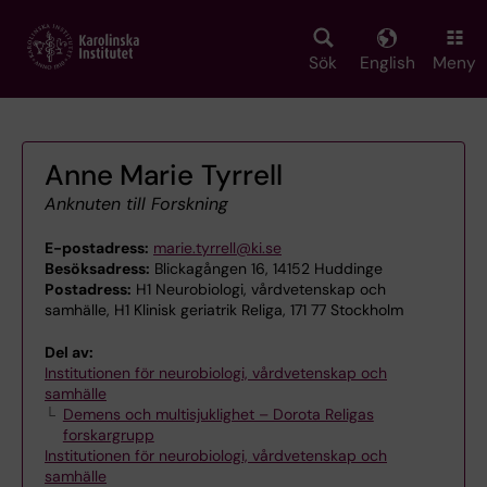
Skip
to
main
Sök
English
Meny
content
Anne Marie Tyrrell
Anknuten till Forskning
E-postadress:
marie.tyrrell@ki.se
Besöksadress:
Blickagången 16, 14152 Huddinge
Postadress:
H1 Neurobiologi, vårdvetenskap och
samhälle, H1 Klinisk geriatrik Religa, 171 77 Stockholm
Del av:
Institutionen för neurobiologi, vårdvetenskap och
samhälle
Demens och multisjuklighet – Dorota Religas
forskargrupp
Institutionen för neurobiologi, vårdvetenskap och
samhälle