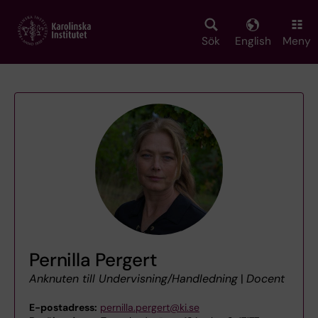
Skip
to
main
Sök
English
Meny
content
Pernilla Pergert
Anknuten till Undervisning/Handledning
|
Docent
E-postadress:
pernilla.pergert@ki.se