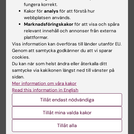
fungera korrekt.
(MDS-R) har, efter kulturell anpassning och
Kakor för
analys
för att förstå hur
översättning till de nordiska språken, använts i
webbplatsen används.
nordiska studier inom barncancervården.
Marknadsföringskakor
för att visa och spåra
Vidare pågår forskning för att utvärdera en
relevant innehåll och annonser från externa
plattformar.
utbildning i att guida etikronder, samt att
Viss information kan överföras till länder utanför EU.
utvärdera specifika resultat av etikronder och
Genom att samtycka godkänner du att vi sparar
effekterna på patientvården.
cookies.
Du kan när som helst ändra eller återkalla ditt
Klassisk grundad teori
var metoden jag
samtycke via kakikonen längst ned till vänster på
använde i min avhandling för att studera
sidan.
sociala beteendemönster och kärnvariabler i
Mer information om våra kakor
studierna inkluderar: Att visa sociala fasader i
Read this information in English
transkulturella relationer (Facading in
Tillåt endast nödvändiga
trancultural relationships) och att bevara det
Tillåt mina valda kakor
professionella lugnet (Protecting professional
composure). Jag fortsätter att använda
Tillåt alla
metoden Grundad teori och det gör även