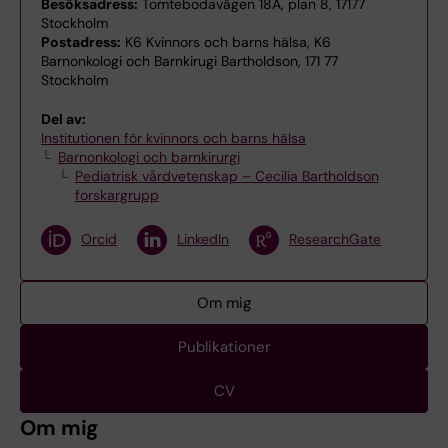
Besöksadress:
Tomtebodavägen 18A, plan 8, 17177
Stockholm
Postadress:
K6 Kvinnors och barns hälsa, K6
Barnonkologi och Barnkirugi Bartholdson, 171 77
Stockholm
Del av:
Institutionen för kvinnors och barns hälsa
Barnonkologi och barnkirurgi
Pediatrisk vårdvetenskap – Cecilia Bartholdson
forskargrupp
Orcid
LinkedIn
ResearchGate
Om mig
Publikationer
CV
Om mig