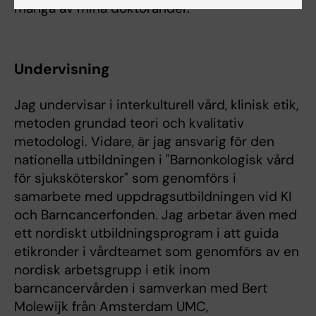
många av mina doktorander.
Undervisning
Jag undervisar i interkulturell vård, klinisk etik,
metoden grundad teori och kvalitativ
metodologi. Vidare, är jag ansvarig för den
nationella utbildningen i "Barnonkologisk vård
för sjuksköterskor" som genomförs i
samarbete med uppdragsutbildningen vid KI
och Barncancerfonden. Jag arbetar även med
ett nordiskt utbildningsprogram i att guida
etikronder i vårdteamet som genomförs av en
nordisk arbetsgrupp i etik inom
barncancervården i samverkan med Bert
Molewijk från Amsterdam UMC,