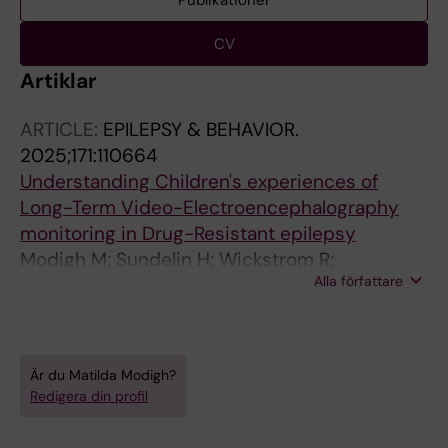
Publikationer
CV
Artiklar
ARTICLE:
EPILEPSY & BEHAVIOR.
2025;171:110664
Understanding Children's experiences of
Long-Term Video-Electroencephalography
monitoring in Drug-Resistant epilepsy
Modigh M; Sundelin H; Wickstrom R;
Alla författare
Bartholdson C
Är du Matilda Modigh?
Redigera din profil