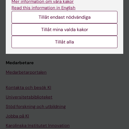
Mer information om våra kakor
Canvas
Read this information in English
Schema
Tillåt endast nödvändiga
Studentmejlen
Tillåt mina valda kakor
Kurs- och programwebbar
Tillåt alla
Student på KI
Medarbetare
Medarbetarportalen
Kontakta och besök KI
Universitetsbiblioteket
Stöd forskning och utbildning
Jobba på KI
Karolinska Institutet Innovation