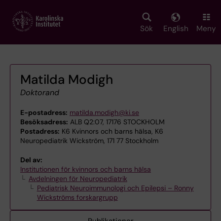
Skip
to
main
Sök
English
Meny
content
Matilda Modigh
Doktorand
E-postadress:
matilda.modigh@ki.se
Besöksadress:
ALB Q2:07, 17176 STOCKHOLM
Postadress:
K6 Kvinnors och barns hälsa, K6
Neuropediatrik Wickström, 171 77 Stockholm
Del av:
Institutionen för kvinnors och barns hälsa
Avdelningen för Neuropediatrik
Pediatrisk Neuroimmunologi och Epilepsi – Ronny
Wickströms forskargrupp