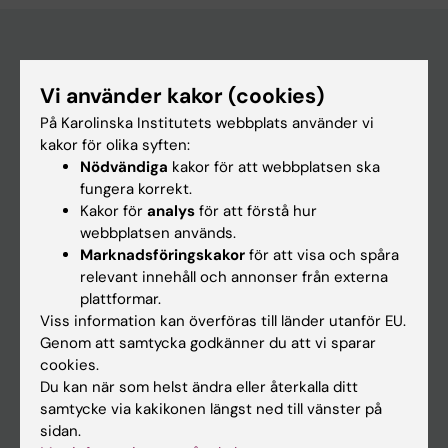
Huvudmeny
Vi använder kakor (cookies)
Utbildning
På Karolinska Institutets webbplats använder vi
kakor för olika syften:
Forskarutbildning
Nödvändiga
kakor för att webbplatsen ska
Forskning
fungera korrekt.
Kakor för
analys
för att förstå hur
Om KI
webbplatsen används.
Marknadsföringskakor
för att visa och spåra
relevant innehåll och annonser från externa
På gång
plattformar.
Nyheter
Viss information kan överföras till länder utanför EU.
Genom att samtycka godkänner du att vi sparar
Kalender
cookies.
Du kan när som helst ändra eller återkalla ditt
Student
samtycke via kakikonen längst ned till vänster på
sidan.
Ladok