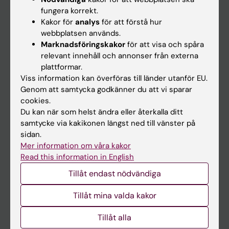
Kalender
fungera korrekt.
Kakor för
analys
för att förstå hur
webbplatsen används.
Student
Marknadsföringskakor
för att visa och spåra
Ladok
relevant innehåll och annonser från externa
plattformar.
Canvas
Viss information kan överföras till länder utanför EU.
Schema
Genom att samtycka godkänner du att vi sparar
cookies.
Studentmejlen
Du kan när som helst ändra eller återkalla ditt
Kurs- och programwebbar
samtycke via kakikonen längst ned till vänster på
sidan.
Student på KI
Mer information om våra kakor
Read this information in English
Medarbetare
Tillåt endast nödvändiga
Medarbetarportalen
Tillåt mina valda kakor
Kontakta och besök KI
Tillåt alla