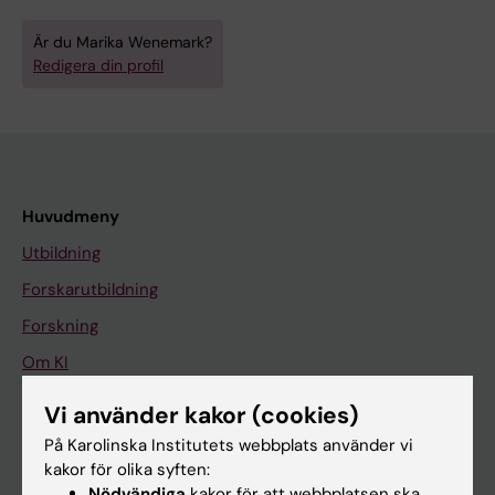
Är du Marika Wenemark?
Redigera din profil
Huvudmeny
Utbildning
Forskarutbildning
Forskning
Om KI
Vi använder kakor (cookies)
På gång
På Karolinska Institutets webbplats använder vi
kakor för olika syften:
Nyheter
Nödvändiga
kakor för att webbplatsen ska