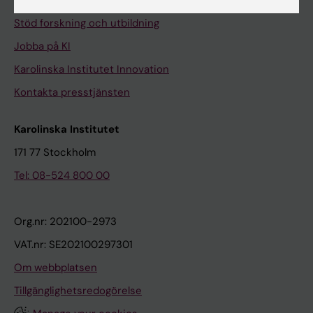
Universitetsbiblioteket
Stöd forskning och utbildning
Jobba på KI
Karolinska Institutet Innovation
Kontakta presstjänsten
Karolinska Institutet
171 77 Stockholm
Tel: 08-524 800 00
Org.nr: 202100-2973
VAT.nr: SE202100297301
Om webbplatsen
Tillgänglighetsredogörelse