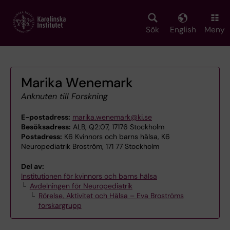
Skip
to
main
Sök
English
Meny
content
Marika Wenemark
Anknuten till Forskning
E-postadress:
marika.wenemark@ki.se
Besöksadress:
ALB, Q2:07, 17176 Stockholm
Postadress:
K6 Kvinnors och barns hälsa, K6
Neuropediatrik Broström, 171 77 Stockholm
Del av:
Institutionen för kvinnors och barns hälsa
Avdelningen för Neuropediatrik
Rörelse, Aktivitet och Hälsa – Eva Broströms
forskargrupp