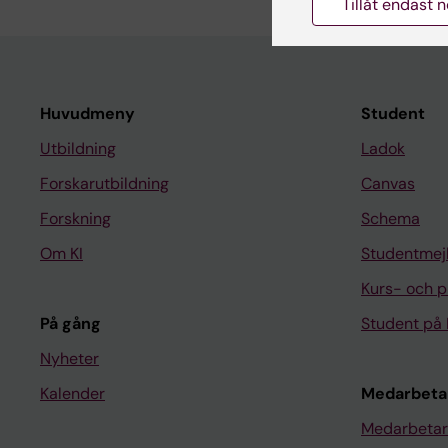
Tillåt endast 
Huvudmeny
Student
Utbildning
Ladok
Forskarutbildning
Canvas
Forskning
Schema
Om KI
Studentmej
Kurs- och 
På gång
Student på 
Nyheter
Kalender
Medarbeta
Medarbetar