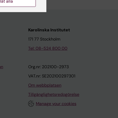
llåt alla
Karolinska Institutet
171 77 Stockholm
Tel: 08-524 800 00
on
Org.nr: 202100-2973
VAT.nr: SE202100297301
Om webbplatsen
Tillgänglighetsredogörelse
Manage your cookies