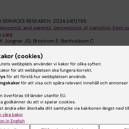
 SERVICES RESEARCH.
2024;24(1):795
lescents' and parents' perceptions of transition from p
y care
 Jungner JG; Brostrom E; Bartholdson C
RHEUMATOLOGY.
2023;21(1):5
kakor (cookies)
ndrome in children (MIS-C) associated with COVID-19: a
tutets webbplats använder vi kakor för olika syften:
e report from a high-income tertiary paediatric hospita
akor för att webbplatsen ska fungera korrekt.
on K; Widegren J; Bergman E; Verme A; Mordrup K; Ohla
lys
för att förstå hur webbplatsen används.
Alla 
ingskakor
för att visa och spåra relevant innehåll och annonser
19;37(28):3685-3693
 överföras till länder utanför EU.
f circulating CXCR5+helper T cells do not dampen influ
 godkänner du att vi sparar cookies.
 children with rheumatic disease
t ändra eller återkalla ditt samtycke via kakikonen längst ned til
an-Sundberg HM; Myrberg IH; Verme A; Sundberg E; Schw
 våra kakor
Alla 
S; Nilsson A
on in English