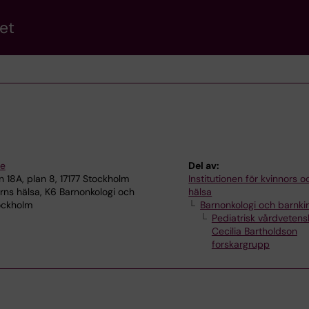
et
se
Del av:
8A, plan 8, 17177 Stockholm
Institutionen för kvinnors 
ns hälsa, K6 Barnonkologi och
hälsa
tockholm
Barnonkologi och barnkir
Pediatrisk vårdveten
Cecilia Bartholdson
forskargrupp