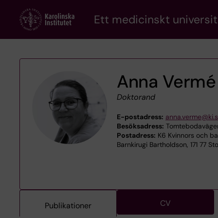
Skip
Ett medicinskt universit
to
main
content
Anna Vermé
Doktorand
E-postadress:
anna.verme@ki.
Besöksadress:
Tomtebodavägen 1
Postadress:
K6 Kvinnors och bar
Barnkirugi Bartholdson, 171 77 S
CV
Publikationer