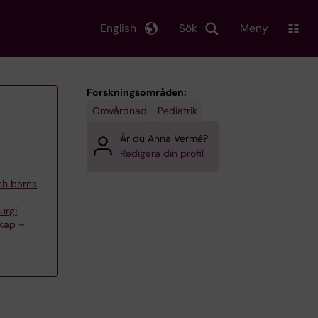
English
Sök
Meny
Forskningsområden:
Omvårdnad
Pediatrik
Är du Anna Vermé?
Redigera din profil
och barns
urgi
skap –