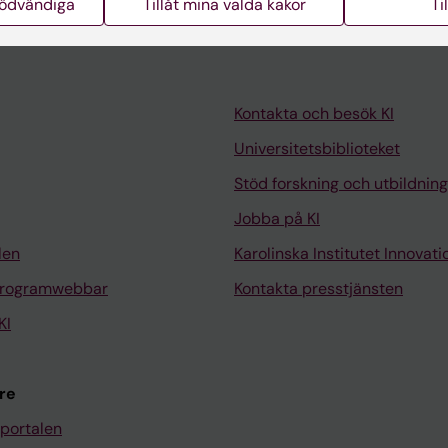
nödvändiga
Tillåt mina valda kakor
Ti
Kontakta och besök KI
Universitetsbiblioteket
Stöd forskning och utbildning
Jobba på KI
len
Karolinska Institutet Innovati
programwebbar
Kontakta presstjänsten
KI
re
portalen