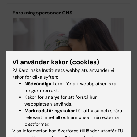
Forskningspersoner CNS
Vi använder kakor (cookies)
På Karolinska Institutets webbplats använder vi
kakor för olika syften:
Nödvändiga
kakor för att webbplatsen ska
fungera korrekt.
Kakor för
analys
för att förstå hur
Deltagare till studie sökes
webbplatsen används.
Har du cancer och känner dig nedstämd? Delta i
Marknadsföringskakor
för att visa och spåra
en studie om en ny behandling mot depression.
relevant innehåll och annonser från externa
plattformar.
2026-07-27 00:00
Viss information kan överföras till länder utanför EU.
Depression vid cancer är vanligt, men idag saknas en