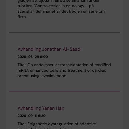
glädjen att bjuda in till ett seminarium under
rubriken "Controversies in neurology - på
svenska". Seminariet är det tredje i en serie om
flera…
Avhandling Jonathan Al-Saadi
2026-08-28
9:00
Titel: On endovascular transplantation of modified
mRNA enhanced cells and treatment of cardiac
arrest using levosimendan
Avhandling Yanan Han
2026-09-11
9:30
Titel: Epigenetic dysregulation of adaptive