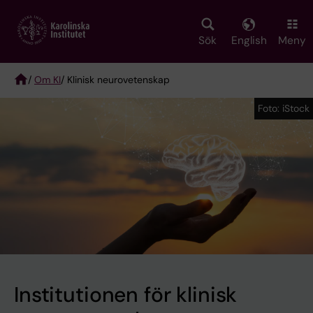
Skip
to
main
Sök
English
Meny
content
/
Om KI
/ Klinisk neurovetenskap
Breadcrumb
Foto: iStock
Foto: iStock
Institutionen för klinisk