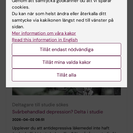
Genom att samtycka godkänner du att vi sparar
specifik behandling för dessa patienter. CAPSI-studien
cookies.
undersöker en ny behandling mot depression vid
cancer. Studien genomförs i Region Stockholm,…
Du kan när som helst ändra eller återkalla ditt
samtycke via kakikonen längst ned till vänster på
sidan.
Mer information om våra kakor
Read this information in English
Tillåt endast nödvändiga
Tillåt mina valda kakor
Tillåt alla
Deltagare till studie sökes
Svårbehandlad depression? Delta i studie
2026-04-02 08:51
Upplever du att antidepressiva läkemedel inte haft