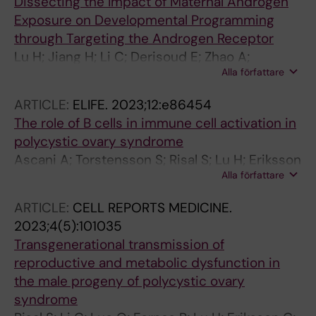
Dissecting the Impact of Maternal Androgen
Exposure on Developmental Programming
through Targeting the Androgen Receptor
Lu H; Jiang H; Li C; Derisoud E; Zhao A;
Alla författare
Eriksson G; Lindgren E; Pui H-P; Risal S; Pei Y;
Maxian T; Ohlsson C; Benrick A; Haider S;
ARTICLE:
ELIFE.
2023;12:e86454
Stener-Victorin E; Deng Q
The role of B cells in immune cell activation in
polycystic ovary syndrome
Ascani A; Torstensson S; Risal S; Lu H; Eriksson
Alla författare
G; Li C; Teschl S; Menezes J; Sandor K;
Ohlsson C; Svensson CI; Karlsson MCI;
ARTICLE:
CELL REPORTS MEDICINE.
Stradner MH; Obermayer-Pietsch B; Stener-
2023;4(5):101035
Victorin E
Transgenerational transmission of
reproductive and metabolic dysfunction in
the male progeny of polycystic ovary
syndrome