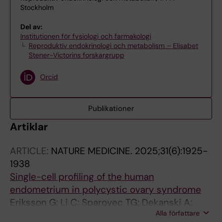
Stockholm
Del av:
Institutionen för fysiologi och farmakologi
Reproduktiv endokrinologi och metabolism – Elisabet
Stener-Victorins forskargrupp
Orcid
Publikationer
Artiklar
ARTICLE:
NATURE MEDICINE.
2025;31(6):1925-
1938
Single-cell profiling of the human
endometrium in polycystic ovary syndrome
Eriksson G; Li C; Sparovec TG; Dekanski A;
Alla författare
Torstensson S; Risal S; Ohlsson C; Hirschberg