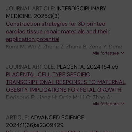
AL; Petropoulos S; Deng Q; Stener-Victorin E
JOURNAL ARTICLE:
INTERDISCIPLINARY
MEDICINE.
2025;3(3)
Construction strategies for 3D printed
cardiac tissue repair materials and their
application potential
Kong M; Wu Z; Zheng Z; Zhang B; Zeng Y; Deng
Alla författare
H; Feng D; Zhang W; Li C; Fu X; Wang L
JOURNAL ARTICLE:
PLACENTA.
2024;154:e5
PLACENTAL CELL TYPE SPECIFIC
TRANSCRIPTIONAL RESPONSES TO MATERNAL
OBESITY: IMPLICATIONS FOR FETAL GROWTH
Derisoud E; Jiang H; Ortiz M; Li C; Zhao A;
Alla författare
Maliqueo MA; Stener-Victorin E; Deng Q
ARTICLE:
ADVANCED SCIENCE.
2024;11(36):e2309429