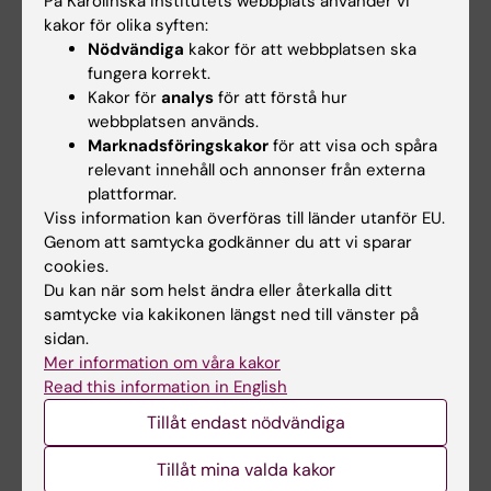
På Karolinska Institutets webbplats använder vi
Oliveri P; Zhang YE; Martindale MQ; Liu J
2018;4:41
kakor för olika syften:
Nödvändiga
kakor för att webbplatsen ska
DNA methylation reprogramming of functional
fungera korrekt.
elements during mammalian embryonic
Kakor för
analys
för att förstå hur
development
webbplatsen används.
Li C; Fan Y; Li G; Xu X; Duan J; Li R; Kang X; Ma
Marknadsföringskakor
för att visa och spåra
Alla författare
X; Chen X; Ke Y; Yan J; Lian Y; Liu P; Zhao Y;
relevant innehåll och annonser från externa
Zhao H; Chen Y; Yu Y; Liu J
plattformar.
JOURNAL ARTICLE:
JOURNAL OF GENETICS
Viss information kan överföras till länder utanför EU.
AND GENOMICS.
2017;44(10):475-481
Genom att samtycka godkänner du att vi sparar
cookies.
Genome wide abnormal DNA methylome of
Du kan när som helst ändra eller återkalla ditt
human blastocyst in assisted reproductive
samtycke via kakikonen längst ned till vänster på
technology
sidan.
Li G; Yu Y; Fan Y; Li C; Xu X; Duan J; Li R; Kang X;
Mer information om våra kakor
Alla författare
Ma X; Chen X; Ke Y; Yan J; Lian Y; Liu P; Zhao Y;
Read this information in English
Zhao H; Chen Y; Sun X; Liu J; Qiao J; Liu J
Tillåt endast nödvändiga
Alla övriga publikationer
Tillåt mina valda kakor