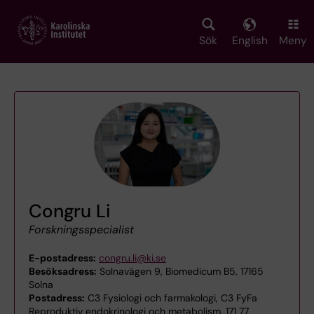
Skip
to
main
Sök
English
Meny
content
Congru Li
Forskningsspecialist
E-postadress:
congru.li@ki.se
Besöksadress:
Solnavägen 9, Biomedicum B5, 17165
Solna
Postadress:
C3 Fysiologi och farmakologi, C3 FyFa
Reproduktiv endokrinologi och metabolism, 171 77