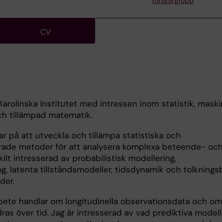
forskargrupp
CV
arolinska Institutet med intressen inom statistik, maskin
ch tillämpad matematik.
ar på att utveckla och tillämpa statistiska och
rade metoder för att analysera komplexa beteende- oc
kilt intresserad av probabilistisk modellering,
ng, latenta tillståndsmodeller, tidsdynamik och tolknings
der.
rbete handlar om longitudinella observationsdata och om 
as över tid. Jag är intresserad av vad prediktiva modell