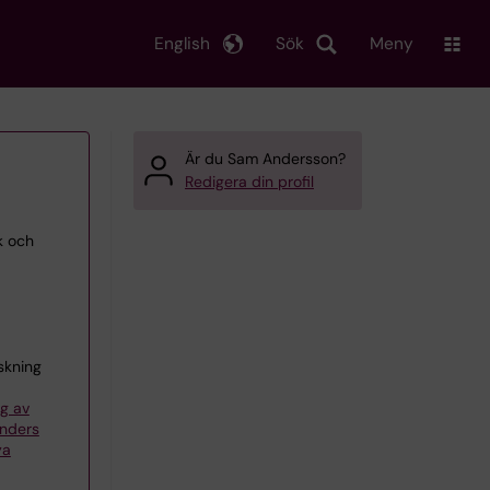
English
Sök
Meny
Är du Sam Andersson?
Redigera din profil
k och
skning
g av
Anders
ya