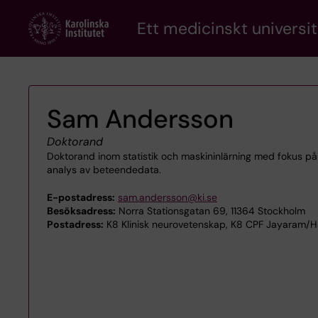
Skip
Ett medicinskt universit
to
main
content
Sam Andersson
Doktorand
Doktorand inom statistik och maskininlärning med fokus på p
analys av beteendedata.
E-postadress:
sam.andersson@ki.se
Besöksadress:
Norra Stationsgatan 69, 11364 Stockholm
Postadress:
K8 Klinisk neurovetenskap, K8 CPF Jayaram/H