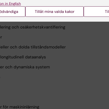
on in English
och maskininlärning
nödvändiga
Tillåt mina valda kakor
Ti
lering och osäkerhetskvantifiering
r
eller och dolda tillståndsmodeller
longitudinell dataanalys
ser och dynamiska system
s
k
 för maskininlärning