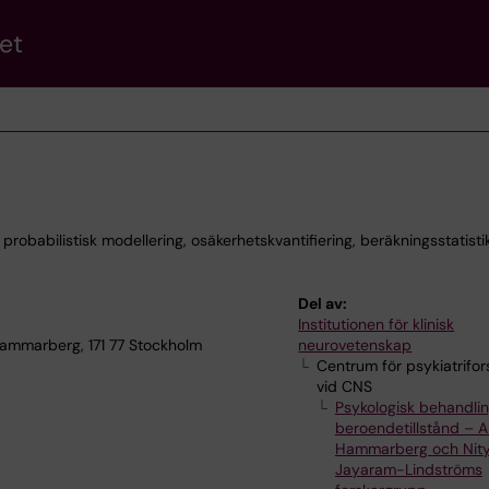
et
robabilistisk modellering, osäkerhetskvantifiering, beräkningsstatisti
Del av:
Institutionen för klinisk
ammarberg, 171 77 Stockholm
neurovetenskap
Centrum för psykiatrifor
vid CNS
Psykologisk behandlin
beroendetillstånd – 
Hammarberg och Nit
Jayaram-Lindströms