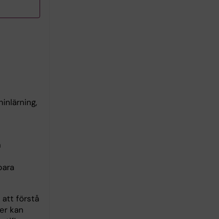
inlärning,
h
bara
att förstå
er kan