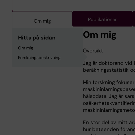
Publikationer
Om mig
Om mig
Hitta på sidan
Om mig
Översikt
Forskningsbeskrivning
Jag är doktorand vid K
beräkningsstatistik o
Min forskning fokuser
maskininlärningsbase
hälsodata. Jag är särs
osäkerhetskvantifieri
maskininlärningsmeto
En stor del av mitt a
hur beteenden förändr