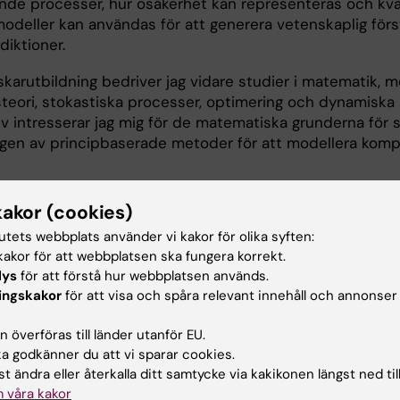
nde processer, hur osäkerhet kan representeras och kvan
modeller kan användas för att generera vetenskaplig förs
diktioner.
skarutbildning bedriver jag vidare studier i matematik, m
teori, stokastiska processer, optimering och dynamiska 
v intresserar jag mig för de matematiska grunderna för s
ngen av principbaserade metoder för att modellera komp
ten inom statistik, maskininlärning, tillämpad matemat
kakor (cookies)
tutets webbplats använder vi kakor för olika syften:
on — Computational Statistician
akor för att webbplatsen ska fungera korrekt.
lys
för att förstå hur webbplatsen används.
ingskakor
för att visa och spåra relevant innehåll och annonser
eskrivning
 överföras till länder utanför EU.
 godkänner du att vi sparar cookies.
t ändra eller återkalla ditt samtycke via kakikonen längst ned til
 våra kakor