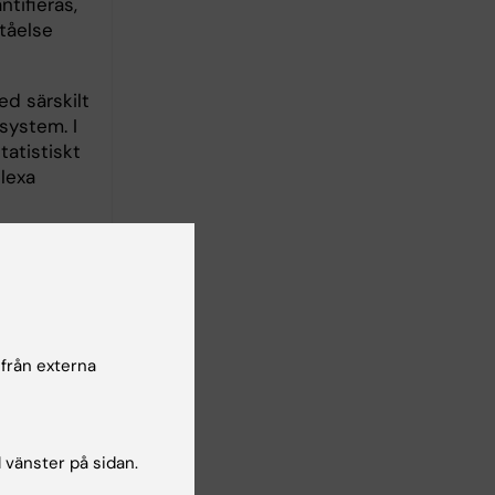
tifieras,
tåelse
ed särskilt
system. I
tatistiskt
lexa
ik och
 från externa
l vänster på sidan.