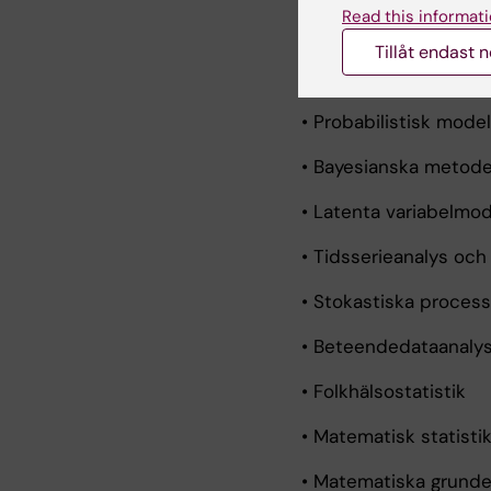
Read this informati
• Statistiskt lärande 
Tillåt endast 
• Beräkningsstatistik
• Probabilistisk model
• Bayesianska metode
• Latenta variabelmod
• Tidsserieanalys och 
• Stokastiska proces
• Beteendedataanaly
• Folkhälsostatistik
• Matematisk statisti
• Matematiska grunder