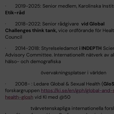
· 2019-2025: Senior medlem, Karolinska Instit
Etik-råd
· 2018-2022: Senior rådgivare
vid Global
Challenges think tank,
vice ordförande för Heal
Council
· 2014-2018: Styrelseledamot
i INDEPTH
Scien
Advisory Committee. Internationellt nätverk av al
hälso- och demografiska
övervakningsplatser i världen
· 2008- : Ledare Global & Sexual Health (
Glo
forskargruppen
https://ki.se/en/gph/global-and-
health-glosh
vid KI med @50
tvärvetenskapliga internationella forsk