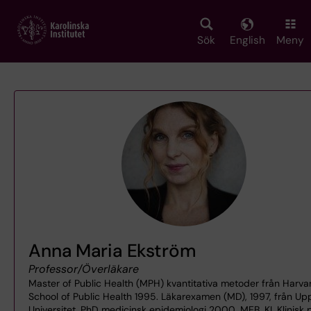
Skip
to
main
Sök
English
Meny
content
Anna Maria Ekström
Professor/Överläkare
Master of Public Health (MPH) kvantitativa metoder från Harva
School of Public Health 1995. Läkarexamen (MD), 1997, från Up
Universitet. PhD medicinsk epidemiologi 2000, MEB, KI. Klinisk 