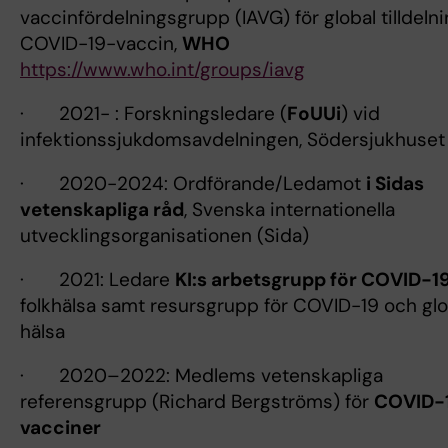
vaccinfördelningsgrupp (IAVG) för global tilldeln
COVID-19-vaccin,
WHO
https://www.who.int/groups/iavg
· 2021- : Forskningsledare (
FoUUi
) vid
infektionssjukdomsavdelningen, Södersjukhuset
· 2020-2024: Ordförande/Ledamot
i Sidas
vetenskapliga råd
, Svenska internationella
utvecklingsorganisationen (Sida)
· 2021: Ledare
KI:s arbetsgrupp för COVID-1
folkhälsa samt resursgrupp för COVID-19 och glo
hälsa
· 2020–2022: Medlems vetenskapliga
referensgrupp (Richard Bergströms) för
COVID-
vacciner