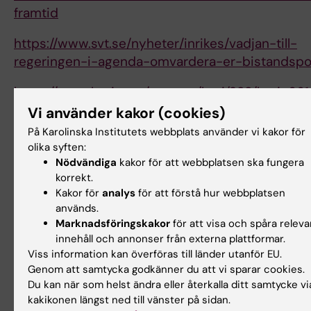
framtid
https://www.svt.se/nyheter/inrikes/vadjan-till-
regeringen-i-agenda-omvardera-er-bistandspol
https://www.bmj.com/content/bmj/389/bmj.r661.f
Vi använder kakor (cookies)
https://www.sverigesradio.se/artikel/internatione
På Karolinska Institutets webbplats använder vi kakor för
aidsdagen
olika syften:
Nödvändiga
kakor för att webbplatsen ska fungera
https://www.sverigesradio.se/artikel/just-nu-
korrekt.
utvecklingsbistandet-till-fem-lander-stryps
Kakor för
analys
för att förstå hur webbplatsen
används.
https://swedev.dev/aid-cuts-in-a-global-crisis
Marknadsföringskakor
för att visa och spåra releva
mia-ekstrom-interviewed-on-ekot/
innehåll och annonser från externa plattformar.
Viss information kan överföras till länder utanför EU.
https://www.ottar.se/vi-hade-slutet-pa-hiv-ep
Genom att samtycka godkänner du att vi sparar cookies.
Du kan när som helst ändra eller återkalla ditt samtycke vi
runt-hornet/
kakikonen längst ned till vänster på sidan.