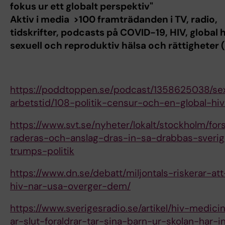
fokus ur ett globalt perspektiv"
Aktiv i media >100 framträdanden i TV, radio,
tidskrifter, podcasts på COVID-19, HIV, global h
sexuell och reproduktiv hälsa och rättigheter
https://poddtoppen.se/podcast/1358625038/se
arbetstid/108-politik-censur-och-en-global-hiv
https://www.svt.se/nyheter/lokalt/stockholm/for
raderas-och-anslag-dras-in-sa-drabbas-sveri
trumps-politik
https://www.dn.se/debatt/miljontals-riskerar-at
hiv-nar-usa-overger-dem/
https://www.sverigesradio.se/artikel/hiv-medici
ar-slut-foraldrar-tar-sina-barn-ur-skolan-har-i