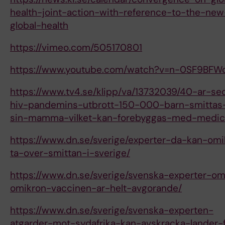
health-joint-action-with-reference-to-the-ne
global-health
https://vimeo.com/505170801
https://www.youtube.com/watch?v=n-0SF9BF
https://www.tv4.se/klipp/va/13732039/40-ar-se
hiv-pandemins-utbrott-150-000-barn-smittas
sin-mamma-vilket-kan-forebyggas-med-medici
https://www.dn.se/sverige/experter-da-kan-omi
ta-over-smittan-i-sverige/
https://www.dn.se/sverige/svenska-experter-o
omikron-vaccinen-ar-helt-avgorande/
https://www.dn.se/sverige/svenska-experten-
atgarder-mot-sydafrika-kan-avskracka-lander-