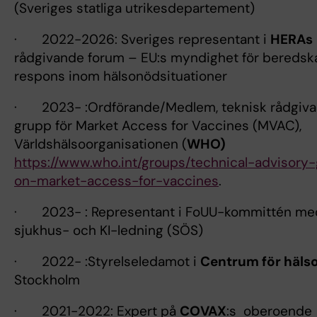
(Sveriges statliga utrikesdepartement)
· 2022-2026: Sveriges representant i
HERAs
rådgivande forum – EU:s myndighet för beredsk
respons inom hälsonödsituationer
· 2023- :Ordförande/Medlem, teknisk rådgiv
grupp för Market Access for Vaccines (MVAC),
Världshälsoorganisationen (
WHO)
https://www.who.int/groups/technical-advisory
on-market-access-for-vaccines
.
· 2023- : Representant i FoUU-kommittén me
sjukhus- och KI-ledning (SÖS)
· 2022- :Styrelseledamot i
Centrum för hälso
Stockholm
· 2021-2022: Expert på
COVAX
:s oberoende