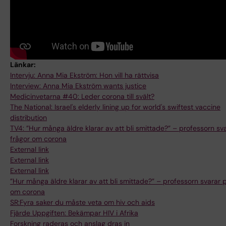
Länkar:
Intervju: Anna Mia Ekström: Hon vill ha rättvisa
Interview: Anna Mia Ekström wants justice
Medicinvetarna #40: Leder corona till svält?
The National: Israel's elderly lining up for world's swiftest vaccine
distribution
TV4: ”Hur många äldre klarar av att bli smittade?” – professorn sv
frågor om corona
External link
External link
External link
”Hur många äldre klarar av att bli smittade?” – professorn svarar 
om corona
SR:Fyra saker du måste veta om hiv och aids
Fjärde Uppgiften: Bekämpar HIV i Afrika
Forskning raderas och anslag dras in