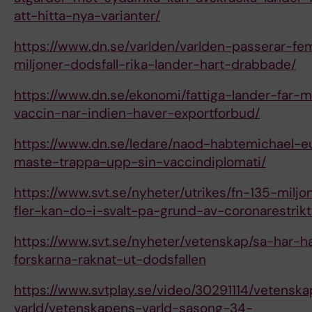
att-hitta-nya-varianter/
https://www.dn.se/varlden/varlden-passerar-fe
miljoner-dodsfall-rika-lander-hart-drabbade/
https://www.dn.se/ekonomi/fattiga-lander-far-
vaccin-nar-indien-haver-exportforbud/
https://www.dn.se/ledare/naod-habtemichael-e
maste-trappa-upp-sin-vaccindiplomati/
https://www.svt.se/nyheter/utrikes/fn-135-miljo
fler-kan-do-i-svalt-pa-grund-av-coronarestrikt
https://www.svt.se/nyheter/vetenskap/sa-har-h
forskarna-raknat-ut-dodsfallen
https://www.svtplay.se/video/30291114/vetensk
varld/vetenskapens-varld-sasong-34-