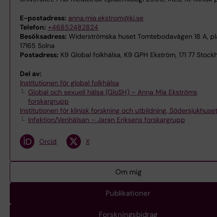
E-postadress:
anna.mia.ekstrom@ki.se
Telefon:
+46852482824
Besöksadress:
Widerströmska huset Tomtebodavägen 18 A, pl
17165 Solna
Postadress:
K9 Global folkhälsa, K9 GPH Ekström, 171 77 Stock
Del av:
Institutionen för global folkhälsa
Global och sexuell hälsa (GloSH) – Anna Mia Ekströms
forskargrupp
Institutionen för klinisk forskning och utbildning, Södersjukhuse
Infektion/Venhälsan – Jaran Eriksens forskargrupp
Orcid
X
Om mig
Publikationer
Forskningsbidrag