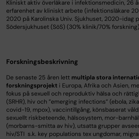
Kliniskt aktiv överläkare i infektionsmedicin, 26 å
erfarenhet av kliniskt arbete (infektionsläkare 
2020 på Karolinska Univ. Sjukhuset, 2020-idag 
Södersjukhuset (SöS) (30% klinik/70% forskning)
Forskningsbeskrivning
De senaste 25 åren lett
multipla stora internati
forskningsprojekt
i Europa, Afrika och Asien, m
fokus på sexuell och reproduktiv hälsa och rätti
(SRHR), hiv och ”emerging infections” (ebola, zika
covid-19, mpox), vaccintillgång, könsbaserat våld
sexuellt riskbeteende, hälsosystem, mor-barnhä
(morbarns-smitta av hiv), utsatta grupper avse
hiv/STI s.k. key populations tex ungdomar, migra