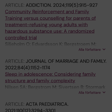
ARTICLE:
ADDICTION.
2024;119(5):915-927
Community Reinforcement and Family
Training versus counselling for parents of
treatment-refusing young adults with
hazardous substance use: A randomized
controlled trial
Siljeholm O; Edvardsson K; Bergstroem M;
Alla författare
Hammarberg A
ARTICLE:
JOURNAL OF MARRIAGE AND FAMILY.
2022;84(4):1152-1174
Sleep in adolescence: Considering family
structure and family complexity
Nilsen SA; Bergstrom M; Sivertsen B; Stormark
Alla författare
KM; Hysing M
ARTICLE:
ACTA PAEDIATRICA.
2021;110(12):3294-3301