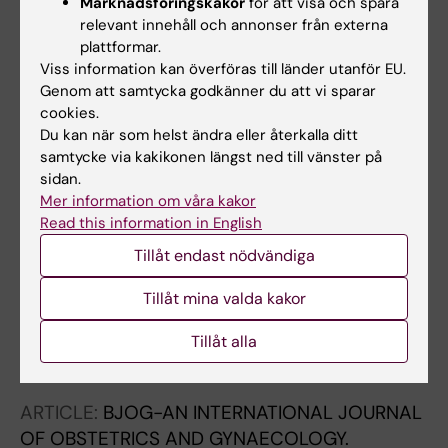
Marknadsföringskakor
för att visa och spåra
Residence - the Swedish Example
relevant innehåll och annonser från externa
Fransson E; Laftman SB; Ostberg V; Hjern A;
plattformar.
Alla författare
Bergstrom M
Viss information kan överföras till länder utanför EU.
Genom att samtycka godkänner du att vi sparar
ARTICLE:
PUBLIC HEALTH.
2017;149:106-112
cookies.
Du kan när som helst ändra eller återkalla ditt
Self-esteem in children in joint physical
samtycke via kakikonen längst ned till vänster på
custody and other living arrangements
sidan.
Turunen J; Fransson E; Bergstrom M
Mer information om våra kakor
Read this information in English
ARTICLE:
ACTA PAEDIATRICA.
Tillåt endast nödvändiga
2017;106(8):1302-1308
Swedish child health nurses treat fathers
Tillåt mina valda kakor
more equally in 2014 than 2004, but mothers
remain their primary focus
Tillåt alla
Wells MB; Massoudi P; Bergstrom M
ARTICLE:
BJOG-AN INTERNATIONAL JOURNAL
OF OBSTETRICS AND GYNAECOLOGY.