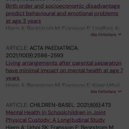
Birth order and socioeconomic disadvantage
predict behavioural and emotional problems
at age 3 years
Hjern A; Bergstrom M; Fransson E; Lindfors A;
Alla författare
Bergqvist K
ARTICLE:
ACTA PAEDIATRICA.
2021;110(9):2586-2593
Living arrangements after parental separation
have minimal impact on mental health at age 7
years
Hjern A; Bergstrom M; Fransson E; Kjaer Urhoj
Alla författare
S
ARTICLE:
CHILDREN-BASEL.
2021;8(6):473
Mental Health in Schoolchildren in Joint
Physical Custody: A Longitudinal Study
Hjern A; Urhoj SK; Fransson E; Bergstrom M