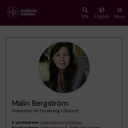
Skip
to
main
Sök
English
Meny
content
Malin Bergström
Anknuten till Forskning
|
Docent
E-postadress:
malin.bergstrom@ki.se
Besöksadress:
Solnavägen 1 E, 11365 Stockholm