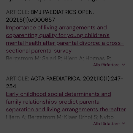
ARTICLE:
BMJ PAEDIATRICS OPEN.
2021;5(1):e000657
Importance of living arrangements and
coparenting quality for young children's
mental health after parental divorce: a cross-
sectional parental survey
Bergstrom M; Salari R; Hjern A; Hognas R;
Alla författare
Bergqvist K; Fransson E
ARTICLE:
ACTA PAEDIATRICA.
2021;110(1):247-
254
Early childhood social determinants and
family relationships predict parental
separation and living arrangements thereafter
Hjern A; Bergstrom M; Kjaer Urhoj S; Nybo
Alla författare
Andersen A-M