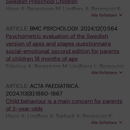
Swedish Preschool Children
Hjern A; Bergstrom M; Lindfors A; Bergqvist K;
Alla författare
Rajmil L
ARTICLE:
BMC PSYCHOLOGY.
2024;12(1):564
Psychometric evaluation of the Swedish
version of ages and stages questionnaire
social-emotional: second edition for parents
of children 18 months of age
Edenius A; Bergstrom M; Lindberg L; Bergqvist
Alla författare
K; Frojlinger A; Enebrink P; Ahlen J
ARTICLE:
ACTA PAEDIATRICA.
2024;113(8):1860-1867
Child behaviour is a main concern for parents
of 3-year-olds
Hjern A; Lindfors A; Sarkadi A; Bergqvist K;
Alla författare
Bergstroem M