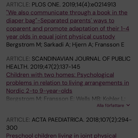
ARTICLE:
PLOS ONE.
2019;14(4):e0214913
"We also communicate through a book in the
diaper bag"-Separated parents' ways to
coparent and promote adaptation of their 1-4
year olds in equal joint physical custody
Bergstrom M; Sarkadi A; Hjern A; Fransson E
ARTICLE:
SCANDINAVIAN JOURNAL OF PUBLIC
HEALTH.
2019;47(2):137-145
Children with two homes: Psychological
problems in relation to living arrangements in
Nordic 2-to 9-year-olds
Bergstrom M; Fransson E; Wells MB; Kohler L;
Alla författare
Hjern A
ARTICLE:
ACTA PAEDIATRICA.
2018;107(2):294-
300
Preschool children living in joint physical