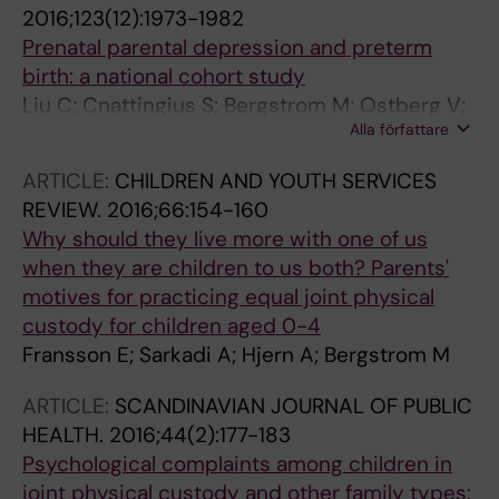
2016;123(12):1973-1982
Prenatal parental depression and preterm
birth: a national cohort study
Liu C; Cnattingius S; Bergstrom M; Ostberg V;
Alla författare
Hjern A
ARTICLE:
CHILDREN AND YOUTH SERVICES
REVIEW.
2016;66:154-160
Why should they live more with one of us
when they are children to us both? Parents'
motives for practicing equal joint physical
custody for children aged 0-4
Fransson E; Sarkadi A; Hjern A; Bergstrom M
ARTICLE:
SCANDINAVIAN JOURNAL OF PUBLIC
HEALTH.
2016;44(2):177-183
Psychological complaints among children in
joint physical custody and other family types: