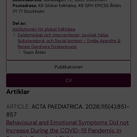
Postadress:
K9 Global folkhälsa, K9 GPH EPiCSS Åhlén,
171 77 Stockholm
Del av:
Institutionen för global folkhälsa
Epidemiologi och interventioner; psykisk hälsa,
Substansbruk och Social kontext – Emilie Agardhs &
Renee Gardners forskargrupp
Team Åhlén
Publikationer
CV
Artiklar
ARTICLE:
ACTA PAEDIATRICA.
2026;115(4):851-
857
Behavioural and Emotional Symptoms Did not
Increase During the COVID-19 Pandemic in