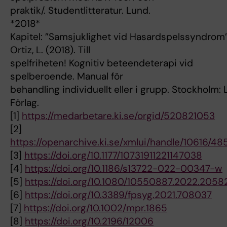
praktik/. Studentlitteratur. Lund.
*2018*
Kapitel: ”Samsjuklighet vid Hasardspelssyndrom” 
Ortiz, L. (2018). Till
spelfriheten! Kognitiv beteendeterapi vid
spelberoende. Manual för
behandling individuellt eller i grupp. Stockholm:
Förlag.
[1]
https://medarbetare.ki.se/orgid/520821053
[2]
https://openarchive.ki.se/xmlui/handle/10616/4
[3]
https://doi.org/10.1177/10731911221147038
[4]
https://doi.org/10.1186/s13722-022-00347-w
[5]
https://doi.org/10.1080/10550887.2022.205
[6]
https://doi.org/10.3389/fpsyg.2021.708037
[7]
https://doi.org/10.1002/mpr.1865
[8]
https://doi.org/10.2196/12006