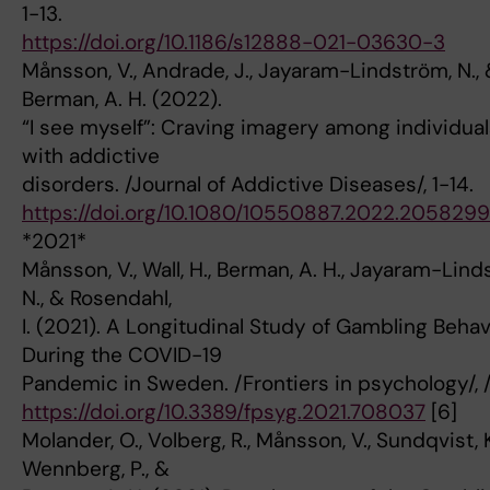
1-13.
https://doi.org/10.1186/s12888-021-03630-3
Månsson, V., Andrade, J., Jayaram-Lindström, N.,
Berman, A. H. (2022).
“I see myself”: Craving imagery among individua
with addictive
disorders. /Journal of Addictive Diseases/, 1-14.
https://doi.org/10.1080/10550887.2022.2058299
*2021*
Månsson, V., Wall, H., Berman, A. H., Jayaram-Lind
N., & Rosendahl,
I. (2021). A Longitudinal Study of Gambling Behav
During the COVID-19
Pandemic in Sweden. /Frontiers in psychology/, /
https://doi.org/10.3389/fpsyg.2021.708037
[6]
Molander, O., Volberg, R., Månsson, V., Sundqvist, K
Wennberg, P., &