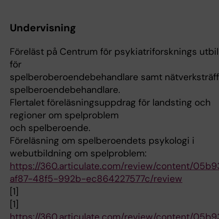
Undervisning
Föreläst på Centrum för psykiatriforsknings utbi
för
spelberoberoendebehandlare samt nätverksträffa
spelberoendebehandlare.
Flertalet föreläsningsuppdrag för landsting och
regioner om spelproblem
och spelberoende.
Föreläsning om spelberoendets psykologi i
webutbildning om spelproblem:
https://360.articulate.com/review/content/05b
af87-48f5-992b-ec864227577c/review
[1]
[1]
https://360.articulate.com/review/content/05b