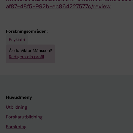
af87-48f5-992b-ec864227577c/review
Forskningsområden:
Psykiatri
Är du Viktor Månsson?
Redigera din profil
Huvudmeny
Utbildning
Forskarutbildning
Forskning