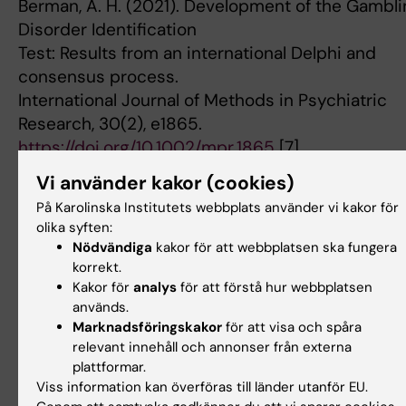
Berman, A. H. (2021). Development of the Gambli
Disorder Identification
Test: Results from an international Delphi and
consensus process.
International Journal of Methods in Psychiatric
Research, 30(2), e1865.
https://doi.org/10.1002/mpr.1865
[7]
*2019*
Vi använder kakor (cookies)
Molander, O., Volberg, R., Sundqvist, K., Wennberg, 
På Karolinska Institutets webbplats använder vi kakor för
Månsson, V., &
olika syften:
Berman, A. H. (2019). Development of the gambli
Nödvändiga
kakor för att webbplatsen ska fungera
disorder identification
korrekt.
test (G-DIT): protocol for a Delphi method study.
Kakor för
analys
för att förstå hur webbplatsen
används.
research protocols/,
Marknadsföringskakor
för att visa och spåra
/8/(1), e12006.
relevant innehåll och annonser från externa
doi: 10.2196/12006 [8]
plattformar.
*2018*
Viss information kan överföras till länder utanför EU.