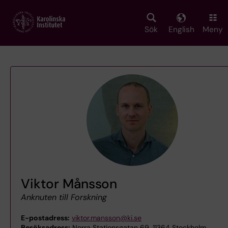
Skip
to
main
Sök
English
Meny
content
Viktor Månsson
Anknuten till Forskning
E-postadress:
viktor.mansson@ki.se
Besöksadress:
Norra Stationsgatan 69, 11364 Stockholm