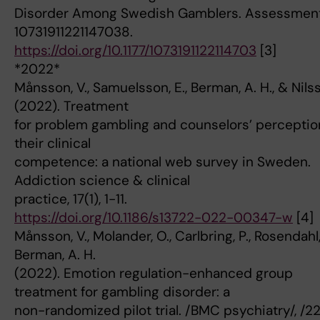
Disorder Among Swedish Gamblers. Assessment
10731911221147038.
https://doi.org/10.1177/1073191122114703
[3]
*2022*
Månsson, V., Samuelsson, E., Berman, A. H., & Nilss
(2022). Treatment
for problem gambling and counselors’ perceptio
their clinical
competence: a national web survey in Sweden.
Addiction science & clinical
practice, 17(1), 1-11.
https://doi.org/10.1186/s13722-022-00347-w
[4]
Månsson, V., Molander, O., Carlbring, P., Rosendahl, 
Berman, A. H.
(2022). Emotion regulation-enhanced group
treatment for gambling disorder: a
non-randomized pilot trial. /BMC psychiatry/, /22/