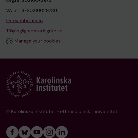
Org.nr: 202100-2973
VAT.nr: SE202100297301
Om webbplatsen
Tillgänglighetsredogörelse
Manage your cookies
© Karolinska Institutet - ett medicinskt universitet