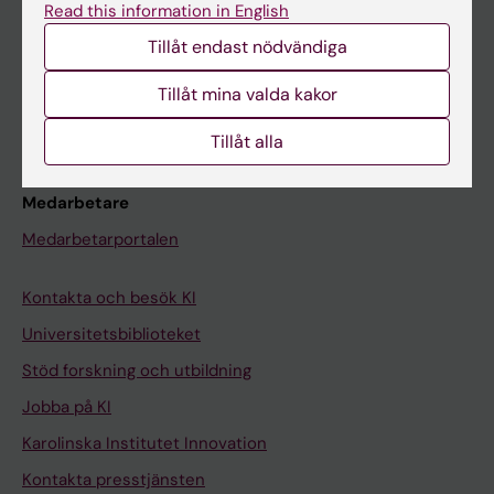
Read this information in English
Schema
Tillåt endast nödvändiga
Studentmejlen
Kurs- och programwebbar
Tillåt mina valda kakor
Student på KI
Tillåt alla
Medarbetare
Medarbetarportalen
Kontakta och besök KI
Universitetsbiblioteket
Stöd forskning och utbildning
Jobba på KI
Karolinska Institutet Innovation
Kontakta presstjänsten