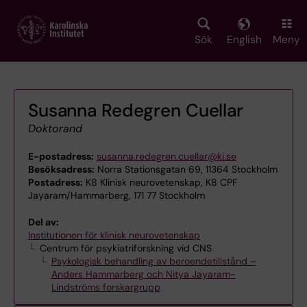
Skip
to
main
Sök
English
Meny
content
Susanna Redegren Cuellar
Doktorand
E-postadress:
susanna.redegren.cuellar@ki.se
Besöksadress:
Norra Stationsgatan 69, 11364 Stockholm
Postadress:
K8 Klinisk neurovetenskap, K8 CPF
Jayaram/Hammarberg, 171 77 Stockholm
Del av:
Institutionen för klinisk neurovetenskap
Centrum för psykiatriforskning vid CNS
Psykologisk behandling av beroendetillstånd –
Anders Hammarberg och Nitya Jayaram-
Lindströms forskargrupp