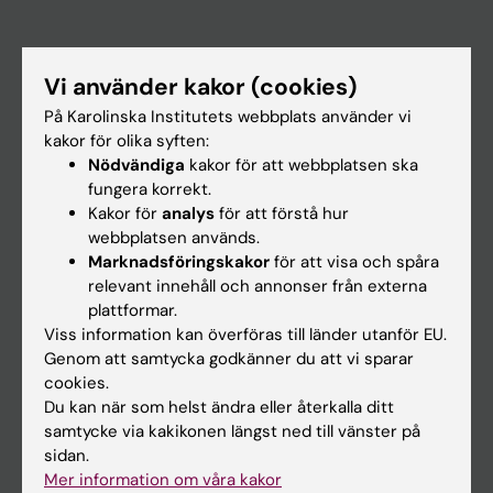
Huvudmeny
Vi använder kakor (cookies)
Utbildning
På Karolinska Institutets webbplats använder vi
Forskarutbildning
kakor för olika syften:
Forskning
Nödvändiga
kakor för att webbplatsen ska
fungera korrekt.
Om KI
Kakor för
analys
för att förstå hur
webbplatsen används.
Marknadsföringskakor
för att visa och spåra
På gång
relevant innehåll och annonser från externa
Nyheter
plattformar.
Viss information kan överföras till länder utanför EU.
Kalender
Genom att samtycka godkänner du att vi sparar
cookies.
Student
Du kan när som helst ändra eller återkalla ditt
samtycke via kakikonen längst ned till vänster på
Ladok
sidan.
Canvas
Mer information om våra kakor