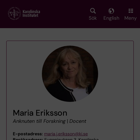
Skip
to
main
Sök
English
Meny
content
Maria Eriksson
Anknuten till Forskning
|
Docent
E-postadress:
maria.j.eriksson@ki.se
Besöksadress:
Eugeniavägen 3, Karolinska