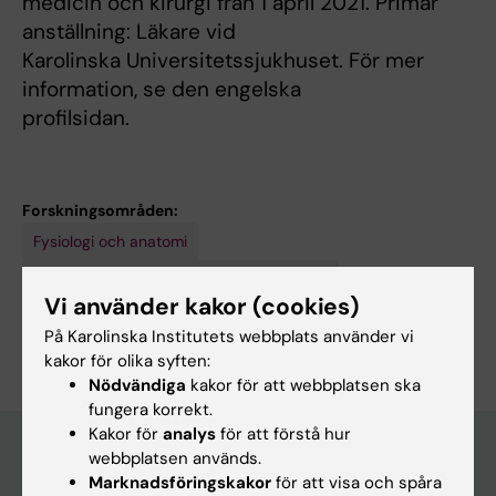
medicin och kirurgi från 1 april 2021. Primär
anställning: Läkare vid
Karolinska Universitetssjukhuset. För mer
information, se den engelska
profilsidan.
Forskningsområden:
Fysiologi och anatomi
Kardiologi och kardiovaskulära sjukdomar
Vi använder kakor (cookies)
Är du Maria Eriksson?
På Karolinska Institutets webbplats använder vi
Redigera din profil
kakor för olika syften:
Nödvändiga
kakor för att webbplatsen ska
fungera korrekt.
Kakor för
analys
för att förstå hur
webbplatsen används.
Marknadsföringskakor
för att visa och spåra
Huvudmeny