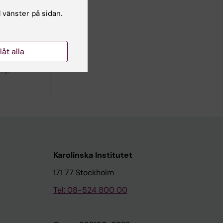
l vänster på sidan.
llåt alla
oup
Karolinska Institutet
171 77 Stockholm
Tel: 08-524 800 00