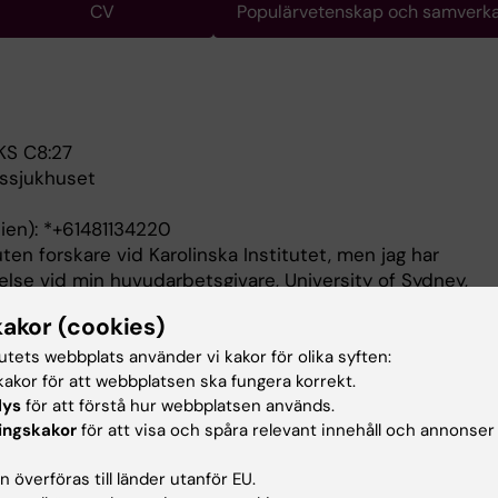
CV
Populärvetenskap och samverk
NKS C8:27
tssjukhuset
lien): *+61481134220
uten forskare vid Karolinska Institutet, men jag har
else vid min huvudarbetsgivare, University of Sydney,
kakor (cookies)
of Sydney, Australien, 2019
titutet, Sverige, 2016
tutets webbplats använder vi kakor för olika syften:
, National Institutes of Health (NIH), USA, 2011
akor för att webbplatsen ska fungera korrekt.
lys
för att förstå hur webbplatsen används.
s universitet, Sverige, 2006
ingskakor
för att visa och spåra relevant innehåll och annonser
iversitet, Sverige, 2001
 överföras till länder utanför EU.