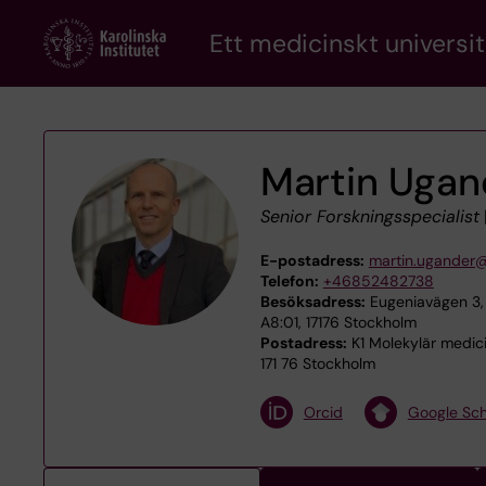
Skip
Ett medicinskt universit
to
main
content
Martin Ugan
Senior Forskningsspecialist
E-postadress:
martin.ugander@
Telefon:
+46852482738
Besöksadress:
Eugeniavägen 3, 
A8:01, 17176 Stockholm
Postadress:
K1 Molekylär medicin
171 76 Stockholm
Orcid
Google Sch