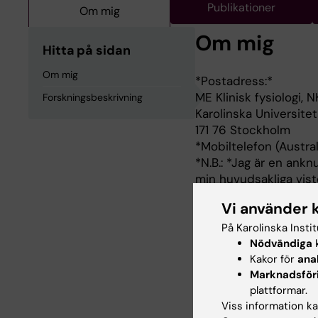
Publikationer
Om mig
Om mig
Hitta på sidan
Om mig
*Postadress:*
ME Klinisk fysiologi, 
Forskningsbeskrivning
Karolinska Universite
171 76 Stockholm
*Mobiltelefon (Austra
*N.B.: *Jag är en ankn
min huvudsakliga vist
Sydney, Australien.
Vi använder 
Professor, University 
Docent, Karolinska Ins
På Karolinska Insti
Post-doktoral forskare
Nödvändiga
k
Kakor för
ana
Medicine doktor, Lund
Marknadsför
Läkarexamen, Lunds un
plattformar.
Viss information kan