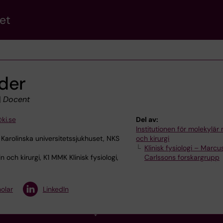
et
der
|
Docent
ki.se
Del av:
Institutionen för molekylär
Karolinska universitetssjukhuset, NKS
och kirurgi
Klinisk fysiologi – Marcu
 och kirurgi, K1 MMK Klinisk fysiologi,
Carlssons forskargrupp
olar
LinkedIn