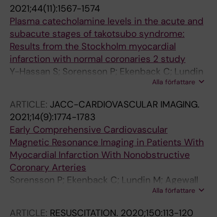
2021;44(11):1567-1574
Plasma catecholamine levels in the acute and
subacute stages of takotsubo syndrome:
Results from the Stockholm myocardial
infarction with normal coronaries 2 study
Y-Hassan S; Sorensson P; Ekenback C; Lundin
Alla författare
M; Agewall S; Brolin EB; Caidahl K; Cederlund K;
Collste O; Daniel M; Jensen J; Hofman-Bang C;
ARTICLE:
JACC-CARDIOVASCULAR IMAGING.
Lynga P; Maret E; Sarkar N; Spaak J; Winnberg
2021;14(9):1774-1783
O; Ugander M; Tornvall P; Henareh L
Early Comprehensive Cardiovascular
Magnetic Resonance Imaging in Patients With
Myocardial Infarction With Nonobstructive
Coronary Arteries
Sorensson P; Ekenback C; Lundin M; Agewall
Alla författare
S; Brolin EB; Caidahl K; Cederlund K; Collste O;
Daniel M; Jensen J; Y-Hassan S; Henareh L;
ARTICLE:
RESUSCITATION.
2020;150:113-120