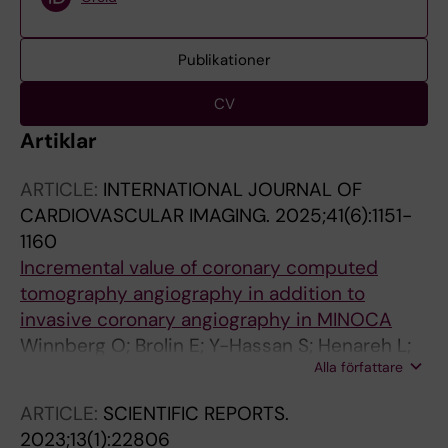
Publikationer
CV
Artiklar
ARTICLE:
INTERNATIONAL JOURNAL OF
CARDIOVASCULAR IMAGING.
2025;41(6):1151-
1160
Incremental value of coronary computed
tomography angiography in addition to
invasive coronary angiography in MINOCA
Winnberg O; Brolin E; Y-Hassan S; Henareh L;
Alla författare
Sorensson P; Collste O; Ekenback C; Lundin M;
Caidahl K; Agewall S; Cederlund K; Nickander
ARTICLE:
SCIENTIFIC REPORTS.
J; Sundqvist MG; Hofman-Bang C; Lynga P;
2023;13(1):22806