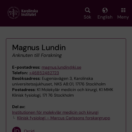
Skip
to
main
Sök
English
Meny
content
Magnus Lundin
Anknuten till Forskning
E-postadress:
magnus.lundin@ki.se
Telefon:
+46852482723
Besöksadress:
Eugeniavägen 3, Karolinska
universitetssjukhuset, NKS A8:01, 17176 Stockholm
Postadress:
K1 Molekylär medicin och kirurgi, K1 MMK
Klinisk fysiologi, 171 76 Stockholm
Del av:
Institutionen för molekylär medicin och kirurgi
Klinisk fysiologi – Marcus Carlssons forskargrupp
Orcid