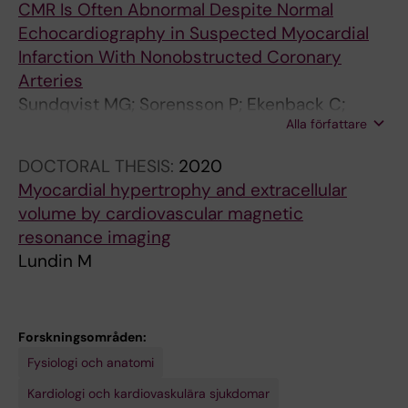
CMR Is Often Abnormal Despite Normal
Echocardiography in Suspected Myocardial
Infarction With Nonobstructed Coronary
Arteries
Sundqvist MG; Sorensson P; Ekenback C;
Alla författare
Lundin M; Agewall S; Brolin EB; Cederlund K;
Collste O; Daniel M; Jensen J; Y-Hassan S;
DOCTORAL THESIS:
2020
Henareh L; Hofman-Bang C; Lynga P; Maret E;
Myocardial hypertrophy and extracellular
Sarkar N; Spaak J; Winnberg O; Caidahl K;
volume by cardiovascular magnetic
Ugander M; Tornvall P
resonance imaging
Lundin M
Forskningsområden:
Fysiologi och anatomi
Kardiologi och kardiovaskulära sjukdomar