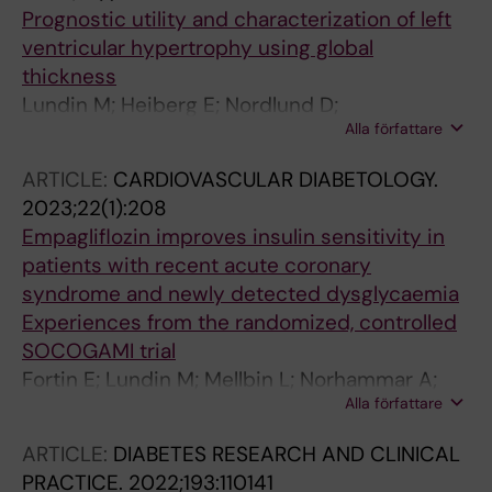
Maret E; Sarkar N; Spaak J; Roshnee RP;
Prognostic utility and characterization of left
Ugander M; Santos-Pardo I; Tornvall P; Jensen
ventricular hypertrophy using global
J
thickness
Lundin M; Heiberg E; Nordlund D;
Alla författare
Gyllenhammar T; Steding-Ehrenborg K;
Engblom H; Carlsson M; Atar D; van der Pals J;
ARTICLE:
CARDIOVASCULAR DIABETOLOGY.
Erlinge D; Borgquist R; Khoshnood A; Ekelund
2023;22(1):208
U; Nickander J; Themudo R; Nordin S; Kozor R;
Empagliflozin improves insulin sensitivity in
Bhuva AN; Moon JC; Maret E; Caidahl K;
patients with recent acute coronary
Sigfridsson A; Sorensson P; Schelbert EB;
syndrome and newly detected dysglycaemia
Arheden H; Ugander M
Experiences from the randomized, controlled
SOCOGAMI trial
Fortin E; Lundin M; Mellbin L; Norhammar A;
Alla författare
Naesman P; Smetana S; Soerensson P;
Ferrannini E; Ryden L; Ferrannini G
ARTICLE:
DIABETES RESEARCH AND CLINICAL
PRACTICE.
2022;193:110141