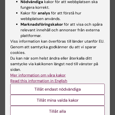
Nödvändiga
kakor för att webbplatsen ska
The electrical determinants of increased wall
fungera korrekt.
thickness and mass in left ventricular
Kakor för
analys
för att förstå hur
hypertrophy
webbplatsen används.
Maanja M; Schlegel TT; Kozor R; Lundin M;
Marknadsföringskakor
för att visa och spåra
relevant innehåll och annonser från externa
Alla författare
Wieslander B; Wong TC; Schelbert EB; Ugander
plattformar.
M
ARTICLE:
Viss information kan överföras till länder utanför EU.
CLINICAL PHYSIOLOGY AND
Genom att samtycka godkänner du att vi sparar
FUNCTIONAL IMAGING.
2019;39(6):384-392
cookies.
Detection of myocarditis using
T
and ECV
1
Du kan när som helst ändra eller återkalla ditt
mapping is not improved by early compared
samtycke via kakikonen längst ned till vänster på
to late post-contrast imaging
sidan.
Lundin M; Sorensson P; Vishnevskaya L; Maret
Mer information om våra kakor
Read this information in English
Alla författare
E; Kellman P; Sigfridsson A; Ugander M
Tillåt endast nödvändiga
ARTICLE:
SCANDINAVIAN CARDIOVASCULAR
JOURNAL.
2018;52(3):127-132
Tillåt mina valda kakor
Synthetic late gadolinium enhancement
Tillåt alla
cardiac magnetic resonance for diagnosing