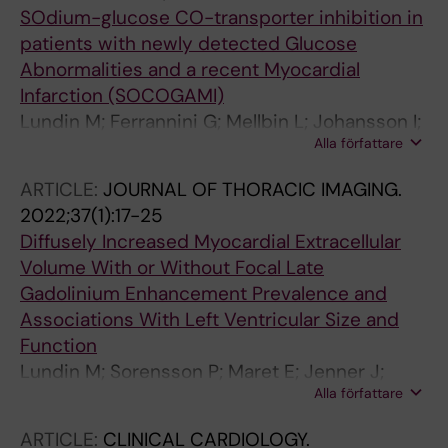
SOdium-glucose CO-transporter inhibition in
patients with newly detected Glucose
Abnormalities and a recent Myocardial
Infarction (SOCOGAMI)
Lundin M; Ferrannini G; Mellbin L; Johansson I;
Alla författare
Norhammar A; Nasman P; Shahim B; Smetana
S; Venkateshvaran A; Wang A; Sorensson P;
ARTICLE:
JOURNAL OF THORACIC IMAGING.
Ryden L
2022;37(1):17-25
Diffusely Increased Myocardial Extracellular
Volume With or Without Focal Late
Gadolinium Enhancement Prevalence and
Associations With Left Ventricular Size and
Function
Lundin M; Sorensson P; Maret E; Jenner J;
Alla författare
Abdula G; Nickander J; Themudo R; Caidahl K;
Kellman P; Sigfridsson A; Ugander M
ARTICLE:
CLINICAL CARDIOLOGY.