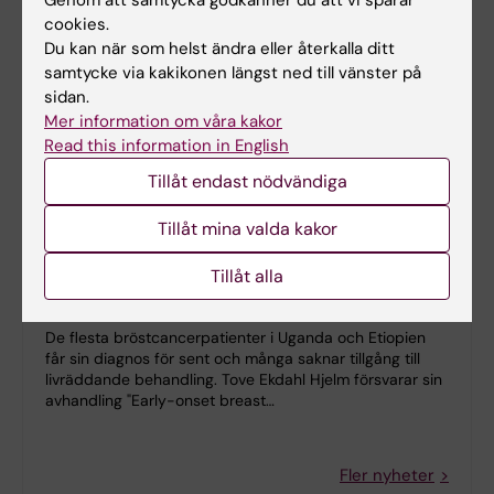
Genom att samtycka godkänner du att vi sparar
cookies.
Du kan när som helst ändra eller återkalla ditt
samtycke via kakikonen längst ned till vänster på
sidan.
Mer information om våra kakor
Read this information in English
Tillåt endast nödvändiga
Tillåt mina valda kakor
Avhandling om bröstcancer hos unga kvinnor i
Tillåt alla
Östafrika
2026-05-27 13:40
De flesta bröstcancerpatienter i Uganda och Etiopien
får sin diagnos för sent och många saknar tillgång till
livräddande behandling. Tove Ekdahl Hjelm försvarar sin
avhandling "Early-onset breast…
Fler nyheter