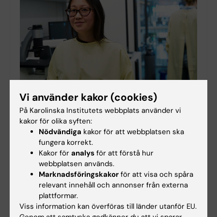
Vi använder kakor (cookies)
På Karolinska Institutets webbplats använder vi
KI fortsätter sin strategiska satsning - ny
kakor för olika syften:
rekrytering av 21 biträdande lektorer
Nödvändiga
kakor för att webbplatsen ska
2026-06-01 14:09
fungera korrekt.
Den 1 juni lanserar Karolinska Institutet en stor
Kakor för
analys
för att förstå hur
internationell rekryteringskampanj för 21 biträdande
webbplatsen används.
lektorstjänster. Utgångspunkten är förra årets mycket
Marknadsföringskakor
för att visa och spåra
framgångsrika initiativ, som lockade mer än…
relevant innehåll och annonser från externa
plattformar.
Viss information kan överföras till länder utanför EU.