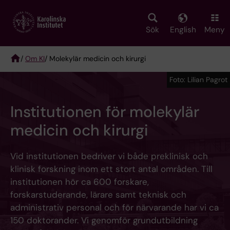
Skip
to
main
Sök
English
Meny
content
/
Om KI
/ Molekylär medicin och kirurgi
Breadcrumb
Foto: Lilian Pagrot
Institutionen för molekylär
medicin och kirurgi
Vid institutionen bedriver vi både preklinisk och
klinisk forskning inom ett stort antal områden. Till
institutionen hör ca 600 forskare,
forskarstuderande, lärare samt teknisk och
administrativ personal och för närvarande har vi ca
150 doktorander. Vi genomför grundutbildning