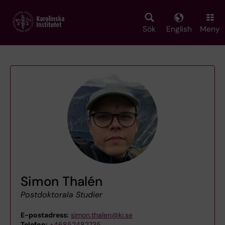
Skip
to
main
Sök
English
Meny
content
Simon Thalén
Postdoktorala Studier
E-postadress:
simon.thalen@ki.se
Telefon:
+46852482735