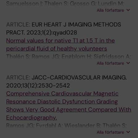
Samuelsson I; Thalen S; Grosso G; Lundin M;
Alla författare
Engblom H; Sorensson P; Gunnarsson I;
Ugander M; Svenungsson E
ARTICLE:
EUR HEART J IMAGING METHODS
PRACT.
2023;1(2):qyad028
Normal values for native T1 at 1.5 T in the
pericardial fluid of healthy volunteers
Thalén S; Ramos JG; Engblom H; Sigfridsson A;
Alla författare
Sörensson P; Ugander M
ARTICLE:
JACC-CARDIOVASCULAR IMAGING.
2020;13(12):2530-2542
Comprehensive Cardiovascular Magnetic
Resonance Diastolic Dysfunction Grading
Shows Very Good Agreement Compared With
Echocardiography.
Ramos JG; Fyrdahl A; Wieslander B; Thalén S;
Alla författare
Reiter G; Reiter U; Jin N; Maret E; Eriksson M;