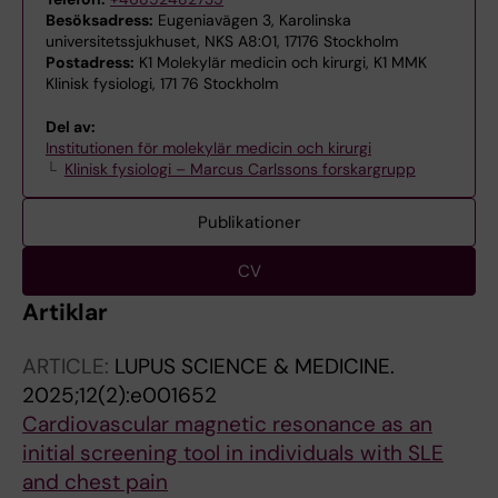
Besöksadress:
Eugeniavägen 3, Karolinska
universitetssjukhuset, NKS A8:01, 17176 Stockholm
Postadress:
K1 Molekylär medicin och kirurgi, K1 MMK
Klinisk fysiologi, 171 76 Stockholm
Del av:
Institutionen för molekylär medicin och kirurgi
Klinisk fysiologi – Marcus Carlssons forskargrupp
Publikationer
CV
Artiklar
ARTICLE:
LUPUS SCIENCE & MEDICINE.
2025;12(2):e001652
Cardiovascular magnetic resonance as an
initial screening tool in individuals with SLE
and chest pain