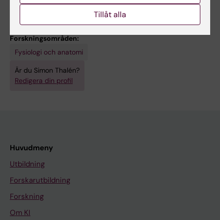
Tillåt alla
Länkar:
External link
Forskningsområden:
Fysiologi och anatomi
Är du Simon Thalén?
Redigera din profil
Huvudmeny
Utbildning
Forskarutbildning
Forskning
Om KI