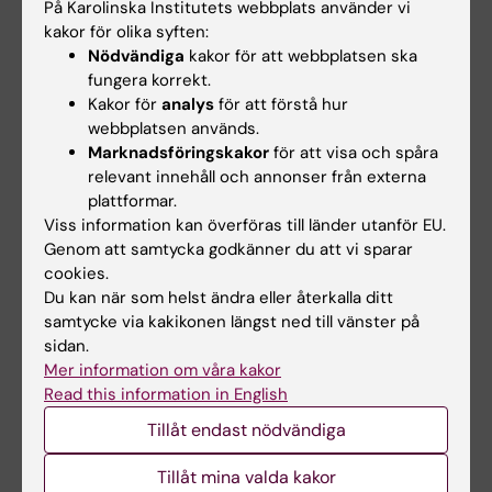
På Karolinska Institutets webbplats använder vi
ARTICLE:
THROMBOSIS RESEARCH.
kakor för olika syften:
2013;132(1):77-80
Nödvändiga
kakor för att webbplatsen ska
fungera korrekt.
Pneumatic tube transport affects platelet
Kakor för
analys
för att förstå hur
function measured by multiplate electrode
webbplatsen används.
aggregometry
Marknadsföringskakor
för att visa och spåra
Thalen S; Forsling I; Eintrei J; Soderblom L;
relevant innehåll och annonser från externa
Alla författare
Antovic JP
plattformar.
Viss information kan överföras till länder utanför EU.
Genom att samtycka godkänner du att vi sparar
Alla övriga publikationer
cookies.
Du kan när som helst ändra eller återkalla ditt
samtycke via kakikonen längst ned till vänster på
DOCTORAL THESIS:
2024
sidan.
Cardiovascular magnetic resonance
Mer information om våra kakor
evaluation of effusive and constrictive
Read this information in English
physiologies
Tillåt endast nödvändiga
Thalén S
Tillåt mina valda kakor