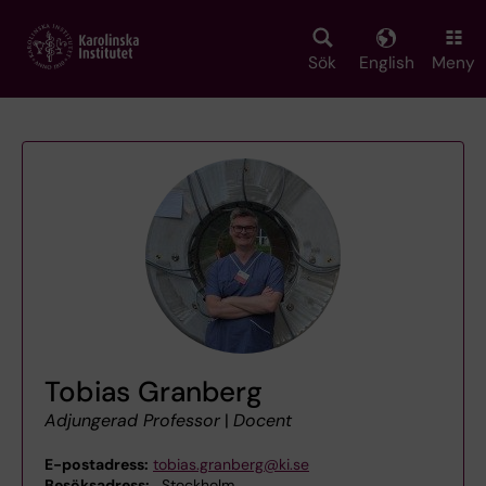
Skip
to
main
Sök
English
Meny
content
Tobias Granberg
Adjungerad Professor
|
Docent
E-postadress:
tobias.granberg@ki.se
Besöksadress:
, Stockholm