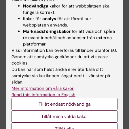
Nödvändiga
kakor för att webbplatsen ska
Vid min återkomst till Karolinska etablerade
fungera korrekt.
jag vår forskargrupp vid Institutionen för
Kakor för
analys
för att förstå hur
Klinisk Neurovetenskap på KI, där vi fokuserar
webbplatsen används.
främst på kvantitativa bildtekniker och deras
Marknadsföringskakor
för att visa och spåra
relevant innehåll och annonser från externa
applikation för att förbättra diagnostiken och
plattformar.
bedömning av terapisvar vid exempelvis MS,
Viss information kan överföras till länder utanför EU.
demenssjukdomar, rörelsestörningar och ALS.
Genom att samtycka godkänner du att vi sparar
cookies.
Du kan när som helst ändra eller återkalla ditt
samtycke via kakikonen längst ned till vänster på
sidan.
Forskningsområden:
Mer information om våra kakor
Medicinsk bildvetenskap
Neurologi
Read this information in English
Radiologi och bildbehandling
Tillåt endast nödvändiga
Forskningsämnen:
Tillåt mina valda kakor
Alzheimers sjukdom
Multipel
Parkinsonism
Amyotrofisk lateralskleros
skleros
Visa alla
Covid-19
Demens
Epilepsi
Tillåt alla