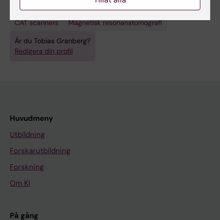
Tekniker och metoder:
CAT scanners
Magnetisk resonanstomografi
Är du Tobias Granberg?
Redigera din profil
Huvudmeny
Utbildning
Forskarutbildning
Forskning
Om KI
På gång