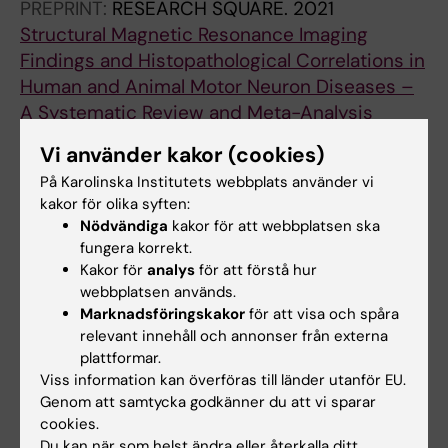
PREPRINT:
RESEARCH SQUARE.
2021
Structural Magnetic Resonance Imaging
Findings and Histopathological Correlations in
Human and Animal Motor Neuron Diseases –
A Systematic Review and Meta-Analysis
Zejlon C; Nakhostin D; Winklhofer S; Pangalu A;
Vi använder kakor (cookies)
Alla författare
Lewandowski S; Finnsson J; Piehl F; Ingre C;
På Karolinska Institutets webbplats använder vi
Granberg T; Ineichen BV
LETTER:
kakor för olika syften:
PIGMENT CELL & MELANOMA
Nödvändiga
kakor för att webbplatsen ska
RESEARCH.
2010;23(2):292-295
fungera korrekt.
The capacity for internal colour change is
Kakor för
analys
för att förstå hur
related to body transparency in fishes.
webbplatsen används.
Nilsson Sköld H; Svensson PA; Zejlon C
Marknadsföringskakor
för att visa och spåra
relevant innehåll och annonser från externa
plattformar.
Viss information kan överföras till länder utanför EU.
Forskningsområden:
Genom att samtycka godkänner du att vi sparar
Neurologi
Neurovetenskaper
cookies.
Du kan när som helst ändra eller återkalla ditt