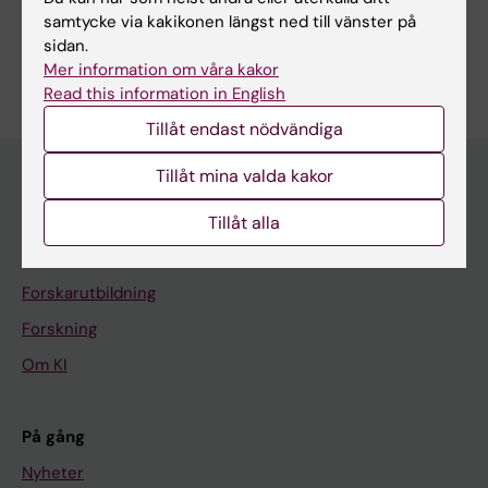
Radiologi och bildbehandling
samtycke via kakikonen längst ned till vänster på
sidan.
Är du Charlotte Zejlon?
Mer information om våra kakor
Redigera din profil
Read this information in English
Tillåt endast nödvändiga
Tillåt mina valda kakor
Huvudmeny
Tillåt alla
Utbildning
Forskarutbildning
Forskning
Om KI
På gång
Nyheter