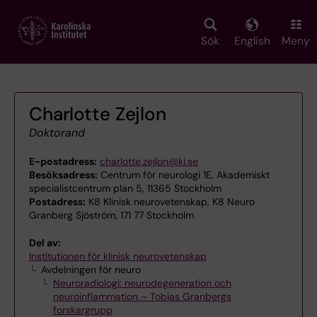
Skip
to
main
Sök
English
Meny
content
Charlotte Zejlon
Doktorand
E-postadress:
charlotte.zejlon@ki.se
Besöksadress:
Centrum för neurologi 1E, Akademiskt
specialistcentrum plan 5, 11365 Stockholm
Postadress:
K8 Klinisk neurovetenskap, K8 Neuro
Granberg Sjöström, 171 77 Stockholm
Del av:
Institutionen för klinisk neurovetenskap
Avdelningen för neuro
Neuroradiologi: neurodegeneration och
neuroinflammation – Tobias Granbergs
forskargrupp