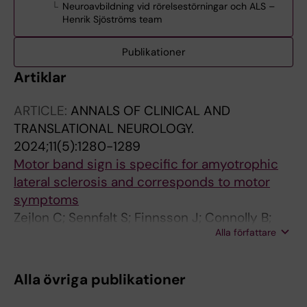
Neuroavbildning vid rörelsestörningar och ALS –
Henrik Sjöströms team
Publikationer
Artiklar
ARTICLE:
ANNALS OF CLINICAL AND
TRANSLATIONAL NEUROLOGY.
2024;11(5):1280-1289
Motor band sign is specific for amyotrophic
lateral sclerosis and corresponds to motor
symptoms
Zejlon C; Sennfalt S; Finnsson J; Connolly B;
Alla författare
Petersson S; Granberg T; Ingre C
Alla övriga publikationer