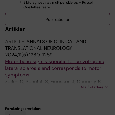
Bilddiagnostik av multipel skleros – Russell
Ouellettes team
Publikationer
Artiklar
ARTICLE:
ANNALS OF CLINICAL AND
TRANSLATIONAL NEUROLOGY.
2024;11(5):1280-1289
Motor band sign is specific for amyotrophic
lateral sclerosis and corresponds to motor
symptoms
Zejlon C; Sennfalt S; Finnsson J; Connolly B;
Alla författare
Petersson S; Granberg T; Ingre C
Forskningsområden: