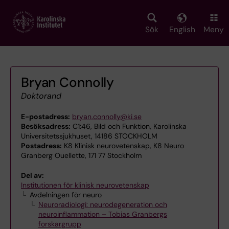
Skip
to
main
Sök
English
Meny
content
Bryan Connolly
Doktorand
E-postadress:
bryan.connolly@ki.se
Besöksadress:
C1:46, Bild och Funktion, Karolinska
Universitetssjukhuset, 14186 STOCKHOLM
Postadress:
K8 Klinisk neurovetenskap, K8 Neuro
Granberg Ouellette, 171 77 Stockholm
Del av:
Institutionen för klinisk neurovetenskap
Avdelningen för neuro
Neuroradiologi: neurodegeneration och
neuroinflammation – Tobias Granbergs
forskargrupp