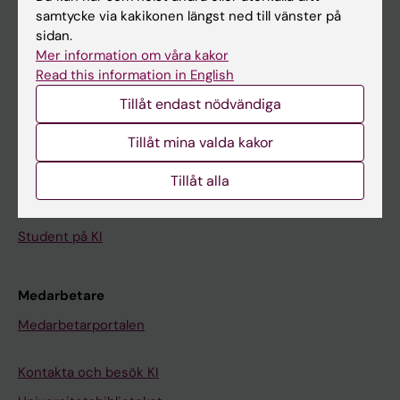
Kalender
samtycke via kakikonen längst ned till vänster på
sidan.
Mer information om våra kakor
Student
Read this information in English
Ladok
Tillåt endast nödvändiga
Canvas
Tillåt mina valda kakor
Schema
Studentmejlen
Tillåt alla
Kurs- och programwebbar
Student på KI
Medarbetare
Medarbetarportalen
Kontakta och besök KI