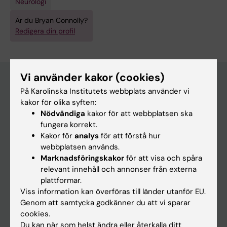
Neurologi
Är du Bryan Connolly?
Redigera din profil
Vi använder kakor (cookies)
På Karolinska Institutets webbplats använder vi
Huvudmeny
kakor för olika syften:
Nödvändiga
kakor för att webbplatsen ska
Utbildning
fungera korrekt.
Forskarutbildning
Kakor för
analys
för att förstå hur
webbplatsen används.
Forskning
Marknadsföringskakor
för att visa och spåra
Om KI
relevant innehåll och annonser från externa
plattformar.
Viss information kan överföras till länder utanför EU.
På gång
Genom att samtycka godkänner du att vi sparar
cookies.
Nyheter
Du kan när som helst ändra eller återkalla ditt