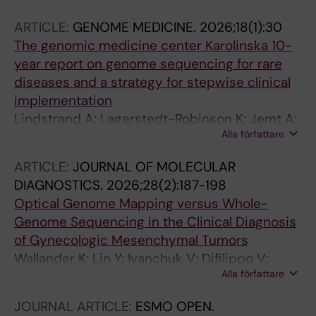
ARTICLE:
GENOME MEDICINE.
2026;18(1):30
The genomic medicine center Karolinska 10-
year report on genome sequencing for rare
diseases and a strategy for stepwise clinical
implementation
Lindstrand A; Lagerstedt-Robinson K; Jemt A;
Alla författare
Kvarnung M; Ygberg S; Vonlanthen S; Oscarson
M; Nilsson D; Lesko N; Mantero AS; Anderlid B-
ARTICLE:
JOURNAL OF MOLECULAR
M; Arnell H; Arthur C; Bajalica-Lagercrantz S;
DIAGNOSTICS.
2026;28(2):187-198
Barbaro M; Bergman P; Bjorck E; Picard OB;
Optical Genome Mapping versus Whole-
Bruhn H; Carlsten J; Correia SP; De Geer K;
Genome Sequencing in the Clinical Diagnosis
Delgado Vega AM; Ehn E; Eisfeldt J; Ek M;
of Gynecologic Mesenchymal Tumors
Elvers I; Engvall M; Freyer C; Frisk S; Graff C;
Wallander K; Lin Y; Ivanchuk V; Difilippo V;
Grigelioniene G; Gustafsson P; Hammarsjo A;
Alla författare
Chellappa V; Murugan SK; Ofverholm I;
Helgadottir HT; Hellstrom Pigg M; Henry OJ;
Branstrom R; Nord KH; Carlson J; De Flon FH
Hagglund M; Iwarsson E; Janvid V; Soller MJ;
JOURNAL ARTICLE:
ESMO OPEN.