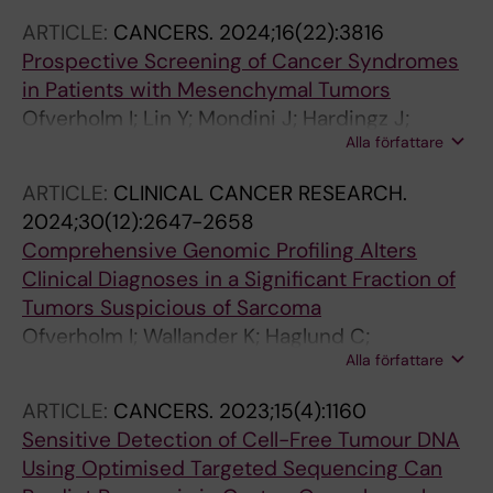
ARTICLE:
CANCERS.
2024;16(22):3816
Prospective Screening of Cancer Syndromes
in Patients with Mesenchymal Tumors
Ofverholm I; Lin Y; Mondini J; Hardingz J;
Alla författare
Braenstroem R; Tsagkozis P; Wirta V;
Gellerbring A; Lindberg J; Chellappa V;
ARTICLE:
CLINICAL CANCER RESEARCH.
Mayrhofer M; Haglund C; Haglund de Flon F;
2024;30(12):2647-2658
Wallander K
Comprehensive Genomic Profiling Alters
Clinical Diagnoses in a Significant Fraction of
Tumors Suspicious of Sarcoma
Ofverholm I; Wallander K; Haglund C;
Alla författare
Chellappa V; Wejde J; Gellerbring A; Wirta V;
Renevey A; Caceres E; Tsagkozis P; Mayrhofer
ARTICLE:
CANCERS.
2023;15(4):1160
M; Papakonstantinou A; Linder-Stragliotto C;
Sensitive Detection of Cell-Free Tumour DNA
Branstrom R; Larsson O; Lindberg J; Lin Y; de
Using Optimised Targeted Sequencing Can
Flon FH