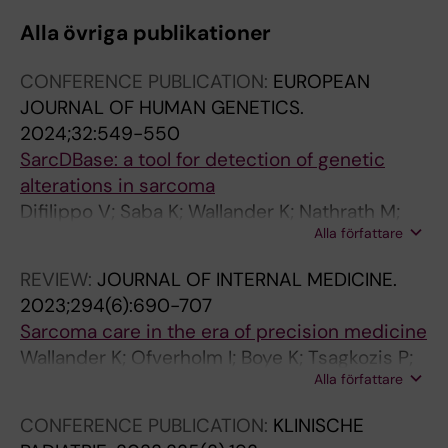
Alla övriga publikationer
CONFERENCE PUBLICATION:
EUROPEAN
JOURNAL OF HUMAN GENETICS.
2024;32:549-550
SarcDBase: a tool for detection of genetic
alterations in sarcoma
Difilippo V; Saba K; Wallander K; Nathrath M;
Alla författare
Baumhoer D; Haglund F; Nord KH
REVIEW:
JOURNAL OF INTERNAL MEDICINE.
2023;294(6):690-707
Sarcoma care in the era of precision medicine
Wallander K; Ofverholm I; Boye K; Tsagkozis P;
Alla författare
Papakonstantinou A; Lin Y; de Flon FH
CONFERENCE PUBLICATION:
KLINISCHE