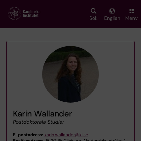
Skip
to
main
Sök
English
Meny
content
Karin Wallander
Postdoktorala Studier
E-postadress:
karin.wallander@ki.se
Besöksadress:
J6:20 BioClinicum, Akademiska stråket 1,