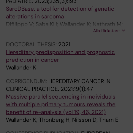
PADIATRIE.
2023;235(3):193
SarcDBase: a tool for detection of genetic
alterations in sarcoma
Difilippo V; Saba KH; Wallander K; Nathrath M;
Alla författare
Baumhoer D; de Flon HF; Nord KH
DOCTORAL THESIS:
2021
Hereditary predisposition and prognostic
prediction in cancer
Wallander K
CORRIGENDUM:
HEREDITARY CANCER IN
CLINICAL PRACTICE.
2021;19(1):47
Massive parallel sequencing in individuals
with multiple primary tumours reveals the
benefit of re-analysis (vol 19, 46, 2021)
Wallander K; Thonberg H; Nilsson D; Tham E