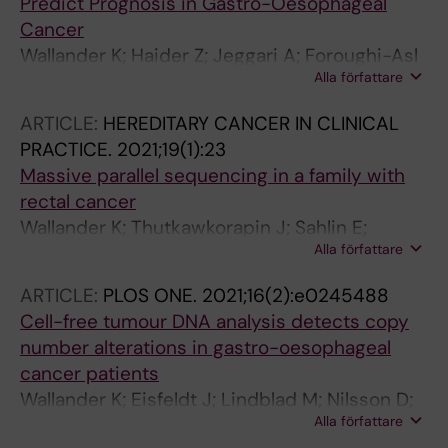
Predict Prognosis in Gastro-Oesophageal
Cancer
Wallander K; Haider Z; Jeggari A; Foroughi-Asl
Alla författare
H; Gellerbring A; Lyander A; Chozhan A;
Gyllensten OC; Haegglund M; Wirta V;
ARTICLE:
HEREDITARY CANCER IN CLINICAL
Nordenskjoeld M; Lindblad M; Tham E
PRACTICE.
2021;19(1):23
Massive parallel sequencing in a family with
rectal cancer
Wallander K; Thutkawkorapin J; Sahlin E;
Alla författare
Lindblom A; Lagerstedt-Robinson K
ARTICLE:
PLOS ONE.
2021;16(2):e0245488
Cell-free tumour DNA analysis detects copy
number alterations in gastro-oesophageal
cancer patients
Wallander K; Eisfeldt J; Lindblad M; Nilsson D;
Alla författare
Billiau K; Foroughi H; Nordenskjold M; Lieden A;