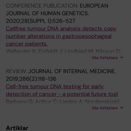
Tham E
CONFERENCE PUBLICATION:
EUROPEAN
JOURNAL OF HUMAN GENETICS.
2020;28(SUPPL 1):526-527
Cellfree tumour DNA analysis detects copy
number alterations in gastrooesophageal
cancer patients.
Wallander K; Eisfeldt J; Lindblad M; Nilsson D;
Alla författare
Billiau K; Foroughi H; Nordenskjold M; Leiden A;
Tham E
REVIEW:
JOURNAL OF INTERNAL MEDICINE.
2019;286(2):118-136
Cell-free tumour DNA testing for early
detection of cancer - a potential future tool
Barbany G; Arthur C; Lieden A; Nordenskjold
Alla författare
M; Rosenquist R; Tesi B; Wallander K; Tham E
Artiklar