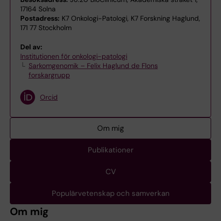
17164 Solna
Postadress:
K7 Onkologi-Patologi, K7 Forskning Haglund,
171 77 Stockholm
Del av:
Institutionen för onkologi-patologi
Sarkomgenomik – Felix Haglund de Flons
forskargrupp
Orcid
Om mig
Publikationer
CV
Populärvetenskap och samverkan
Om mig