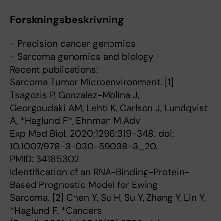
Forskningsbeskrivning
- Precision cancer genomics
- Sarcoma genomics and biology
Recent publications:
Sarcoma Tumor Microenvironment. [1]
Tsagozis P, Gonzalez-Molina J,
Georgoudaki AM, Lehti K, Carlson J, Lundqvist
A, *Haglund F*, Ehnman M.Adv
Exp Med Biol. 2020;1296:319-348. doi:
10.1007/978-3-030-59038-3_20.
PMID: 34185302
Identification of an RNA-Binding-Protein-
Based Prognostic Model for Ewing
Sarcoma. [2] Chen Y, Su H, Su Y, Zhang Y, Lin Y,
*Haglund F. *Cancers