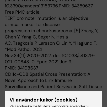
10.3390/cancers13153736.PMID: 34359637
Free PMC article.
TERT promoter mutation is an objective
clinical marker for disease
progression in chondrosarcoma. [5] Zhang Y,
Chen Y, Yang C, Seger N, Hesla
AC, Tsagkozis P, Larsson O, Lin Y, *Haglund F.
*Mod Pathol. 2021
Nov;34(11):2020-2027. doi: 10.1038/s41379-
021-00848-0. Epub 2021 Jun 9.
PMID: 34108637
CD11c-CD8 Spatial Cross Presentation: A
Novel Approach to Link Immune
Surveillance and Patient Survival in Soft Tissue
Sarcoma. [6] Su Y,
Tsagkozis P, Papakonstantinou A, Tobin NP,
Vi använder kakor (cookies)
Gultekin O, Malmerfelt A,
På Karolinska Institutets webbplats använder vi