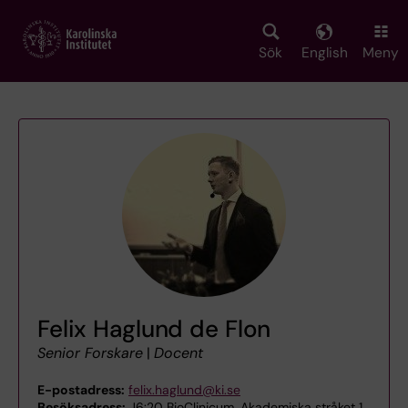
Skip
to
main
Sök
English
Meny
content
Felix Haglund de Flon
Senior Forskare
|
Docent
E-postadress:
felix.haglund@ki.se
Besöksadress:
J6:20 BioClinicum, Akademiska stråket 1,