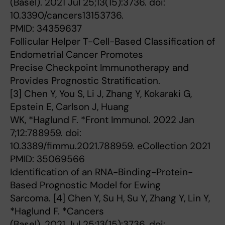
(Basel). 2021 Jul 25;13(15):3736. doi:
10.3390/cancers13153736.
PMID: 34359637
Follicular Helper T-Cell-Based Classification of
Endometrial Cancer Promotes
Precise Checkpoint Immunotherapy and
Provides Prognostic Stratification.
[3] Chen Y, You S, Li J, Zhang Y, Kokaraki G,
Epstein E, Carlson J, Huang
WK, *Haglund F. *Front Immunol. 2022 Jan
7;12:788959. doi:
10.3389/fimmu.2021.788959. eCollection 2021
PMID: 35069566
Identification of an RNA-Binding-Protein-
Based Prognostic Model for Ewing
Sarcoma. [4] Chen Y, Su H, Su Y, Zhang Y, Lin Y,
*Haglund F. *Cancers
(Basel). 2021 Jul 25;13(15):3736. doi: