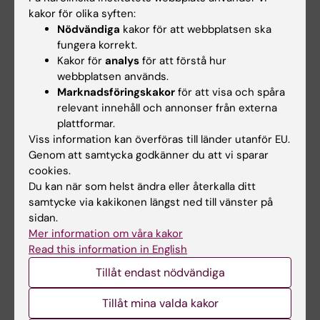
Ingelshed K, Neo SY, Lundquist J, Chaabane W,
kakor för olika syften:
Nödvändiga
kakor för att webbplatsen ska
Nisancioglu MH, Leiss LW,
fungera korrekt.
Östman A, Bergh J, Sedimbi S, Lehti K,
Kakor för
analys
för att förstå hur
Lundqvist A, Stragliotto
webbplatsen används.
CL, *Haglund F*, Ehnman M.Cancers (Basel).
Marknadsföringskakor
för att visa och spåra
2021 Mar 9;13(5):1175. doi:
relevant innehåll och annonser från externa
10.3390/cancers13051175.PMID: 33803245
plattformar.
Viss information kan överföras till länder utanför EU.
Clear-cell chondrosarcomas: Fine-needle
Genom att samtycka godkänner du att vi sparar
aspiration cytology, radiological
cookies.
findings, and patient demographics of a rare
Du kan när som helst ändra eller återkalla ditt
entity. [7] Zhang Y, Alagic Z,
samtycke via kakikonen längst ned till vänster på
Tani E, Skorpil M, Tsagkozis P, *Haglund
sidan.
Mer information om våra kakor
F.*Diagn Cytopathol. 2021
Read this information in English
Jan;49(1):46-53. doi: 10.1002/dc.24582. Epub
2020 Aug 12.PMID: 32786062
Tillåt endast nödvändiga
Nuclear IGF1R interact with PCNA to preserve
Tillåt mina valda kakor
DNA replication after DNA-damage