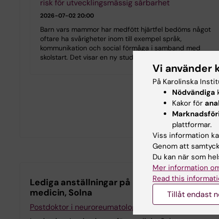
risk för utvecklingsmässig sårbarhet
2026-07-02 20:00
Barn vars mammor har medfött hjärtfel bedöms något
oftare ha svårigheter inom till exempel språk,
kommunikation och social förmåga i samband med
skolstart. Det visar en ny studie från Karolinska…
Vi använder 
På Karolinska Insti
Nödvändiga
k
Kakor för
ana
Marknadsför
plattformar.
Viss information kan
Genom att samtycka
Du kan när som hels
Mer information om
Read this informati
Lediga anställningar på institutionen för
medicin, Solna
Tillåt endast 
Postdoktor i neuroreumatologi