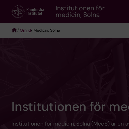
Skip
Institutionen för
to
medicin, Solna
main
content
/
Om KI
/ Medicin, Solna
Breadcrumb
Institutionen för me
Institutionen för medicin, Solna (MedS) är en av