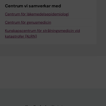
Centrum vi samverkar med
#177: Vad är
Centrum för läkemedelsepidemiologi
havandeskapsförgiftning?
Centrum för genusmedicin
#172: Hur hindra hjärtstopp inom
Kunskapscentrum för strålningsmedicin vid
vården?
katastrofer (KcRN)
#156: Hur behandla obesitas?
#154: Vad vet vi om postcovid?
#149: Vilka hälsokonsekvenser kan ta
det få att bli av med sin tjocktarm?
#128: Hur behandla
ledgångsreumatism?