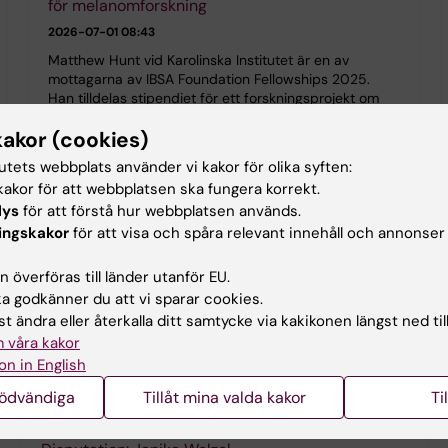
för melanomforskning
2026-07-01 08:43
Matthew Hunt vid Karolinska Institutet är en av
mottagarna av IBSA Foundation Fellowships 2025.
Han tilldelas stipendiet för ett forskningsprojekt om
nya behandlingsstrategier vid aggressiv hudcancer.
kakor (cookies)
tutets webbplats använder vi kakor för olika syften:
akor för att webbplatsen ska fungera korrekt.
lys
för att förstå hur webbplatsen används.
ingskakor
för att visa och spåra relevant innehåll och annonser
 överföras till länder utanför EU.
 godkänner du att vi sparar cookies.
t ändra eller återkalla ditt samtycke via kakikonen längst ned til
 våra kakor
on in English
Kalendarium institutionen för medicin,
Solna
nödvändiga
Tillåt mina valda kakor
Ti