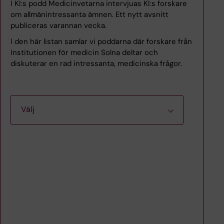
I KI:s podd Medicinvetarna intervjuas KI:s forskare
om allmänintressanta ämnen. Ett nytt avsnitt
publiceras varannan vecka.
I den här listan samlar vi poddarna där forskare från
Institutionen för medicin Solna deltar och
diskuterar en rad intressanta, medicinska frågor.
Välj
#196: Svimmar du lätt?
Lyssnarfråga #58: Vem får
hjärnhinneinflammation?