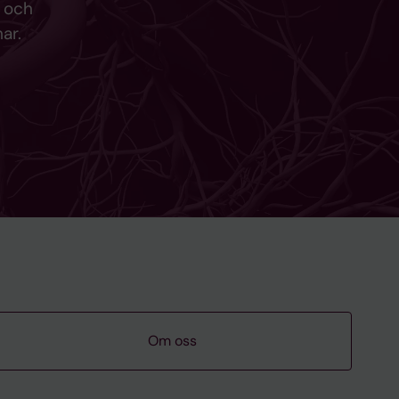
g och
mar.
Om oss