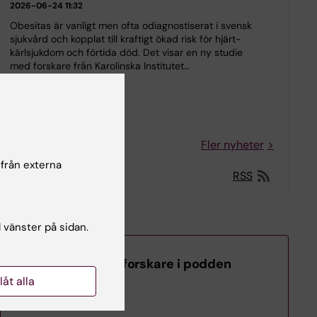
2026-06-24 11:32
Obesitas är vanligt men ofta odiagnostiserat i svensk
sjukvård och kopplat till kraftigt ökad risk för hjärt-
kärlsjukdom och förtida död. Det visar en ny studie
med forskare från Karolinska Institutet…
Fler nyheter
 från externa
RSS
l vänster på sidan.
Lyssna på MedS-forskare i podden
Medicinvetarna
llåt alla