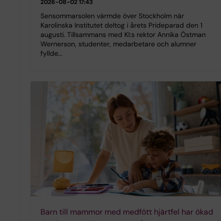
2026-08-02 17:43
Sensommarsolen värmde över Stockholm när
Karolinska Institutet deltog i årets Prideparad den 1
augusti. Tillsammans med KI:s rektor Annika Östman
Wernerson, studenter, medarbetare och alumner
fyllde…
Barn till mammor med medfött hjärtfel har ökad