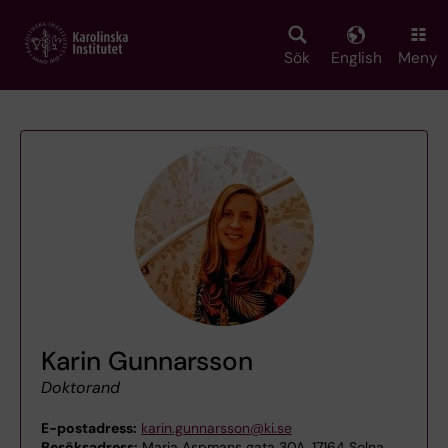
Skip
to
main
Sök
English
Meny
content
Karin Gunnarsson
Doktorand
E-postadress:
karin.gunnarsson@ki.se
Besöksadress:
Maria Aspmans gata 30A, 17164 Solna