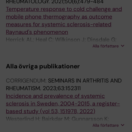
RHEUMATOLOGY.
2021;50(6):479-484
Temperature response to cold challenge and
mobile phone thermography as outcome
measures for systemic sclerosis-related
Raynaud's phenomenon
Herrick AL; Heal C; Wilkinson J; Dinsdale G;
Alla författare
Manning J; Gunnarsson K; Jakobsson P-J;
Murray A
Alla övriga publikationer
CORRIGENDUM:
SEMINARS IN ARTHRITIS AND
RHEUMATISM.
2023;63:152311
Incidence and prevalence of systemic
sclerosis in Sweden, 2004-2015, a register-
based study (vol 53, 151978, 2022)
Westerlind H; Bairkdar M; Gunnarsson K;
Alla författare
Moshtaghi-Svensson J; Sysojev AO;