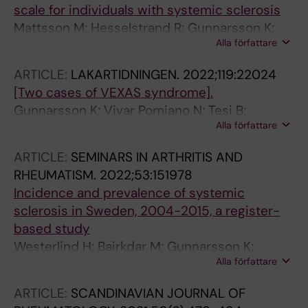
Oksvold P; Olsson T; Padyukov L; Pauksens K;
scale for individuals with systemic sclerosis
Piehl F; Pin E; Ponten F; Rameika N; Reepalu A;
Mattsson M; Hesselstrand R; Gunnarsson K;
Alla författare
Roy J; Schwenk JM; Sen M; Siika A; Simonson
Dyrsmeds E; Holmner M; Nordins A; Bostrom
OE; Sivertsson A; Sjoblom T; Sjostedt E;
C
ARTICLE:
LAKARTIDNINGEN.
2022;119:22024
Skoglund L; Smed-Sorensen A; Sonden K;
[Two cases of VEXAS syndrome].
Sonnerborg A; Stalberg K; Stralin K; Sunden-
Gunnarsson K; Vivar Pomiano N; Tesi B;
Cullberg J; Sundling C; Sutantiwanichkul T;
Alla författare
Tobiasson M; Creignou M; Ungerstedt J
Svedman FC; Svensson M; Svenungsson E;
Lakshmikanth T; Tran-Minh KH; Turkez H; Unge
ARTICLE:
SEMINARS IN ARTHRITIS AND
C; Venge P; Wahren-Herlenius M; Woessmann
RHEUMATISM.
2022;53:151978
J; Yang H; Yesilkaya UH; Yuan M; Zeybel M;
Incidence and prevalence of systemic
Zhang C; Zhong W; Zwahlen M; Von Feilitzen K;
sclerosis in Sweden, 2004-2015, a register-
Nilsson P; Edfors F; Uhlen M
based study
Westerlind H; Bairkdar M; Gunnarsson K;
Alla författare
Moshtaghi-Svensson J; Sysojev AO;
Hesselstrand R; Holmqvist M
ARTICLE:
SCANDINAVIAN JOURNAL OF