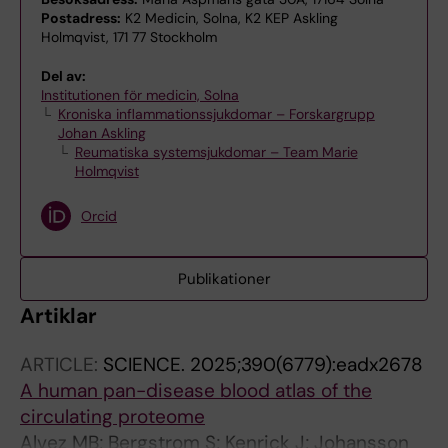
Postadress:
K2 Medicin, Solna, K2 KEP Askling
Holmqvist, 171 77 Stockholm
Del av:
Institutionen för medicin, Solna
Kroniska inflammationssjukdomar – Forskargrupp
Johan Askling
Reumatiska systemsjukdomar – Team Marie
Holmqvist
Orcid
Publikationer
Artiklar
ARTICLE:
SCIENCE.
2025;390(6779):eadx2678
A human pan-disease blood atlas of the
circulating proteome
Alvez MB; Bergstrom S; Kenrick J; Johansson