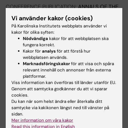
Hesselstrand R; Holmqvist M
CONFERENCE PUBLICATION:
ANNALS OF THE
RHEUMATIC DISEASES.
2023;82:924-925
Vi använder kakor (cookies)
DIAGNOSTIC CHALLENGES IN A PREGNANT
På Karolinska Institutets webbplats använder vi
PATIENT WITH SLE AND SYSTEMIC SCLEROSIS
kakor för olika syften:
OVERLAP - PREECLAMPSIA, ACTIVE LUPUS
Nödvändiga
kakor för att webbplatsen ska
NEPHRITIS OR RENAL CRISIS?
fungera korrekt.
Gheorghe K; Hellgren K; Gunnarsson K
Kakor för
analys
för att förstå hur
webbplatsen används.
Marknadsföringskakor
för att visa och spåra
CONFERENCE PUBLICATION:
SCANDINAVIAN
relevant innehåll och annonser från externa
JOURNAL OF RHEUMATOLOGY.
2021;50:75
plattformar.
The timeliness and types of cancer in
Viss information kan överföras till länder utanför EU.
systemic sclerosis
Genom att samtycka godkänner du att vi sparar
Gunnarsson K; Che WI; Hesselstrand R;
cookies.
Alla författare
Holmqvist M
Du kan när som helst ändra eller återkalla ditt
samtycke via kakikonen längst ned till vänster på
CONFERENCE PUBLICATION:
ANNALS OF THE
sidan.
Mer information om våra kakor
RHEUMATIC DISEASES.
2019;78:1785
Read this information in English