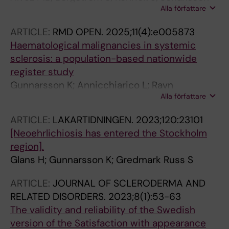
Alla författare
E; Aberg M; Akyildiz M; Altay O; Skold H;
Antonopoulos K; Apostolakis E; Balcioglu YH;
ARTICLE:
RMD OPEN.
2025;11(4):e005873
Bergstrom A; Bergstrom G; Bjorkander S;
Haematological malignancies in systemic
Brage SE; Brodin P; Butler L; Cajander S;
sclerosis: a population-based nationwide
Danielsson H; Dayangac M; Dinler-Doganay G;
register study
Doganay L; Enblad G; Enblad M; Fagerberg L;
Gunnarsson K; Annicchiarico L; Ravn
Falck-Jones S; Farnert A; Forsberg M;
Alla författare
Landtblom A; Baecklund F; Andreasson K;
Gonzalez L; Gummesson A; Gunnarsson K;
Holmqvist M
Gunnarsson I; Gyllensten U; Hesselager G;
ARTICLE:
LAKARTIDNINGEN.
2023;120:23101
Hober A; Hoglund M; Holmqvist M; Horuluoglu
[Neoehrlichiosis has entered the Stockholm
B; Hultgren R; Iglesias MJ; Janols H; Johansson
region].
F; Johnsson A; Klareskog L; Kotol D; Kull I;
Glans H; Gunnarsson K; Gredmark Russ S
Kvarnstrom M; Lautenbach MJ; Liljedahl U;
Lindman H; Lindskog C; Lipcsey M; Lundberg
ARTICLE:
JOURNAL OF SCLERODERMA AND
IE; Mardinoglu A; Melen E; Meng L; Merritt A-S;
RELATED DISORDERS.
2023;8(1):53-63
Mulder J; Nguyen MT-H; Nordlund J; Norrby-
The validity and reliability of the Swedish
Teglund A; Notarnicola A; Nowak P; Odeberg J;
version of the Satisfaction with appearance