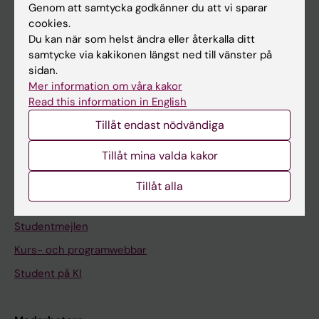
Om KI
Genom att samtycka godkänner du att vi sparar
cookies.
Du kan när som helst ändra eller återkalla ditt
På gång
samtycke via kakikonen längst ned till vänster på
sidan.
Nyheter
Mer information om våra kakor
Kalender
Read this information in English
Tillåt endast nödvändiga
Student
Tillåt mina valda kakor
Ladok
Canvas
Tillåt alla
Schema
Studentmejlen
Kurs- och programwebbar
Student på KI