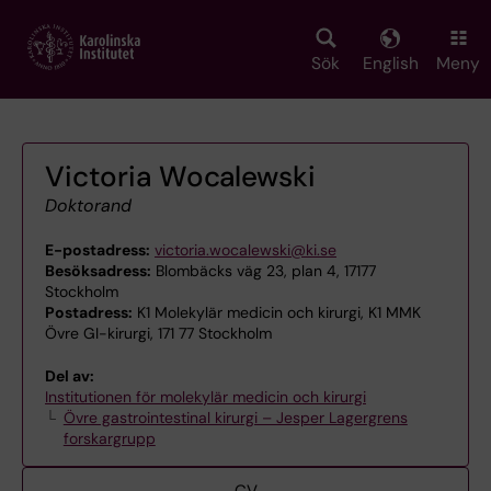
Skip
to
main
Sök
English
Meny
content
Victoria Wocalewski
Doktorand
E-postadress:
victoria.wocalewski@ki.se
Besöksadress:
Blombäcks väg 23, plan 4, 17177
Stockholm
Postadress:
K1 Molekylär medicin och kirurgi, K1 MMK
Övre GI-kirurgi, 171 77 Stockholm
Del av:
Institutionen för molekylär medicin och kirurgi
Övre gastrointestinal kirurgi – Jesper Lagergrens
forskargrupp