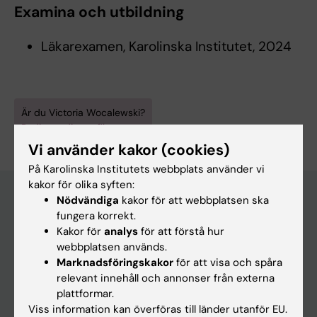
Examina och utbildning
Läkarexamen, Karolinska Institutet, 2024
Är du Victoria Wocalewski?
Redigera din profil
Vi använder kakor (cookies)
På Karolinska Institutets webbplats använder vi
kakor för olika syften:
Nödvändiga
kakor för att webbplatsen ska
fungera korrekt.
Huvudmeny
Kakor för
analys
för att förstå hur
webbplatsen används.
Utbildning
Marknadsföringskakor
för att visa och spåra
Forskarutbildning
relevant innehåll och annonser från externa
plattformar.
Forskning
Viss information kan överföras till länder utanför EU.