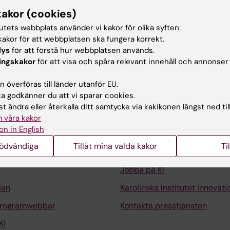
kakor (cookies)
tutets webbplats använder vi kakor för olika syften:
g och min verksamhet finns på den engelska sidan.
akor för att webbplatsen ska fungera korrekt.
lys
för att förstå hur webbplatsen används.
ingskakor
för att visa och spåra relevant innehåll och annonser
 överföras till länder utanför EU.
 godkänner du att vi sparar cookies.
t ändra eller återkalla ditt samtycke via kakikonen längst ned til
Kontakta och besök KI
 våra kakor
on in English
Universitetsbiblioteket
nödvändiga
Tillåt mina valda kakor
Ti
Stöd forskning och utbildning
Jobba på KI
len
Karolinska Institutet Innovati
programwebbar
Kontakta presstjänsten
KI