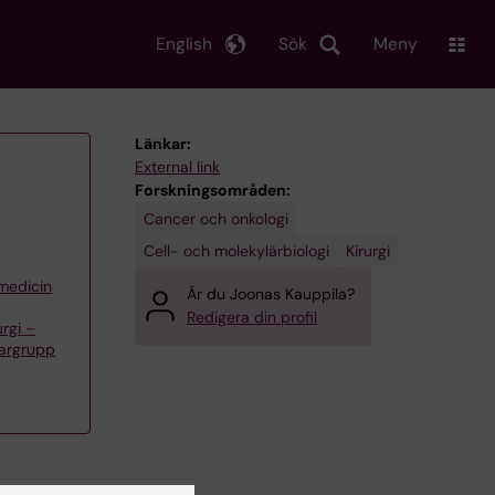
English
Sök
Meny
Länkar:
External link
Forskningsområden:
Cancer och onkologi
Cell- och molekylärbiologi
Kirurgi
 medicin
Är du Joonas Kauppila?
Redigera din profil
urgi –
kargrupp