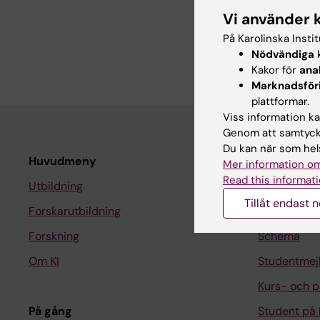
Om mig
Vi använder 
På Karolinska Insti
En beskrivning av mi
Nödvändiga
k
Kakor för
ana
Marknadsför
plattformar.
Viss information kan
Genom att samtycka
Du kan när som hels
Huvudmeny
Student
Mer information om
Read this informati
Utbildning
Ladok
Tillåt endast 
Forskarutbildning
Canvas
Forskning
Schema
Om KI
Studentmej
Kurs- och 
På gång
Student på 