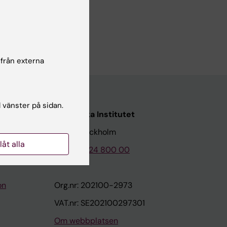
 från externa
l vänster på sidan.
Karolinska Institutet
171 77 Stockholm
llåt alla
Tel: 08-524 800 00
on
Org.nr: 202100-2973
VAT.nr: SE202100297301
Om webbplatsen