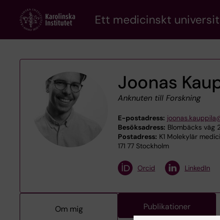
Skip
Ett medicinskt universit
to
main
content
Joonas Kaup
Anknuten till Forskning
E-postadress:
joonas.kauppila
Besöksadress:
Blombäcks väg 23
Postadress:
K1 Molekylär medici
171 77 Stockholm
Orcid
LinkedIn
Publikationer
Om mig