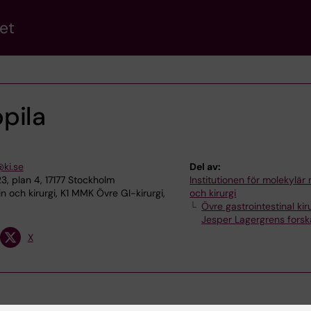
et
pila
@ki.se
Del av:
, plan 4, 17177 Stockholm
Institutionen för molekylär
n och kirurgi, K1 MMK Övre GI-kirurgi,
och kirurgi
Övre gastrointestinal kir
Jesper Lagergrens fors
X