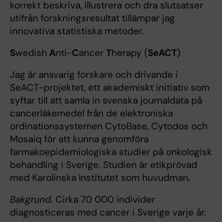
korrekt beskriva, illustrera och dra slutsatser
utifrån forskningsresultat tillämpar jag
innovativa statistiska metoder.
S
wedish
A
nti-
C
ancer
T
herapy (
SeACT
)
Jag är ansvarig forskare och drivande i
SeACT-projektet, ett akademiskt initiativ som
syftar till att samla in svenska journaldata på
cancerläkemedel från de elektroniska
ordinationssystemen CytoBase, Cytodos och
Mosaiq för att kunna genomföra
farmakoepidemiologiska studier på onkologisk
behandling i Sverige. Studien är etikprövad
med Karolinska Institutet som huvudman.
Bakgrund.
Cirka 70 000 individer
diagnosticeras med cancer i Sverige varje år.