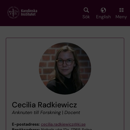
Skip
to
main
Sök
English
Meny
content
Cecilia Radkiewicz
Anknuten till Forskning
|
Docent
E-postadress:
cecilia.radkiewicz@ki.se
Besöksadress:
Nobels väg 12a, 17165 Solna