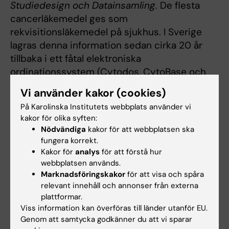
Studiedesign och Datainsamling.
De flesta
cancerläkemedel ges som
rekvisitionsläkemedel på sjukhus. I Sverige
lagras denna information sedan cirka 20 år
tillbaka i ett fåtal elektroniska
ordinationssystem (Cytodos, CytoBase och
Mosaiq). Studien kommer att länka
Vi använder kakor (cookies)
behandlingsdata från dessa
På Karolinska Institutets webbplats använder vi
ordinationssystem och Nationella
kakor för olika syften:
Läkemedelsregistret till samtliga individer i
Nödvändiga
kakor för att webbplatsen ska
Nationella Cancerregistret. I nästa steg
fungera korrekt.
kopplas data till andra populationsbaserade
Kakor för
analys
för att förstå hur
webbplatsen används.
hälso- och demografiska register, inklusive
Marknadsföringskakor
för att visa och spåra
Nationella Dödsorsaksregistret,
relevant innehåll och annonser från externa
Patientregistret och Mödravårdsregistret från
plattformar.
Socialstyrelsen samt registret över
Viss information kan överföras till länder utanför EU.
totalbefolkningen och LISA-databasen från
Genom att samtycka godkänner du att vi sparar