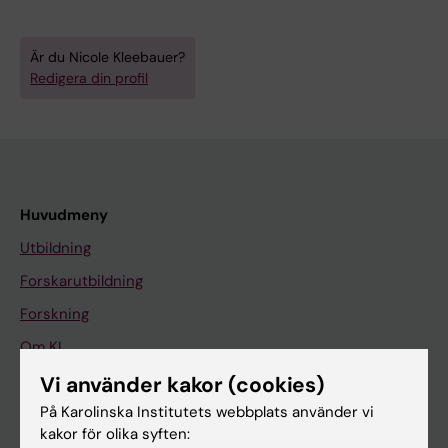
Är du Nicole Kleebauer?
Redigera din profil
Huvudmeny
Utbildning
Forskarutbildning
Forskning
Om KI
Vi använder kakor (cookies)
På Karolinska Institutets webbplats använder vi
På gång
kakor för olika syften:
Nyheter