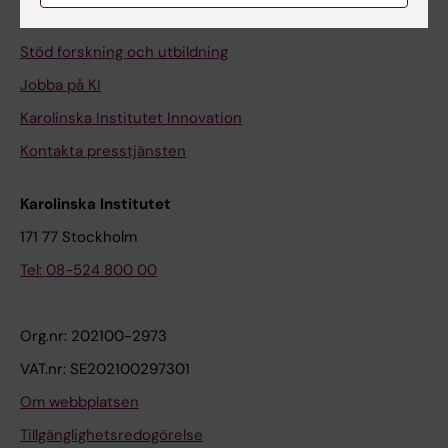
Universitetsbiblioteket
Stöd forskning och utbildning
Jobba på KI
Karolinska Institutet Innovation
Kontakta presstjänsten
Karolinska Institutet
171 77 Stockholm
Tel: 08-524 800 00
Org.nr: 202100-2973
VAT.nr: SE202100297301
Om webbplatsen
Tillgänglighetsredogörelse