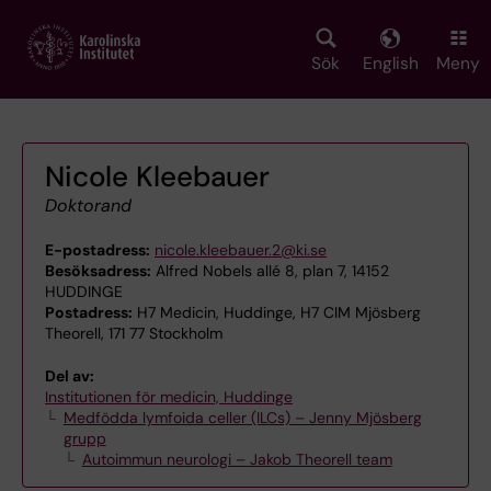
Skip
to
main
Sök
English
Meny
content
Nicole Kleebauer
Doktorand
E-postadress:
nicole.kleebauer.2@ki.se
Besöksadress:
Alfred Nobels allé 8, plan 7, 14152
HUDDINGE
Postadress:
H7 Medicin, Huddinge, H7 CIM Mjösberg
Theorell, 171 77 Stockholm
Del av:
Institutionen för medicin, Huddinge
Medfödda lymfoida celler (ILCs) – Jenny Mjösberg
grupp
Autoimmun neurologi – Jakob Theorell team