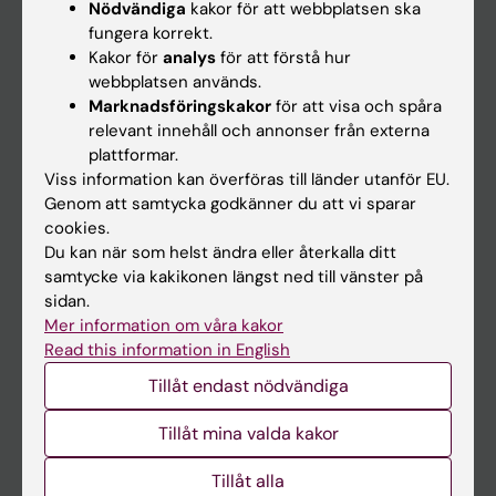
Nödvändiga
kakor för att webbplatsen ska
fungera korrekt.
Kalender
Kakor för
analys
för att förstå hur
webbplatsen används.
Student
Marknadsföringskakor
för att visa och spåra
Ladok
relevant innehåll och annonser från externa
plattformar.
Canvas
Viss information kan överföras till länder utanför EU.
Schema
Genom att samtycka godkänner du att vi sparar
cookies.
Studentmejlen
Du kan när som helst ändra eller återkalla ditt
Kurs- och programwebbar
samtycke via kakikonen längst ned till vänster på
sidan.
Student på KI
Mer information om våra kakor
Read this information in English
Medarbetare
Tillåt endast nödvändiga
Medarbetarportalen
Tillåt mina valda kakor
Kontakta och besök KI
Tillåt alla