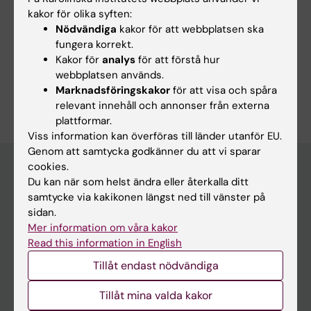
status
kakor för olika syften:
Hellgren F
Nödvändiga
kakor för att webbplatsen ska
fungera korrekt.
Kakor för
analys
för att förstå hur
webbplatsen används.
Är du Fredrika Hellgren?
Marknadsföringskakor
för att visa och spåra
Redigera din profil
relevant innehåll och annonser från externa
plattformar.
Viss information kan överföras till länder utanför EU.
Genom att samtycka godkänner du att vi sparar
cookies.
Du kan när som helst ändra eller återkalla ditt
Huvudmeny
samtycke via kakikonen längst ned till vänster på
sidan.
Utbildning
Mer information om våra kakor
Forskarutbildning
Read this information in English
Forskning
Tillåt endast nödvändiga
Om KI
Tillåt mina valda kakor