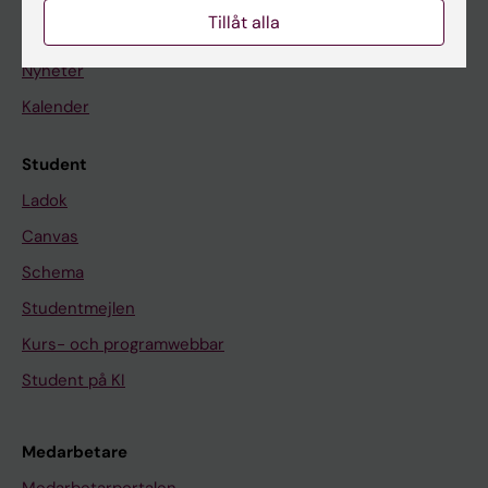
Tillåt alla
På gång
Nyheter
Kalender
Student
Ladok
Canvas
Schema
Studentmejlen
Kurs- och programwebbar
Student på KI
Medarbetare