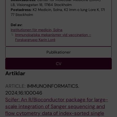
L8, Visionsgatan 18, 17164 Stockholm
Postadress:
K2 Medicin, Solna, K2 Imm o lung Lore K, 171
77 Stockholm
Del av:
Institutionen för medicin, Solna
Immunologiska mekanismer vid vaccination –
Forskargrupp Karin Loré
Publikationer
CV
Artiklar
ARTICLE:
IMMUNOINFORMATICS.
2024;16:100046
Scifer: An R/Bioconductor package for large-
scale integration of Sanger sequencing and
flow cytometry data of index-sorted single