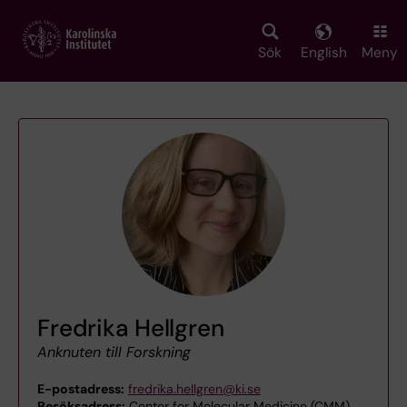
Skip
to
main
Sök
English
Meny
content
Fredrika Hellgren
Anknuten till Forskning
E-postadress:
fredrika.hellgren@ki.se
Besöksadress:
Center for Molecular Medicine (CMM)