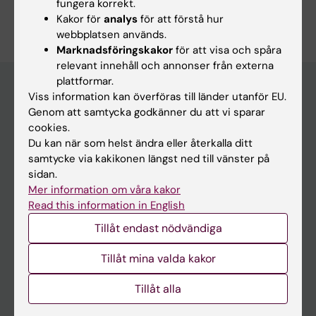
fungera korrekt.
Är du Petter Woll?
Kakor för
analys
för att förstå hur
Redigera din profil
webbplatsen används.
Marknadsföringskakor
för att visa och spåra
relevant innehåll och annonser från externa
plattformar.
Viss information kan överföras till länder utanför EU.
Genom att samtycka godkänner du att vi sparar
Huvudmeny
cookies.
Utbildning
Du kan när som helst ändra eller återkalla ditt
samtycke via kakikonen längst ned till vänster på
Forskarutbildning
sidan.
Forskning
Mer information om våra kakor
Read this information in English
Om KI
Tillåt endast nödvändiga
På gång
Tillåt mina valda kakor
Nyheter
Tillåt alla
Kalender