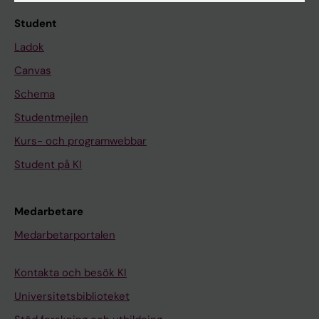
Student
Ladok
Canvas
Schema
Studentmejlen
Kurs- och programwebbar
Student på KI
Medarbetare
Medarbetarportalen
Kontakta och besök KI
Universitetsbiblioteket