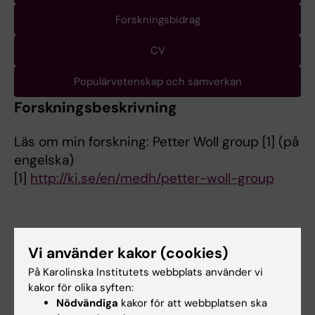
Forskningsbidrag
CV
Populärvetenskap och samverkan
Forskningsbeskrivning
Läs om min forskning: Petter Woll group [1] (på
engelska)
[1]
http://ki.se/en/medh/petter-woll-group
Vi använder kakor (cookies)
Forskningsområden:
Cancer och onkologi
Cell- och molekylärbiologi
På Karolinska Institutets webbplats använder vi
kakor för olika syften:
Hematologi
Nödvändiga
kakor för att webbplatsen ska