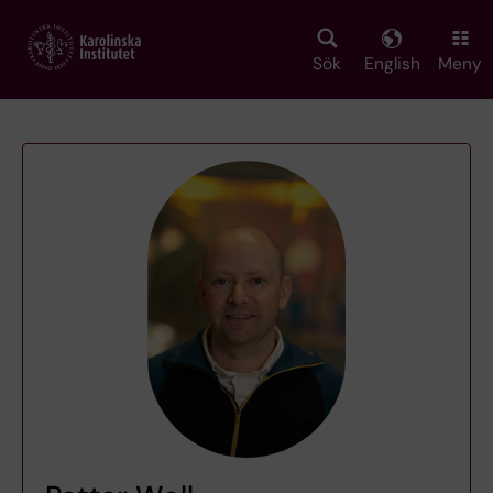
Skip
to
main
Sök
English
Meny
content