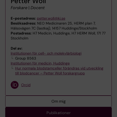
Petter Woll
Forskare
|
Docent
E-postadress:
petter.woll@ki.se
Besöksadress:
NEO Medicinaren 25, HERM plan 7,
Hälsovägen 7C (lastkaj), 14157 Huddinge/Stockholm
Postadress:
H7 Medicin, Huddinge, H7 HERM Woll, 171 77
Stockholm
Del av:
Institutionen för cell- och molekylärbiologi
Group 8563
Institutionen för medicin, Huddinge
Hur normala blodstamceller förändras vid utveckling
till blodcancer – Petter Woll forskargrupp
Orcid
Om mig
Publikationer