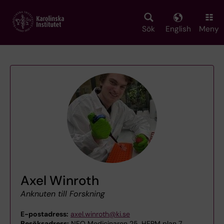
Skip
to
main
Sök
English
Meny
content
Axel Winroth
Anknuten till Forskning
E-postadress:
axel.winroth@ki.se
Besöksadress:
NEO Medicinaren 25, HERM plan 7,