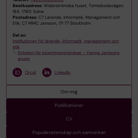
Besöksadress:
Widerströmska huset, Tomtebodavägen
18A, 17165 Solna
Postadress:
C7 Lärande, Informatik, Management och
Etik, C7 MMC Jansson, 171 77 Stockholm
Del av:
Institutionen för lärande, informatik, management och
etik
Enheten för bioentreprenörskap – Hanna Janssons
grupp
Orcid
LinkedIn
Om mig
Publikationer
CV
Populärvetenskap och samverkan