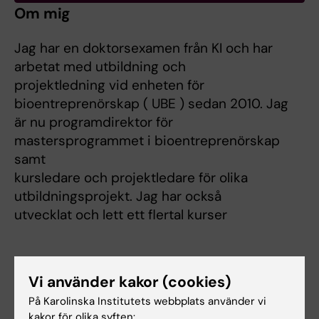
Om mig
Jag har en doktorsexamen från KI och har
arbetat med utbildning och
projektledning vid enheten för
bioentreprenörskap ( UBE ) sedan 2010. Jag
är nu programdirektor för
mastersprogrammet i bioentreprenörskap
samt
kursledare och projektledare för olika
utbildningsprojekt. Jag har också
utvecklat och lett ett flertal kurser
Länkar:
Vi använder kakor (cookies)
ki.se
På Karolinska Institutets webbplats använder vi
Forskningsområden:
kakor för olika syften: