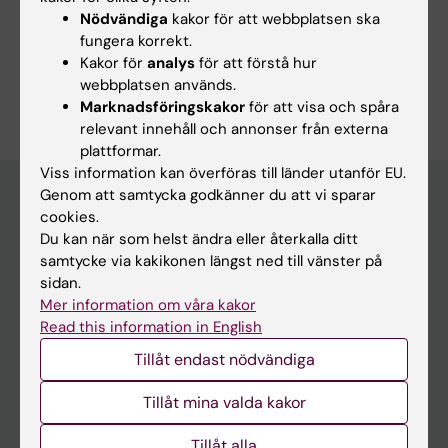
Cell- och molekylärbiologi
Neurovetenskaper
Nödvändiga
kakor för att webbplatsen ska
fungera korrekt.
Utvecklingsbiologi
Kakor för
analys
för att förstå hur
Är du Madelen Lek?
webbplatsen används.
Redigera din profil
Marknadsföringskakor
för att visa och spåra
relevant innehåll och annonser från externa
plattformar.
Viss information kan överföras till länder utanför EU.
Genom att samtycka godkänner du att vi sparar
cookies.
Huvudmeny
Du kan när som helst ändra eller återkalla ditt
samtycke via kakikonen längst ned till vänster på
Utbildning
sidan.
Forskarutbildning
Mer information om våra kakor
Read this information in English
Forskning
Tillåt endast nödvändiga
Om KI
Tillåt mina valda kakor
På gång
Tillåt alla