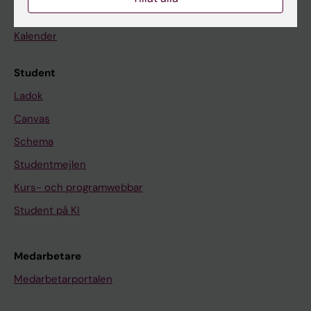
Nyheter
Kalender
Student
Ladok
Canvas
Schema
Studentmejlen
Kurs- och programwebbar
Student på KI
Medarbetare
Medarbetarportalen