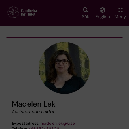
Skip
to
main
Sök
English
Meny
content
Madelen Lek
Assisterande Lektor
E-postadress:
madelen.lek@ki.se
Telefon:
+46852486806